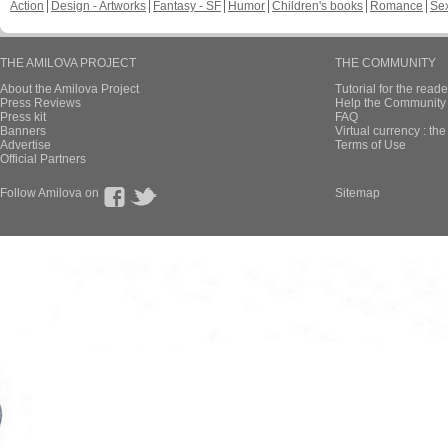
Action
Design - Artworks
Fantasy - SF
Humor
Children's books
Romance
Se
THE AMILOVA PROJECT
THE COMMUNITY
About the Amilova Project
Tutorial for the reade
Press Reviews
Help the Community 
Press kit
FAQ
Banners
Virtual currency : th
Advertise
Terms of Use
Official Partners
Follow Amilova on
Sitemap