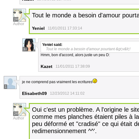
Tout le monde a besoin d'amour pourta
24
Author
Yeniel
11/01/2011 17:33:14
Yeniel
said:
Tout le monde a besoin d'amour pourtant &gt;v&lt;!
19
Hmm, bon d'accord, alors juste un peu D:
Kazet
11/01/2011 17:38:09
je ne comprend pas vraiment les ecritures
1
Elisabeth09
12/23/2012 14:11:02
Oui c'est un problème. A l'origine le sit
24
comme mes planches étaient piles à l
Author
peu déformé et "cradisé" ce qui était d
redimensionnement ^^'.