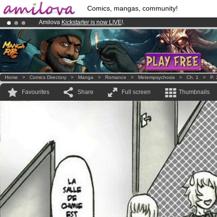
Comics, mangas, community!
Amilova
Kickstarter is now LIVE
!.
Already 134393
members
and 1208
comics & mangas!
.
Premium membership from
3.95 euros
per month !
Get membership
Home
>
Comics Directory
>
Manga
>
Romance
>
Metempsychosis
>
Ch. 1
>
P.
Favourites
Share
Full screen
Thumbnails