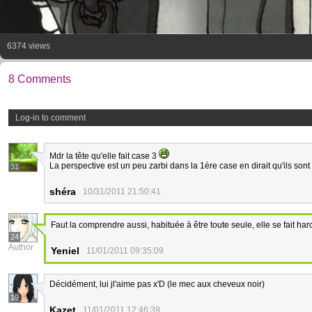
6374 views
8 Comments
Log-in to comment
Mdr la tête qu'elle fait case 3
La perspective est un peu zarbi dans la 1ère case en dirait qu'ils son
31
shéra
10/31/2011 21:50:41
Faut la comprendre aussi, habituée à être toute seule, elle se fait har
24
Author
Yeniel
11/01/2011 09:35:09
Décidément, lui jl'aime pas x'D (le mec aux cheveux noir)
19
Kazet
11/01/2011 12:46:39