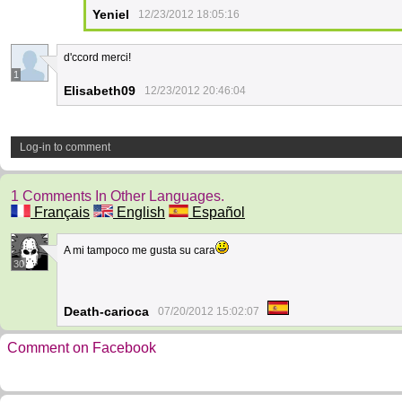
Yeniel
12/23/2012 18:05:16
d'ccord merci!
1
Elisabeth09
12/23/2012 20:46:04
Log-in to comment
1 Comments In Other Languages.
Français
English
Español
A mi tampoco me gusta su cara
30
Death-carioca
07/20/2012 15:02:07
Comment on Facebook