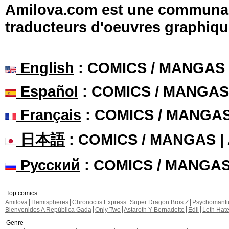
Amilova.com est une communauté
traducteurs d'oeuvres graphiqu
English
: COMICS / MANGAS
Español
: COMICS / MANGAS
Français
: COMICS / MANGA
日本語
: COMICS / MANGAS 
Русский
: COMICS / MANGA
Top comics
Amilova
Hemispheres
Chronoctis Express
Super Dragon Bros Z
Psychomant
Bienvenidos A República Gada
Only Two
Astaroth Y Bernadette
Edil
Leth Hat
Genre