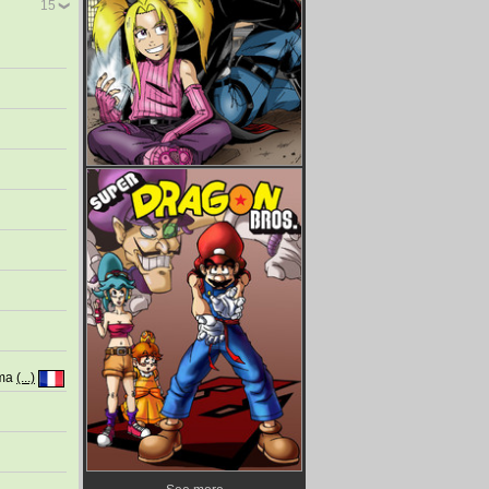
15
 ma
(...)