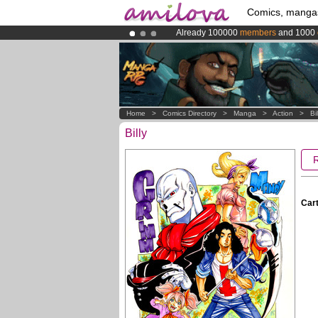
Comics, manga
Already 100000
members
and 1000
Premium membership from
3.95 eur
Amilova
Kickstarter is now LIVE
!.
Home
>
Comics Directory
>
Manga
>
Action
>
Bil
Billy
Cart