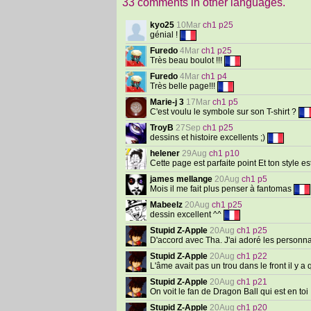
33 comments in other languages.
kyo25
10Mar
ch1 p25
génial !
Furedo
4Mar
ch1 p25
Très beau boulot !!!
Furedo
4Mar
ch1 p4
Très belle page!!!
Marie-j 3
17Mar
ch1 p5
C'est voulu le symbole sur son T-shirt ?
TroyB
27Sep
ch1 p25
dessins et histoire excellents ;)
helener
29Aug
ch1 p10
Cette page est parfaite point Et ton style es
james mellange
20Aug
ch1 p5
Mois il me fait plus penser à fantomas
Mabeelz
20Aug
ch1 p25
dessin excellent ^^
Stupid Z-Apple
20Aug
ch1 p25
D'accord avec Tha. J'ai adoré les personnag
Stupid Z-Apple
20Aug
ch1 p22
L'âme avait pas un trou dans le front il y 
Stupid Z-Apple
20Aug
ch1 p21
On voit le fan de Dragon Ball qui est en toi
Stupid Z-Apple
20Aug
ch1 p20