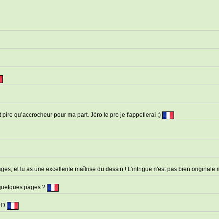
t pire qu’accrocheur pour ma part. Jéro le pro je t'appellerai ;)
es, et tu as une excellente maîtrise du dessin ! L'intrigue n'est pas bien originale
a quelques pages ?
 :D