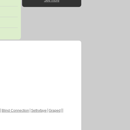
See more
Blind Connection
Sethxfaye
Graped