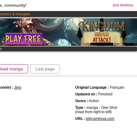
s, community!
Join Amilova
comics & mangas!
.
os
per month !
Get membership now
ly
Read manga
Last page
oonist :
Jéro
Original Language :
Français
Updated on :
Finished
Genre :
Action
Type :
manga - One-Shot
(read from right to left)
URL :
billy.amilova.com