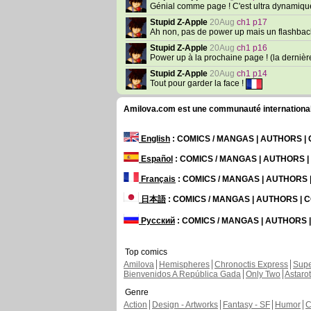
Génial comme page ! C'est ultra dynamique
Stupid Z-Apple
20Aug
ch1 p17
Ah non, pas de power up mais un flashback ..
Stupid Z-Apple
20Aug
ch1 p16
Power up à la prochaine page ! (la dernièr
Stupid Z-Apple
20Aug
ch1 p14
Tout pour garder la face !
Amilova.com est une communauté internationale 
English
: COMICS / MANGAS | AUTHORS 
Español
: COMICS / MANGAS | AUTHORS 
Français
: COMICS / MANGAS | AUTHORS
日本語
: COMICS / MANGAS | AUTHORS |
Русский
: COMICS / MANGAS | AUTHORS
Top comics
Amilova
Hemispheres
Chronoctis Express
Supe
Bienvenidos A República Gada
Only Two
Astaro
Genre
Action
Design - Artworks
Fantasy - SF
Humor
C