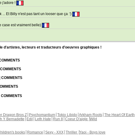
 j'adore !
. Et Billy n'est pas tant un looser que ça :')
e case est vraiment belle)
d'artistes, lecteurs et traducteurs d'oeuvres graphiques !
| COMMENTS
| COMMENTS
 | COMMENTS
 COMMENTS
 | COMMENTS
r Dragon Bros Z
Psychomantium
Tokio Libido
Arkham Roots
The Heart Of Earth
th Y Bernadette
Edil
Leth Hate
Run 8
Coeur D'aigle
Wild
hildren's books
Romance
Sexy - XXX
Thriller
Yaoi - Boys love