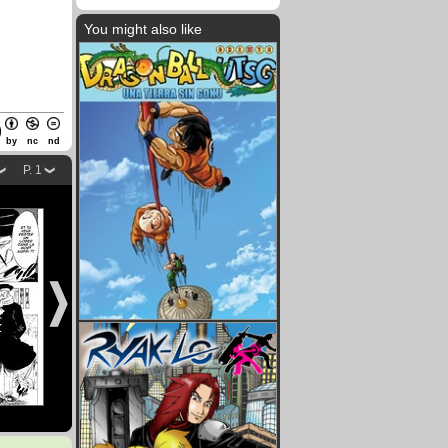
You might also like
by
nc
nd
P. 1