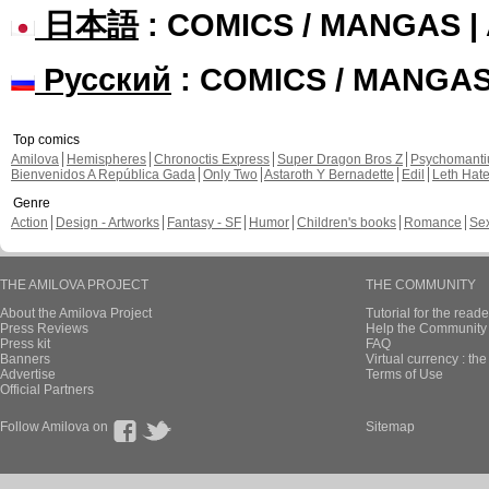
日本語
: COMICS / MANGAS 
Русский
: COMICS / MANGA
Top comics
Amilova
Hemispheres
Chronoctis Express
Super Dragon Bros Z
Psychomant
Bienvenidos A República Gada
Only Two
Astaroth Y Bernadette
Edil
Leth Hat
Genre
Action
Design - Artworks
Fantasy - SF
Humor
Children's books
Romance
Se
THE AMILOVA PROJECT
THE COMMUNITY
About the Amilova Project
Tutorial for the reade
Press Reviews
Help the Community 
Press kit
FAQ
Banners
Virtual currency : th
Advertise
Terms of Use
Official Partners
Follow Amilova on
Sitemap