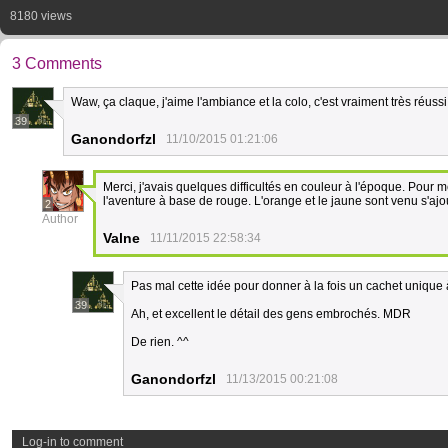
8180 views
3 Comments
Waw, ça claque, j'aime l'ambiance et la colo, c'est vraiment très réussi
39
Ganondorfzl
11/10/2015 01:21:06
Merci, j'avais quelques difficultés en couleur à l'époque. Pour me
l'aventure à base de rouge. L'orange et le jaune sont venu s'ajo
2
Author
Valne
11/11/2015 22:58:34
Pas mal cette idée pour donner à la fois un cachet unique à 
39
Ah, et excellent le détail des gens embrochés. MDR
De rien. ^^
Ganondorfzl
11/13/2015 00:21:08
Log-in to comment