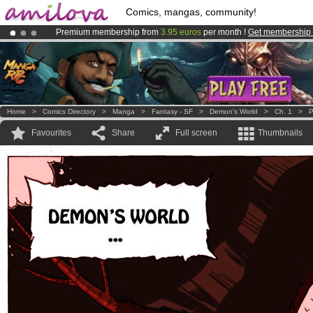
Comics, mangas, community!
Premium membership from
3.95 euros
per month !
Get membership
Amilova
Kickstarter is now LIVE
!.
Already 134393
members
and 1208
comics & mangas!
.
Home
>
Comics Directory
>
Manga
>
Fantasy - SF
>
Demon's World
>
Ch. 1
>
P
Favourites
Share
Full screen
Thumbnails