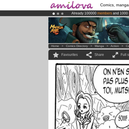
Comics, manga
Already 100000
members
and 1000
Amilova
Kickstarter is now LIVE
!.
Premium membership from
3.95 eur
Home
>
Comics Directory
>
Manga
>
Action
>
Ca
Favourites
Share
Full 