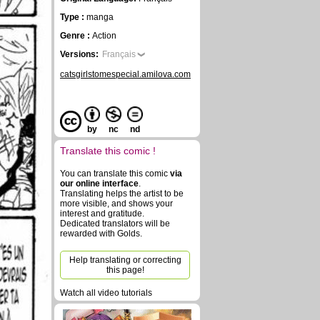
Type :
manga
Genre :
Action
Versions:
Français
catsgirlstomespecial.amilova.com
by
nc
nd
Translate this comic !
You can translate this comic
via
our online interface
.
Translating helps the artist to be
more visible, and shows your
interest and gratitude.
Dedicated translators will be
rewarded with Golds.
Help translating or correcting
this page!
Watch all video tutorials