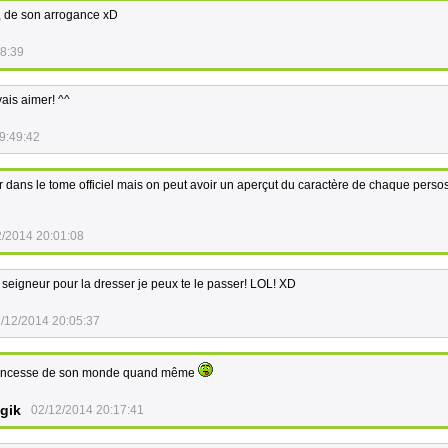
u, de son arrogance xD
48:39
vais aimer! ^^
9:49:42
r dans le tome officiel mais on peut avoir un aperçut du caractère de chaque perso
2/2014 20:01:08
 seigneur pour la dresser je peux te le passer! LOL! XD
/12/2014 20:05:37
princesse de son monde quand même
gik
02/12/2014 20:17:41