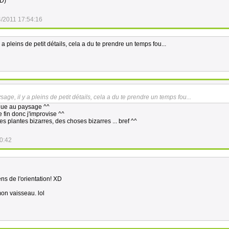
xD)
4/2011 17:54:16
a pleins de petit détails, cela a du te prendre un temps fou...
age, il y a pleins de petit détails, cela a du te prendre un temps fou...
gique au paysage ^^
e fin donc j'improvise ^^
 plantes bizarres, des choses bizarres ... bref ^^
0:42
ns de l'orientation! XD
mon vaisseau. lol