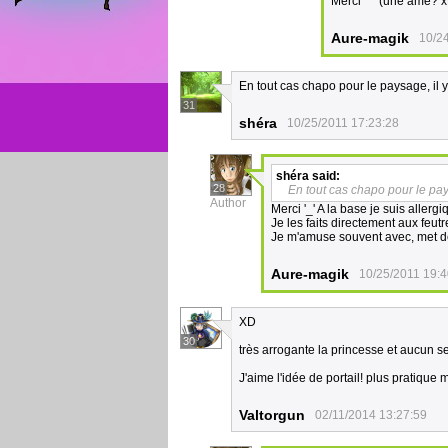
Merci ^^ (une ame? 
Aure-magik
10/2
En tout cas chapo pour le paysage, il y 
31
shéra
10/25/2011 17:23:28
shéra
said:
28
En tout cas chapo pour le pays
Author
Merci '_' A la base je suis aller
Je les faits directement aux feutr
Je m'amuse souvent avec, met des
Aure-magik
10/25/2011 19:4
XD
30
très arrogante la princesse et aucun se
J'aime l'idée de portail! plus pratique 
Valtorgun
02/11/2014 13:27:59