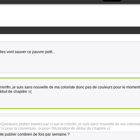
lles vont sauver ce pauvre petit...
m'enfin, je suis sans nouvelle de ma coloriste donc pas de couleurs pour le moment
 début de chapitre =(
>Quelques petites trames par ci par la m'enfin, je suis sans nouvelle de ma coloris
 pour la couverture, ni pour l'illustration de début de chapitre =(
pte publier combien de fois par semaine ?