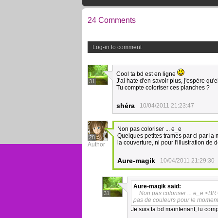
24 Comments
Log-in to comment
Cool ta bd est en ligne
J'ai hate d'en savoir plus, j'espère qu'e
31
Tu compte coloriser ces planches ?
shéra
10/04/2011 21:23:47
Non pas coloriser ... e_e
Quelques petites trames par ci par la 
28
la couverture, ni pour l'illustration de
Author
Aure-magik
10/04/2011 21:29:30
Aure-magik
said:
Non pas coloriser ... e_e <BR
31
pas de couleurs pour le moment ni
Je suis ta bd maintenant, tu com