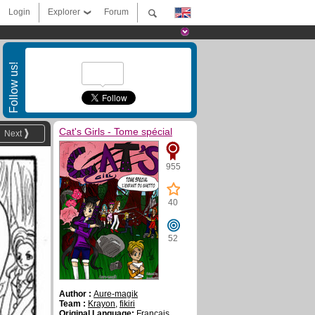
Login
Explorer
Forum
Follow us!
Cat's Girls - Tome spécial
Next
955
40
52
Author :
Aure-magik
Team :
Krayon
,
fikiri
Original Language:
Français