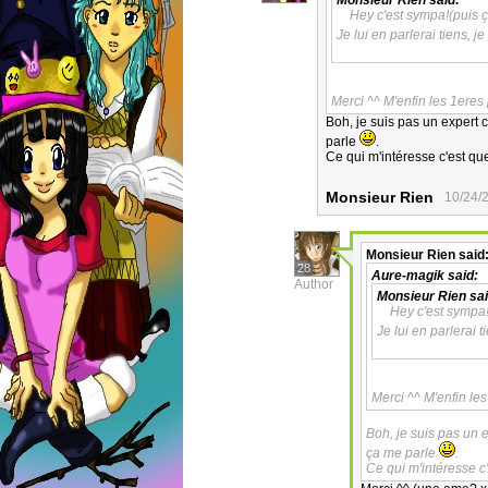
Monsieur Rien
said:
Hey c'est sympa!(puis ç
Je lui en parlerai tiens, j
Merci ^^ M'enfin les 1eres
Boh, je suis pas un expert 
parle
.
Ce qui m'intéresse c'est qu
Monsieur Rien
10/24/
Monsieur Rien
said
28
Aure-magik
said:
Author
Monsieur Rien
sai
Hey c'est sympa!
Je lui en parlerai 
Merci ^^ M'enfin le
Boh, je suis pas un 
ça me parle
.
Ce qui m'intéresse c