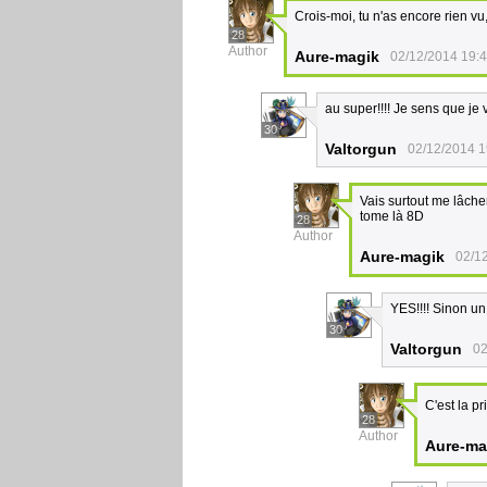
Crois-moi, tu n'as encore rien v
28
Author
Aure-magik
02/12/2014 19:
au super!!!! Je sens que je 
30
Valtorgun
02/12/2014 1
Vais surtout me lâche
tome là 8D
28
Author
Aure-magik
02/1
YES!!!! Sinon un
30
Valtorgun
02
C'est la 
28
Author
Aure-ma