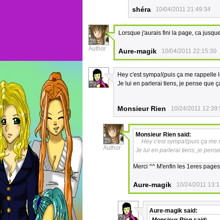
shéra
10/04/2011 21:49:34
Lorsque j'aurais fini la page, ca jusq
28
Author
Aure-magik
10/04/2011 22:15:30
Hey c'est sympa!(puis ça me rappelle 
Je lui en parlerai tiens, je pense que ç
29
Monsieur Rien
10/24/2011 12:39
Monsieur Rien
said:
28
Hey c'est sympa!(puis ça me 
Author
Je lui en parlerai tiens, je pens
Merci ^^ M'enfin les 1eres pages
Aure-magik
10/24/2011 13:1
Aure-magik
said:
29