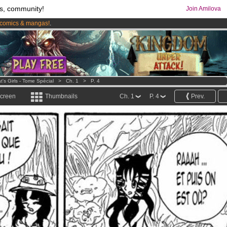
s, community!
Join Amilova
comics & mangas!
.
os
per month !
Get membership now
t's Girls - Tome Spécial
>
Ch. 1
>
P. 4
screen
Thumbnails
Ch. 1
P. 4
Prev.