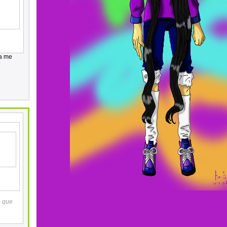
ça me
e que