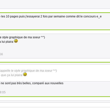
ue les 10 pages puis j'essayerai 2 fois par semaine comme dit le concours e_e
le style graphique de ma soeur ^^)
a lui plaira
:56
rappelle le style graphique de ma soeur ^^)
e que ça lui plaira
 ne sont pas très belles, comparé aux nouvelles
8:05