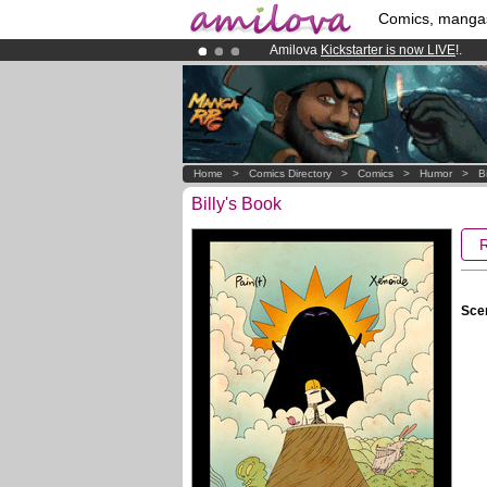
Comics, manga
Amilova
Kickstarter is now LIVE
!.
Already 134393
members
and 1208
Premium membership from
3.95 eur
Home
>
Comics Directory
>
Comics
>
Humor
>
B
Billy's Book
Scen