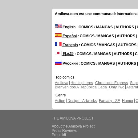
Amilova.com est une communauté internationale 
English
: COMICS / MANGAS | AUTHORS 
Español
: COMICS / MANGAS | AUTHORS 
Français
: COMICS / MANGAS | AUTHORS
日本語
: COMICS / MANGAS | AUTHORS |
Русский
: COMICS / MANGAS | AUTHORS
Top comics
Amilova
Hemispheres
Chronoctis Express
Supe
Bienvenidos A República Gada
Only Two
Astaro
Genre
Action
Design - Artworks
Fantasy - SF
Humor
C
THE AMILOVA PROJECT
About the Amilova Project
Press Reviews
Press kit