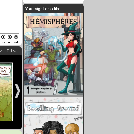
You might also like
by
nc
nd
P. 1