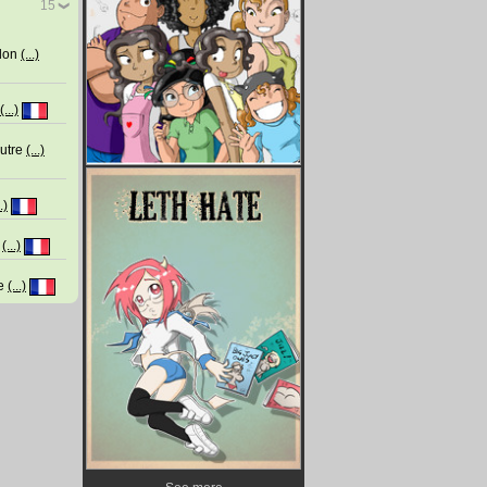
15
 don
(...)
(...)
autre
(...)
..)
'
(...)
'e
(...)