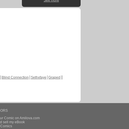
See more
Blind Connection
Sethxfaye
Graped
HORS
our Comic on Amilova.com
d sell my eBook
e Comics