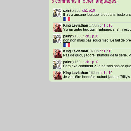
6 comments in other languages.
pain(t)
2Jul
ch1 p10
Il n'y a aucune logique là dedans, juste u
King Leviathan
17Jun
ch1 p10
Y'a un autre truc qui m'intrigue: si Billy e
pain(t)
16Jun
ch1 p10
non non mais pas souci mec. Le fait de pr
King Leviathan
16Jun
ch1 p10
Pas de quoi, j'adore l'humour de ta série. 
pain(t)
16Jun
ch1 p10
Perplexe comment ? Je ne sais pas ce que tu
King Leviathan
16Jun
ch1 p10
Je vais être honnête: autant j'adore "Billy