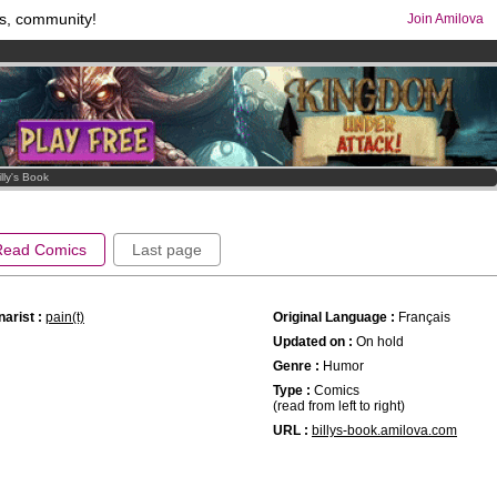
s, community!
Join Amilova
comics & mangas!
.
os
per month !
Get membership now
illy's Book
Read Comics
Last page
arist :
pain(t)
Original Language :
Français
Updated on :
On hold
Genre :
Humor
Type :
Comics
(read from left to right)
URL :
billys-book.amilova.com