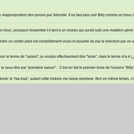
ne réappropriation des persos par Xénoïde. Il ne faut plus voir Billy comme un bouc
st un bouc, pourquoi ressemble t-il tant à un oiseau qui aurait subi une mutation géné
endre un contre-pied est complètement voulu et assumé de par la relecture par un 
Pour le terme de "saison", je voulais effectivement dire "tome", mais le terme m'a é
(.
 veux dire par "première saison"... C'est en fait le premier tome de l'univers "Billy
's book: le Yaa-baa", autant cette histoire me laisse perplexe. Bon en même temps, c