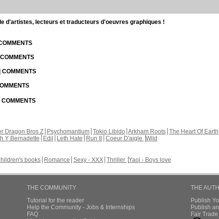
d'artistes, lecteurs et traducteurs d'oeuvres graphiques !
| COMMENTS
| COMMENTS
 | COMMENTS
 COMMENTS
 | COMMENTS
r Dragon Bros Z
Psychomantium
Tokio Libido
Arkham Roots
The Heart Of Earth
th Y Bernadette
Edil
Leth Hate
Run 8
Coeur D'aigle
Wild
hildren's books
Romance
Sexy - XXX
Thriller
Yaoi - Boys love
THE COMMUNITY
THE AUT
Tutorial for the reader
Publish Y
Help the Community - Jobs & Internships
Publish an
FAQ
Fair Trad