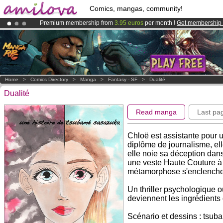
Comics, mangas, community!
Premium membership from
3.95 euros
per month !
Get membership
Amilova
Kickstarter is now LIVE
!.
Already 100000
members
and 1000
comics & mangas!
.
Home
>
Comics Directory
>
Manga
>
Fantasy - SF
>
Dualité
Dualité
Read manga
Last pa
Chloë est assistante pour 
diplôme de journalisme, ell
elle noie sa déception dan
une veste Haute Couture à un
métamorphose s'enclenche.
Un thriller psychologique 
deviennent les ingrédients d
Scénario et dessins : tsu