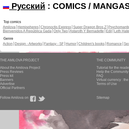
Русский
: COMICS / MANGA
Top comics
Amilova
Hemispheres
Chronoctis Express
Super Dragon Bros Z
Psychomant
Bienvenidos A República Gada
Only Two
Astaroth Y Bernadette
Edil
Leth Hat
Genre
Action
Design - Artworks
Fantasy - SF
Humor
Children's books
Romance
Se
THE AMILOVA PROJECT
THE COMMUNITY
About the Amilova Project
Tutorial for the reade
Press Reviews
Help the Community 
Press kit
FAQ
Banners
Virtual currency : th
Advertise
Terms of Use
Official Partners
Follow Amilova on
Sitemap