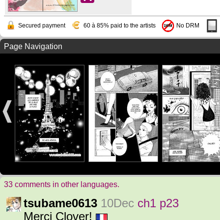
Secured payment
60 à 85% paid to the artists
No DRM
Page Navigation
33 comments in other languages.
tsubame0613
10Dec
ch1 p23
Merci Clover!