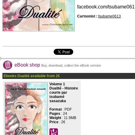
facebook.com/tsubame061
Cartoonist :
tsubame0613
eBook shop
Buy, download, collect the eBook version
Ebooks Dualité available from
2
€
Volume 1
Dualité - Histoire
courte par
tsubamé
sasazuka
Format
: PDF
Pages
:
24
Weight
: 11.9MB
Price
:
2€