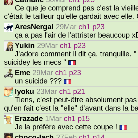
Ce que je comprend pas c'est la vieil
c'était le tailleur qu'elle gardait avec elle
AresNergal
29Mar
ch1 p23
ça a pas l'air de l'attrister beaucoup 
Yukin
29Mar
ch1 p23
J'adore comment il dit ça, tranquille. 
suicidey les mecs "
Eme
29Mar
ch1 p23
un suicide ???
Iyoku
23Mar
ch1 p21
Tiens, c'est peut-être absolument pas 
qu'en fait c'est la "elle" d'avant dans la b
Erazade
1Mar
ch1 p15
Je la préfère avec cette coupe !
choco-lach
27Feb
ch1 p14