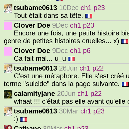
tsubame0613
10Dec
ch1 p23
Tout était dans sa tête.
Clover Doe
9Dec
ch1 p23
Encore une fois, une petite histoire b
genre de petites histoires cruelles... x)
Clover Doe
9Dec
ch1 p6
Ça fait mal... u_u
tsubame0613
26Jun
ch1 p22
C'est une métaphore. Elle s'est créé 
terme "suicide" dans la page suivante.
calamityjane
20Jun
ch1 p22
whaat !!! c'était pas elle avant qu'ell
tsubame0613
30Mar
ch1 p23
;)
Cathane
30Mar
ch1 p23