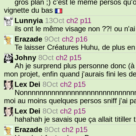
gros plan ;) c'est le même persos qu'o
vignette du bas
Lunnyia
13Oct
ch2 p11
ils ont le même visage non ??! ou n'ai
Erazade
9Oct
ch2 p16
Te laisser Créatures Huhu, de plus en
Johny
8Oct
ch2 p15
Ah je surprend plus personne donc (à m
mon projet, enfin quand j'aurais fini les
Lex Dei
8Oct
ch2 p15
Nonnnnnnnnnnnnnnnnnnnnnnnnnnnnnnn
moi au moins quelques persos sniff j'ai 
Lex Dei
8Oct
ch2 p15
hahahah je savais que ça allait titiller 
Erazade
8Oct
ch2 p15