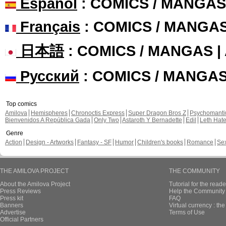
Español
: COMICS / MANGAS
Français
: COMICS / MANGA
日本語
: COMICS / MANGAS 
Русский
: COMICS / MANGA
Top comics
Amilova
Hemispheres
Chronoctis Express
Super Dragon Bros Z
Psychomant
Bienvenidos A República Gada
Only Two
Astaroth Y Bernadette
Edil
Leth Hat
Genre
Action
Design - Artworks
Fantasy - SF
Humor
Children's books
Romance
Se
THE AMILOVA PROJECT
THE COMMUNITY
About the Amilova Project
Tutorial for the reade
Press Reviews
Help the Community 
Press kit
FAQ
Banners
Virtual currency : th
Advertise
Terms of Use
Official Partners