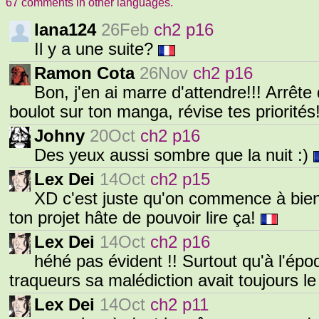
67 comments in other languages.
lana124
26Feb
ch2 p16
Il y a une suite?
Ramon Cota
26Nov
ch2 p16
Bon, j'en ai marre d'attendre!!! Arrête 
boulot sur ton manga, révise tes priorité
Johny
20Oct
ch2 p16
Des yeux aussi sombre que la nuit :)
Lex Dei
14Oct
ch2 p15
XD c'est juste qu'on commence à bien 
ton projet hâte de pouvoir lire ça!
Lex Dei
14Oct
ch2 p16
héhé pas évident !! Surtout qu'à l'époqu
traqueurs sa malédiction avait toujours le
Lex Dei
14Oct
ch2 p11