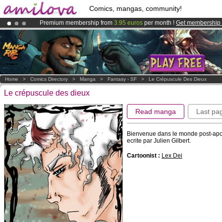
Comics, mangas, community!
Premium membership from
3.95 euros
per month !
Get membership
Amilova
Kickstarter is now LIVE
!.
Already 134393
members
and 1208
comics & mangas!
.
Home
>
Comics Directory
>
Manga
>
Fantasy - SF
>
Le Crépuscule Des Dieux
Le crépuscule des dieux
Read manga
Last pa
Bienvenue dans le monde post-apoca
ecrite par Julien Gilbert.
Cartoonist :
Lex Dei