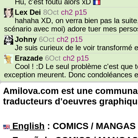
Hu, c'est foutu alors xD
Lex Dei
8Oct
ch2 p15
hahaha XD, on verra bien pas la suite, e
scénario avec moi) adore tuer mes persos
Johny
6Oct
ch2 p15
Je suis curieux de le voir transformé 
Erazade
6Oct
ch2 p15
Cool ! :D Le seul problème c'est que 
exception meurent. Donc condoléances 
Amilova.com est une communauté
traducteurs d'oeuvres graphiqu
English
: COMICS / MANGAS