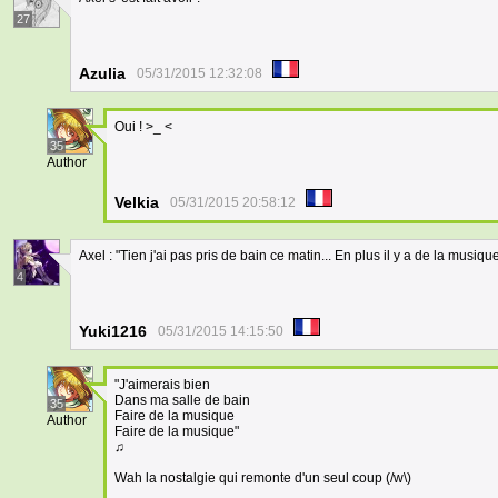
27
Azulia
05/31/2015 12:32:08
Oui ! >_ <
35
Author
Velkia
05/31/2015 20:58:12
Axel : "Tien j'ai pas pris de bain ce matin... En plus il y a de la musiqu
4
Yuki1216
05/31/2015 14:15:50
"J'aimerais bien
Dans ma salle de bain
35
Faire de la musique
Author
Faire de la musique"
♫
Wah la nostalgie qui remonte d'un seul coup (/w\)