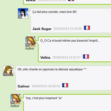
Velkia
05/30/2015 22:45:28
Ça fait plus suicide, mais bon 8D
32
Jack Sugar
05/30/2015 23:18:06
O_O Ca m'avait même pas traversé l'esprit...
35
Author
Velkia
05/30/2015 23:22:57
Oh, elle chante en japonais la déesse aquatique ^^
26
Galiver
05/30/2015 18:06:03
Yup, c'est plus inspirant °w°
35
Author