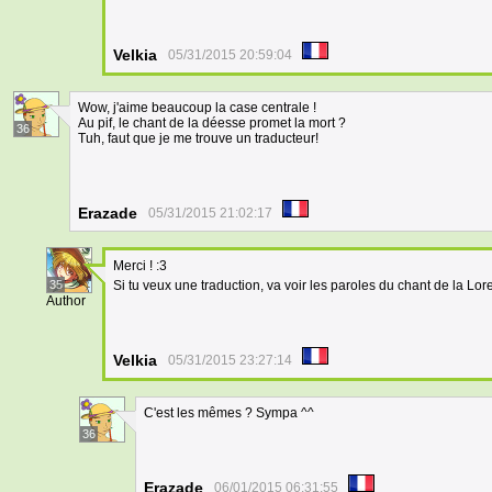
Velkia
05/31/2015 20:59:04
Wow, j'aime beaucoup la case centrale !
Au pif, le chant de la déesse promet la mort ?
36
Tuh, faut que je me trouve un traducteur!
Erazade
05/31/2015 21:02:17
Merci ! :3
35
Si tu veux une traduction, va voir les paroles du chant de la Lore
Author
Velkia
05/31/2015 23:27:14
C'est les mêmes ? Sympa ^^
36
Erazade
06/01/2015 06:31:55