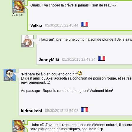
Ouais, il va choper la crève si jamais il sort de l'eau -.-'
35
Author
Velkia
05/30/2015 22:46:44
Il faux qu'il prenne une combinaison de plongé !! Je le sav
37
JennyMiki
05/30/2015 22:48:34
"Prépare toi à bien couler blondin!"
Et c'est ainsi qu'Axel accepta sa condition de poisson rouge, et se r
35
environnement. ;D
Au passage : Super le rendu du plongeon! Vraiment bien!
kiritsukeni
05/30/2015 18:59:08
Haha xD J'avoue, il retourne dans son élément naturel, il pourra 
faire piquer par les moustiques, cool hein ? :p
35