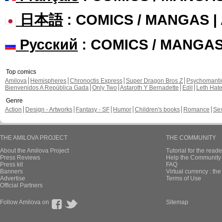
日本語
: COMICS / MANGAS 
Русский
: COMICS / MANGA
Top comics
Amilova
Hemispheres
Chronoctis Express
Super Dragon Bros Z
Psychomant
Bienvenidos A República Gada
Only Two
Astaroth Y Bernadette
Edil
Leth Hat
Genre
Action
Design - Artworks
Fantasy - SF
Humor
Children's books
Romance
Se
THE AMILOVA PROJECT
THE COMMUNITY
About the Amilova Project
Tutorial for the reade
Press Reviews
Help the Community 
Press kit
FAQ
Banners
Virtual currency : th
Advertise
Terms of Use
Official Partners
Follow Amilova on
Sitemap