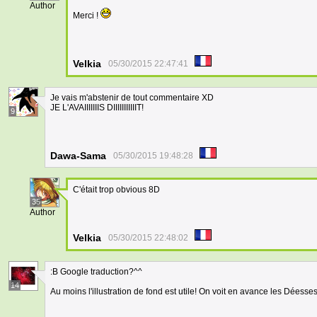
Author
Merci !
Velkia
05/30/2015 22:47:41
Je vais m'abstenir de tout commentaire XD
JE L'AVAIIIIIIIS DIIIIIIIIIIIT!
9
Dawa-Sama
05/30/2015 19:48:28
C'était trop obvious 8D
35
Author
Velkia
05/30/2015 22:48:02
:B Google traduction?^^
14
Au moins l'illustration de fond est utile! On voit en avance les Déesses