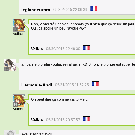
leglandeurpro
05/30/2015 22:06:39
Nah, 2 ans d'études de japonais (faut bien que ça serve un jour
Oui, ça spoile un peu j'avoue -w-"
35
Author
Velkia
05/30/2015 22:48:30
ah bah le blondin voulait se rafraîchir xD Sinon, le plongé est super bi
22
Harmonie-Andi
05/31/2015 11:52:25
On peut dire ça comme ça. :p Merci !
35
Author
Velkia
05/31/2015 20:57:57
Axel s' est fait avoir !