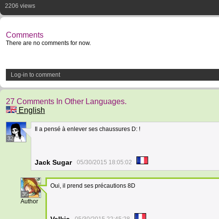
2206 views
Comments
There are no comments for now.
Log-in to comment
27 Comments In Other Languages.
English
Il a pensé à enlever ses chaussures D: !
32
Jack Sugar
05/30/2015 18:05:02
Oui, il prend ses précautions 8D
35
Author