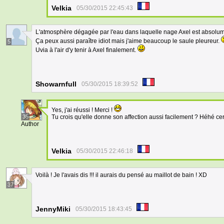
Velkia
05/30/2015 22:45:43
L'atmosphère dégagée par l'eau dans laquelle nage Axel est absolume
Ça peux aussi paraître idiot mais j'aime beaucoup le saule pleureur.
5
Uvia à l'air d'y tenir à Axel finalement.
Showarnfull
05/30/2015 18:39:52
Yes, j'ai réussi ! Merci !
35
Tu crois qu'elle donne son affection aussi facilement ? Héhé ce
Author
Velkia
05/30/2015 22:46:18
Voilà ! Je l'avais dis !!! il aurais du pensé au maillot de bain ! XD
37
JennyMiki
05/30/2015 18:43:45