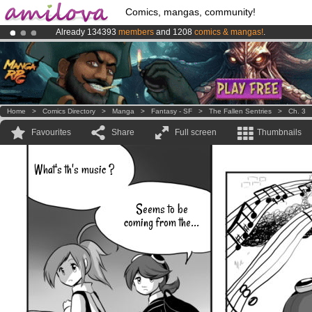
Comics, mangas, community!
Already 134393
members
and 1208
comics & mangas!
.
Amilova
Kickstarter is now LIVE
!.
Premium membership from
3.95 euros
per month !
Get membership
Home
>
Comics Directory
>
Manga
>
Fantasy - SF
>
The Fallen Sentries
>
Ch. 3
Favourites
Share
Full screen
Thumbnails
What's th's music ?
Seems to be
coming from the...