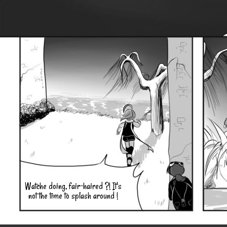
Watche doing, fair-haired ?! It's
not the time to splash around !