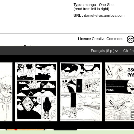
Type :
manga - One-Shot
(read from left to right)
URL :
daniel-elvis.amilova.com
Licence Creative Commons
Français (8 p.)
Ch. 1