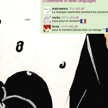
3 comments in other languages.
malcomaru
7Apr
ch1 p5
Le mangas reprendra pendant les vacance
racha
28Feb
ch1 p5
cava pour le moment
loroa
12Feb
ch1 p5
pour le moment jlaime bien ce manga ^^