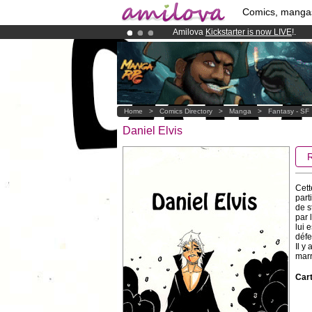
Comics, manga
Amilova
Kickstarter is now LIVE
!.
Premium membership from
3.95 eur
Already 134393
members
and 1208
Home
>
Comics Directory
>
Manga
>
Fantasy - SF
Daniel Elvis
Cett
part
de s
par 
lui 
défe
Il y
marr
Cart