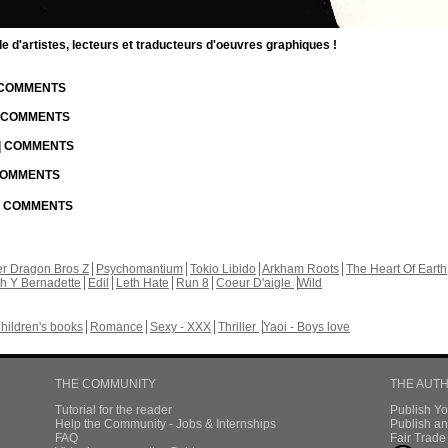
d'artistes, lecteurs et traducteurs d'oeuvres graphiques !
| COMMENTS
| COMMENTS
 | COMMENTS
 COMMENTS
 | COMMENTS
r Dragon Bros Z
Psychomantium
Tokio Libido
Arkham Roots
The Heart Of Earth
th Y Bernadette
Edil
Leth Hate
Run 8
Coeur D'aigle
Wild
hildren's books
Romance
Sexy - XXX
Thriller
Yaoi - Boys love
THE COMMUNITY
THE AUT
Tutorial for the reader
Publish Y
Help the Community - Jobs & Internships
Publish an
FAQ
Fair Trad