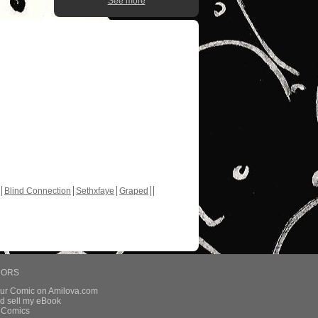
See more
Blind Connection
Sethxfaye
Graped
HORS
our Comic on Amilova.com
d sell my eBook
e Comics