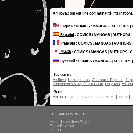
Amilova.com est une communauté internationale 
English
: COMICS / MANGAS | AUTHORS 
Español
: COMICS / MANGAS | AUTHORS 
Français
: COMICS / MANGAS | AUTHORS
日本語
: COMICS / MANGAS | AUTHORS |
Русский
: COMICS / MANGAS | AUTHORS
Top comics
Amilova
Hemispheres
Chronoctis Express
Supe
Bienvenidos A República Gada
Only Two
Astaro
Genre
Action
Design - Artworks
Fantasy - SF
Humor
C
THE AMILOVA PROJECT
About the Amilova Project
Press Reviews
Press kit