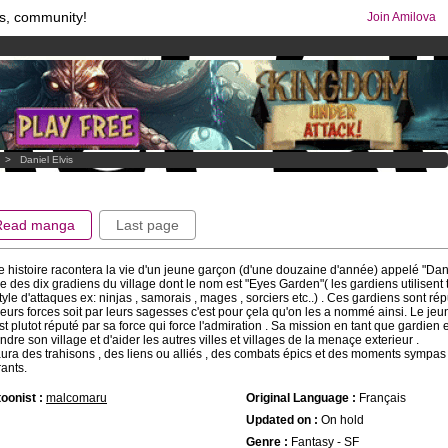
s, community!
Join Amilova
os
per month !
Get membership now
comics & mangas!
.
>
Daniel Elvis
Read manga
Last page
e histoire racontera la vie d'un jeune garçon (d'une douzaine d'année) appelé "Danis
ie des dix gradiens du village dont le nom est "Eyes Garden"( les gardiens utilisent 
tyle d'attaques ex: ninjas , samorais , mages , sorciers etc..) . Ces gardiens sont rép
leurs forces soit par leurs sagesses c'est pour çela qu'on les a nommé ainsi. Le jeu
est plutot réputé par sa force qui force l'admiration . Sa mission en tant que gardien 
ndre son village et d'aider les autres villes et villages de la menaçe exterieur .
 aura des trahisons , des liens ou alliés , des combats épics et des moments sympas
ants.
oonist :
malcomaru
Original Language :
Français
Updated on :
On hold
Genre :
Fantasy - SF