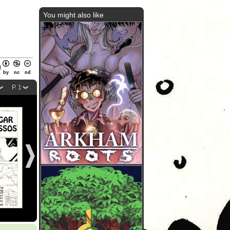
You might also like
by
nc
nd
P. 1