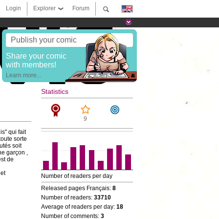
Login
Explorer
Forum
Publish your comic
Share your comic
with members!
Learn more...
Statistics
9
" qui fait
toute sorte
utés soit
ne garçon ,
est de
 et
Number of readers per day
Released pages Français:
8
Number of readers:
33710
Average of readers per day:
18
Number of comments:
3