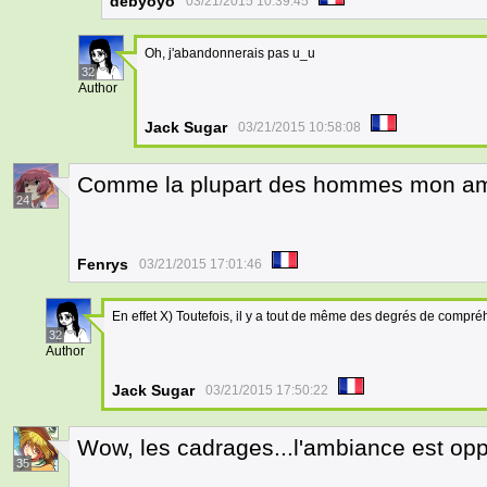
debyoyo
03/21/2015 10:39:45
Oh, j'abandonnerais pas u_u
32
Author
Jack Sugar
03/21/2015 10:58:08
Comme la plupart des hommes mon ami,
24
Fenrys
03/21/2015 17:01:46
En effet X) Toutefois, il y a tout de même des degrés de compréhe
32
Author
Jack Sugar
03/21/2015 17:50:22
Wow, les cadrages...l'ambiance est opp
35