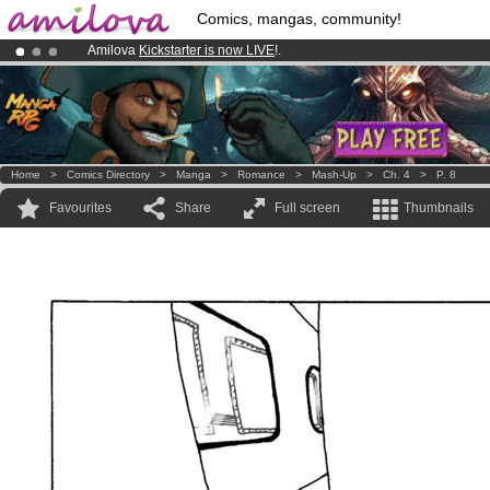
Comics, mangas, community!
Amilova
Kickstarter is now LIVE
!.
Already 100000
members
and 1000
comics & mangas!
.
Premium membership from
3.95 euros
per month !
Get membership
Home
>
Comics Directory
>
Manga
>
Romance
>
Mash-Up
>
Ch. 4
>
P. 8
Favourites
Share
Full screen
Thumbnails