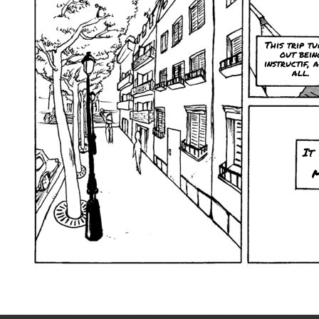
This trip tu
out bein
instructif, 
all.
It 
M