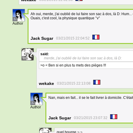
Ah oui, merde, j'ai oublié de lui faire son sac à dos, là D: Hum..
Ouais, c'est cool, la physique quantique °v°
32
Author
Jack Sugar
03/21/2015 22:04:52
said:
merde, j'ai oublié de lui faire son sac à dos, là D:
38
>o < Ben si en plus tu mets des pièges !!!
wekake
03/21/2015 22:13:08
Nan, mais en fait... il se le fait livrer à domicile. C'étai
32
Author
Jack Sugar
03/21/2015 23:07:32
quel bourge ¬.¬