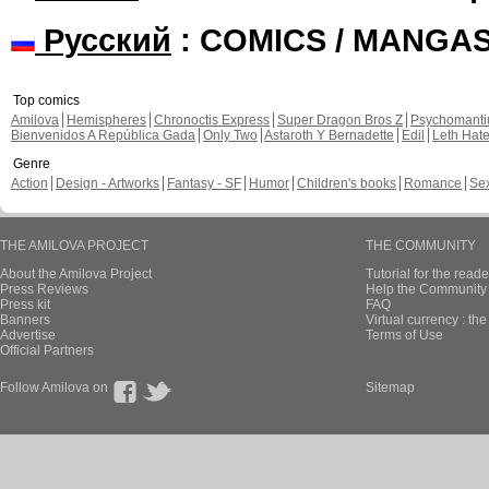
Русский
: COMICS / MANGA
Top comics
Amilova
Hemispheres
Chronoctis Express
Super Dragon Bros Z
Psychomant
Bienvenidos A República Gada
Only Two
Astaroth Y Bernadette
Edil
Leth Hat
Genre
Action
Design - Artworks
Fantasy - SF
Humor
Children's books
Romance
Se
THE AMILOVA PROJECT
THE COMMUNITY
About the Amilova Project
Tutorial for the reade
Press Reviews
Help the Community 
Press kit
FAQ
Banners
Virtual currency : th
Advertise
Terms of Use
Official Partners
Follow Amilova on
Sitemap