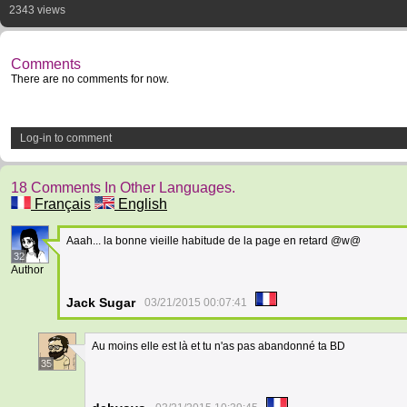
2343 views
Comments
There are no comments for now.
Log-in to comment
18 Comments In Other Languages.
Français
English
Aaah... la bonne vieille habitude de la page en retard @w@
32
Author
Jack Sugar
03/21/2015 00:07:41
Au moins elle est là et tu n'as pas abandonné ta BD
35