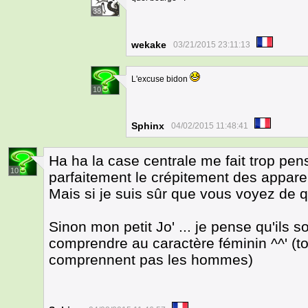
38
wekake
03/21/2015 23:11:13
L'excuse bidon
10
Sphinx
04/02/2015 11:48:41
Ha ha la case centrale me fait trop pen
10
parfaitement le crépitement des apparei
Mais si je suis sûr que vous voyez de q
Sinon mon petit Jo' ... je pense qu'ils 
comprendre au caractère féminin ^^' (
comprennent pas les hommes)