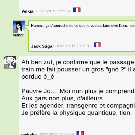
Velkia
03/21/2015 19:55:24
Humm... ça s'approche de ce que je voulais faire êwê Donc merci.
32
Author
Jack Sugar
03/21/2015 20:01:01
Ah ben zut, je confirme que le passage 
38
train me fait pousser un gros "gné ?" il
perdue é_è
Pauvre Jo.... Moi non plus je comprends 
Aux gars non plus, d'ailleurs...
Et les agender, transgenre et compagni
Je préfère la physique quantique, tien.
wekake
03/21/2015 22:02:36