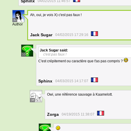
Sphinx
04/02/2015 11:46:57
Ah, oui, je vois X) c'est pas faux !
32
Author
Jack Sugar
04/02/2015 17:29:16
Jack Sugar
said:
c'est pas faux !
10
C'est crépitement ou caractère que t'as pas compris ?
Sphinx
04/03/2015 14:17:07
Owi, une référence sauvage à Kaamelott.
38
Zorga
04/19/2015 11:38:07