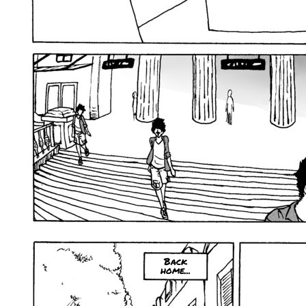
Back
home...