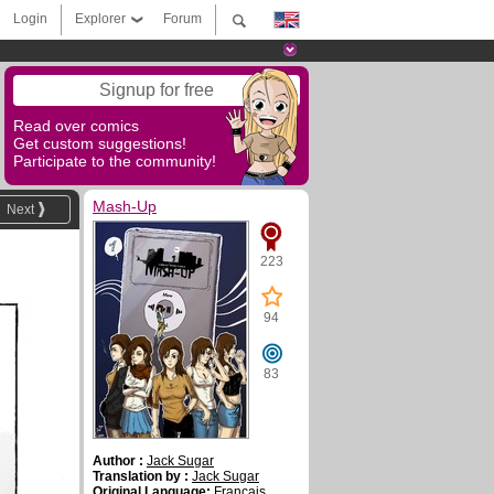
Login
Explorer
Forum
Signup for free
Read over comics
Get custom suggestions!
Participate to the community!
Mash-Up
Next
223
94
83
Author :
Jack Sugar
Translation by :
Jack Sugar
Original Language:
Français