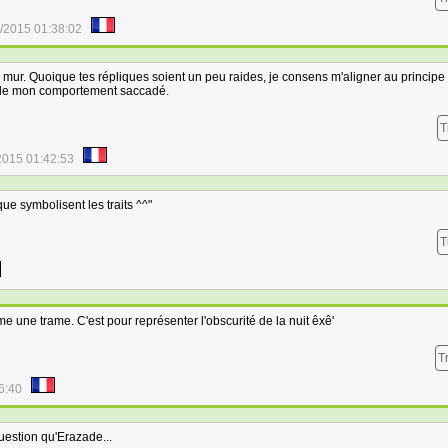
/2015 01:38:02
 mur. Quoique tes répliques soient un peu raides, je consens m'aligner au principe 
u de mon comportement saccadé.
T
2015 01:42:53
ue symbolisent les traits ^^"
T
mme une trame. C'est pour représenter l'obscurité de la nuit êxê'
T
6:40
estion qu'Erazade...