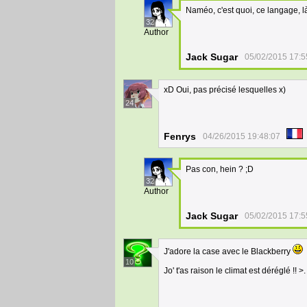
Naméo, c'est quoi, ce langage, là
32
Author
Jack Sugar
05/02/2015 17:5
xD Oui, pas précisé lesquelles x)
24
Fenrys
04/26/2015 19:48:07
Pas con, hein ? ;D
32
Author
Jack Sugar
05/02/2015 17:5
J'adore la case avec le Blackberry
10
Jo' t'as raison le climat est déréglé !! >.