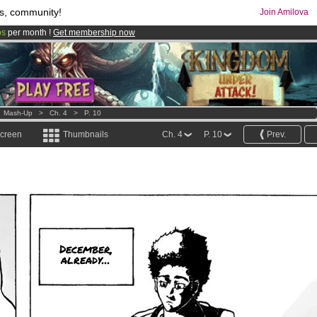
s, community!
Join Amilova
os
per month !
Get membership now
comics & mangas!
.
>
Mash-Up
>
Ch. 4
>
P. 10
screen
Thumbnails
Ch. 4
P. 10
Prev.
December,
already...