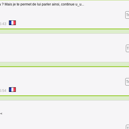
 ? Mais je te permet de lui parler ainsi, continue u_u...
T
5:43
T
T
5:54
 <
T