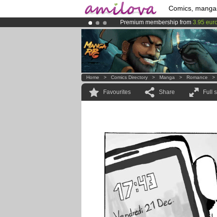
Comics, manga
Premium membership from
3.95 eur
Already 134393
members
and 1208
Amilova
Kickstarter is now LIVE
!.
Home
>
Comics Directory
>
Manga
>
Romance
Favourites
Share
Full 