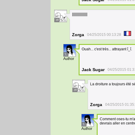
|||||||||||||||||
38
Zorga
04/25/2015 00:13:28
Ouah... c'est très... attrayant î_î.
32
Author
Jack Sugar
04/25/2015 01:3
La droiture a toujours été 
38
Zorga
04/25/2015 01:35
Comment oses-tu m'adr
devrais aller en cent
32
Author