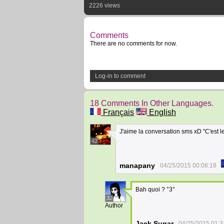
2226 views
Comments
There are no comments for now.
Log-in to comment
18 Comments In Other Languages.
Français
English
J'aime la conversation sms xD "C'est le
42
manapany
04/25/2015 00:08:18
Bah quoi ? °3°
32
Author
Jack Sugar
04/25/2015 01:3