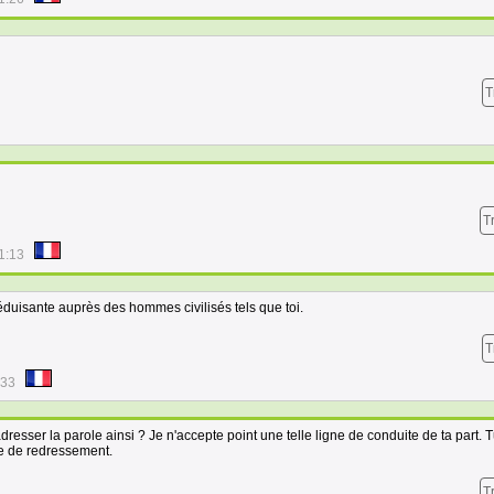
T
T
1:13
séduisante auprès des hommes civilisés tels que toi.
T
:33
esser la parole ainsi ? Je n'accepte point une telle ligne de conduite de ta part. 
re de redressement.
T