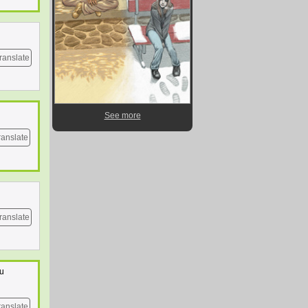
ranslate
See more
ranslate
ranslate
Tu
ranslate