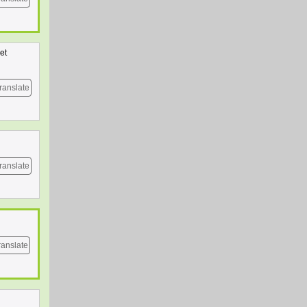
et
ranslate
ranslate
ranslate