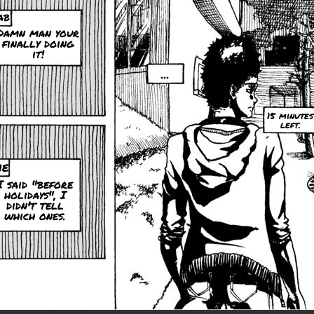
AB
Damn man your
finally doing
it!
...
15 minutes
left.
E
I said "before
holidays", I
didn't tell
which ones.