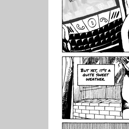
But yet, it's a
quite sweet
weather.