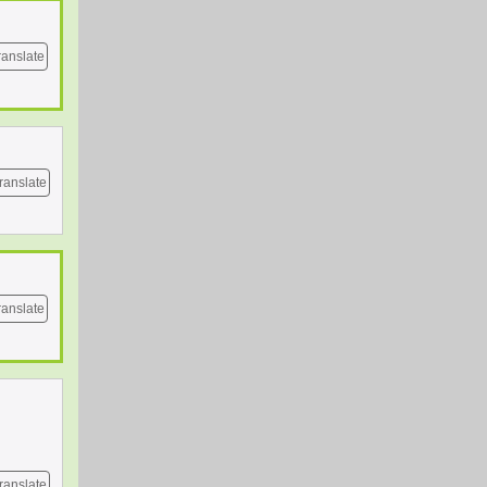
ranslate
ranslate
ranslate
ranslate