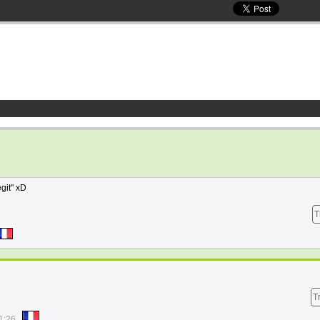
git" xD
T
T
1:26