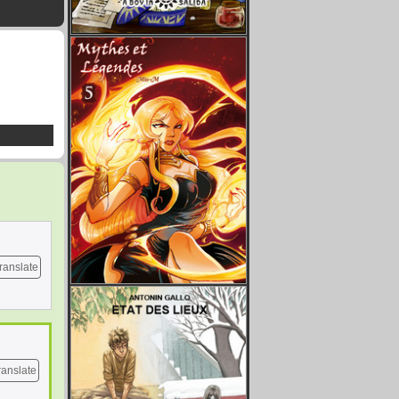
ranslate
ranslate