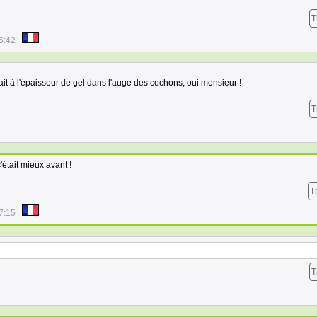
T
5:42
ait à l'épaisseur de gel dans l'auge des cochons, oui monsieur !
T
c'était mieux avant !
T
7:15
T