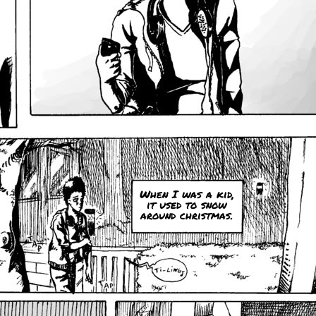
When I was a kid,
it used to snow
around christmas.