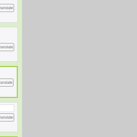
ranslate
ranslate
ranslate
ranslate