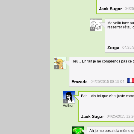
Jack Sugar
04/25
Me voilà face au
resserrer l'éta
38
Zorga
04/25/
Heu... En fait je ne comprends pas ce q
36
Erazade
04/25/2015 08:15:04
Bah... dis-toi que c'est juste co
32
Author
Jack Sugar
04/25/2015 12:2
Ah je me posais la même qu