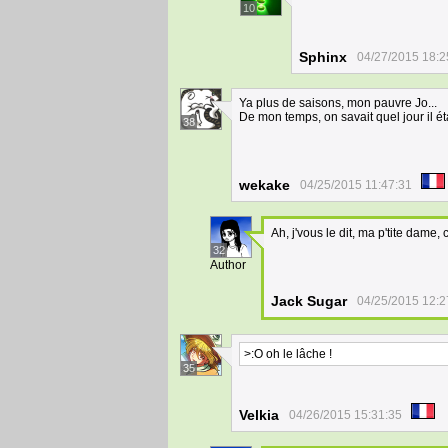
10
Sphinx
04/27/2015 18:2
Ya plus de saisons, mon pauvre Jo...
De mon temps, on savait quel jour il ét
38
wekake
04/25/2015 11:47:31
Ah, j'vous le dit, ma p'tite dame, 
32
Author
Jack Sugar
04/25/2015 12:2
>:O oh le lâche !
35
Velkia
04/26/2015 15:31:35