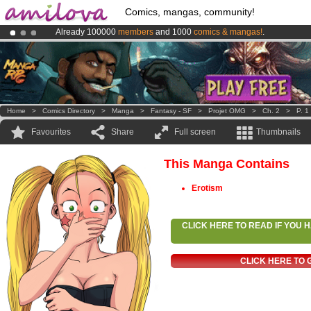
Comics, mangas, community!
Already 100000
members
and 1000
comics & mangas!
.
Premium membership from
3.95 euros
per month !
Get membership
Amilova
Kickstarter is now LIVE
!.
Home
>
Comics Directory
>
Manga
>
Fantasy - SF
>
Projet OMG
>
Ch. 2
>
P. 1
Favourites
Share
Full screen
Thumbnails
This Manga Contains
Erotism
CLICK HERE TO READ IF YOU
CLICK HERE TO