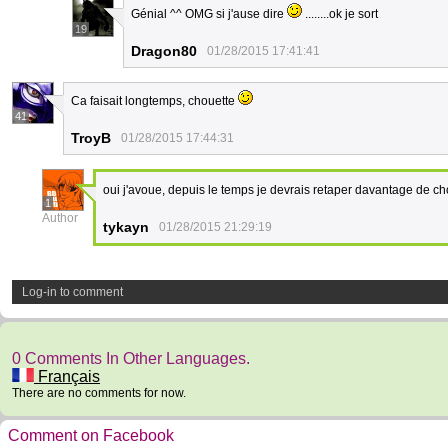
Génial ^^ OMG si j'ause dire
........ok je sort
19
Dragon80
01/28/2015 17:41:41
Ca faisait longtemps, chouette
41
TroyB
01/28/2015 17:44:31
oui j'avoue, depuis le temps je devrais retaper davantage de c
1
Author
tykayn
01/28/2015 21:29:19
Log-in to comment
0 Comments In Other Languages.
Français
There are no comments for now.
Comment on Facebook