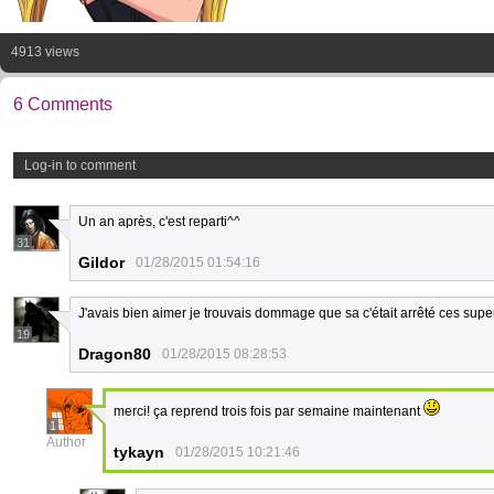
4913 views
6 Comments
Log-in to comment
Un an après, c'est reparti^^
31
Gildor
01/28/2015 01:54:16
J'avais bien aimer je trouvais dommage que sa c'était arrêté ces super
19
Dragon80
01/28/2015 08:28:53
merci! ça reprend trois fois par semaine maintenant
1
Author
tykayn
01/28/2015 10:21:46