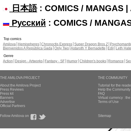
日本語
: COMICS / MANGAS 
Русский
: COMICS / MANGA
Top comics
Amilova
Hemispheres
Chronoctis Express
Super Dragon Bros Z
Psychomant
Bienvenidos A República Gada
Only Two
Astaroth Y Bernadette
Edil
Leth Hat
Genre
Action
Design - Artworks
Fantasy - SF
Humor
Children's books
Romance
Se
THE AMILOVA PROJECT
THE COMMUNITY
About the Amilova Project
Tutorial for the reade
Press Reviews
Help the Community 
Press kit
FAQ
Banners
Virtual currency : th
Advertise
Terms of Use
Official Partners
Follow Amilova on
Sitemap