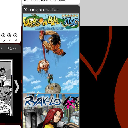
You might also like
by
nc
nd
P. 1