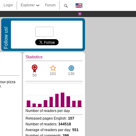
Login
Explorer
Forum
Follow us!
Statistics
101
130
50
your pizza
e.
Number of readers per day
Released pages English:
107
Number of readers:
344518
Average of readers per day:
551
Number of comments:
299