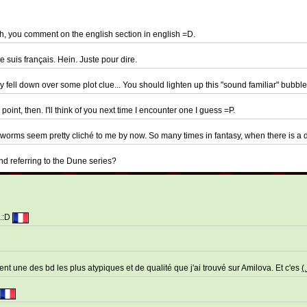
sh, you comment on the english section in english =D.
je suis français. Hein. Juste pour dire.
 fell down over some plot clue... You should lighten up this "sound familiar" bubbl
int, then. I'll think of you next time I encounter one I guess =P.
andworms seem pretty cliché to me by now. So many times in fantasy, when there is a
and referring to the Dune series?
..:D
ment une des bd les plus atypiques et de qualité que j'ai trouvé sur Amilova. Et c'es
(.