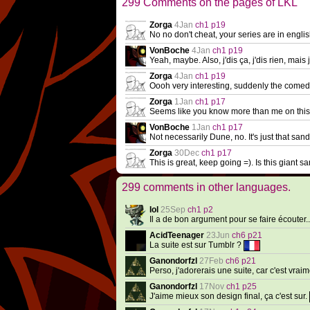
299 Comments on the pages of LKL
Zorga
4Jan
ch1 p19
No no don't cheat, your series are in engli
VonBoche
4Jan
ch1 p19
Yeah, maybe. Also, j'dis ça, j'dis rien, mais 
Zorga
4Jan
ch1 p19
Oooh very interesting, suddenly the comedy
Zorga
1Jan
ch1 p17
Seems like you know more than me on this po
VonBoche
1Jan
ch1 p17
Not necessarily Dune, no. It's just that s
Zorga
30Dec
ch1 p17
This is great, keep going =). Is this giant s
299 comments in other languages.
Iol
25Sep
ch1 p2
Il a de bon argument pour se faire écouter.
AcidTeenager
23Jun
ch6 p21
La suite est sur Tumblr ?
Ganondorfzl
27Feb
ch6 p21
Perso, j'adorerais une suite, car c'est vrai
Ganondorfzl
17Nov
ch1 p25
J'aime mieux son design final, ça c'est sur.