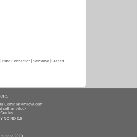
Blind Connection
Sethxfaye
Graped
HORS
our Comic on Amilova.com
d sell my eBook
e Comics
Y-NC-ND 3.0
om since 2010