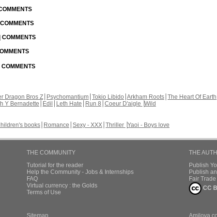
| COMMENTS
| COMMENTS
 | COMMENTS
 COMMENTS
 | COMMENTS
r Dragon Bros Z
Psychomantium
Tokio Libido
Arkham Roots
The Heart Of Earth
th Y Bernadette
Edil
Leth Hate
Run 8
Coeur D'aigle
Wild
hildren's books
Romance
Sexy - XXX
Thriller
Yaoi - Boys love
THE COMMUNITY
THE AUT
Tutorial for the reader
Publish Y
Help the Community - Jobs & Internships
Publish an
FAQ
Fair Trad
Virtual currency : the Golds
CC B
Terms of Use
Sitemap
Amilova.c