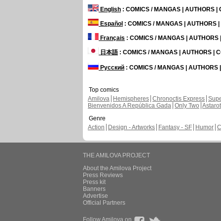
English
: COMICS / MANGAS | AUTHORS 
Español
: COMICS / MANGAS | AUTHORS 
Français
: COMICS / MANGAS | AUTHORS
日本語
: COMICS / MANGAS | AUTHORS |
Русский
: COMICS / MANGAS | AUTHORS
Top comics
Amilova
Hemispheres
Chronoctis Express
Supe
Bienvenidos A República Gada
Only Two
Astaro
Genre
Action
Design - Artworks
Fantasy - SF
Humor
C
THE AMILOVA PROJECT
About the Amilova Project
Press Reviews
Press kit
Banners
Advertise
Official Partners
Follow Amilova on