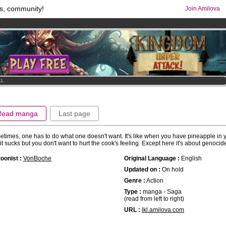
s, community!
Join Amilova
os
per month !
Get membership now
comics & mangas!
.
KL
Read manga
Last page
times, one has to do what one doesn't want. It's like when you have pineapple in 
it sucks but you don't want to hurt the cook's feeling. Except here it's about genocid
oonist :
VonBoche
Original Language :
English
Updated on :
On hold
Genre :
Action
Type :
manga - Saga
(read from left to right)
URL :
lkl.amilova.com