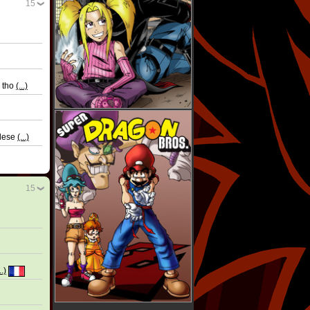
15
e tho
(...)
 dese
(...)
15
..)