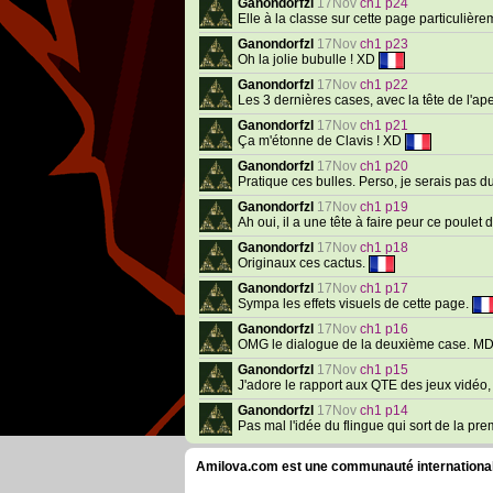
Ganondorfzl
17Nov
ch1 p24
Elle à la classe sur cette page particulièr
Ganondorfzl
17Nov
ch1 p23
Oh la jolie bubulle ! XD
Ganondorfzl
17Nov
ch1 p22
Les 3 dernières cases, avec la tête de l'ape
Ganondorfzl
17Nov
ch1 p21
Ça m'étonne de Clavis ! XD
Ganondorfzl
17Nov
ch1 p20
Pratique ces bulles. Perso, je serais pas du
Ganondorfzl
17Nov
ch1 p19
Ah oui, il a une tête à faire peur ce poulet
Ganondorfzl
17Nov
ch1 p18
Originaux ces cactus.
Ganondorfzl
17Nov
ch1 p17
Sympa les effets visuels de cette page.
Ganondorfzl
17Nov
ch1 p16
OMG le dialogue de la deuxième case. MD
Ganondorfzl
17Nov
ch1 p15
J'adore le rapport aux QTE des jeux vidéo
Ganondorfzl
17Nov
ch1 p14
Pas mal l'idée du flingue qui sort de la pr
Amilova.com est une communauté internationale 