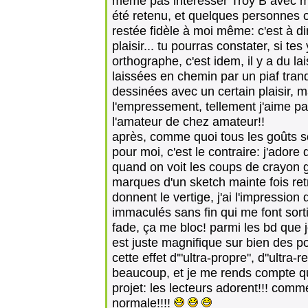
même pas intéresser Troy B avec me
été retenu, et quelques personnes on
restée fidèle à moi même: c'est à dir
plaisir... tu pourras constater, si t
orthographe, c'est idem, il y a du la
laissées en chemin par un piaf tranq
dessinées avec un certain plaisir, 
l'empressement, tellement j'aime pas
l'amateur de chez amateur!!
après, comme quoi tous les goûts so
pour moi, c'est le contraire: j'ador
quand on voit les coups de crayon g
marques d'un sketch mainte fois retr
donnent le vertige, j'ai l'impressio
immaculés sans fin qui me font sorti
fade, ça me bloc! parmi les bd que je 
est juste magnifique sur bien des po
cette effet d'"ultra-propre", d"ultra
beaucoup, et je me rends compte que
projet: les lecteurs adorent!!! comme
normale!!!!