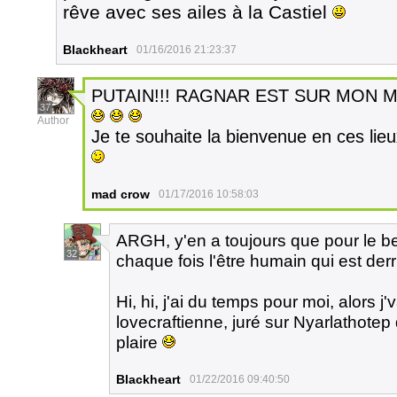
rêve avec ses ailes à la Castiel
Blackheart
01/16/2016 21:23:37
PUTAIN!!! RAGNAR EST SUR MON MUR!!
37
Author
Je te souhaite la bienvenue en ces lieu
mad crow
01/17/2016 10:58:03
ARGH, y'en a toujours que pour le be
32
chaque fois l'être humain qui est derr
Hi, hi, j'ai du temps pour moi, alors j'
lovecraftienne, juré sur Nyarlathote
plaire
Blackheart
01/22/2016 09:40:50