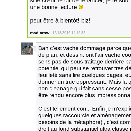
si le cœur te dit de te lancer, je te sou
une bonne lecture
peut être à bientôt! biz!
mad crow
12/13/2016 14:12:32
Bah c'est vache dommage parce que
16
de plan, et dessin, ont l'air vache cool
sens pas de sous traitage derrière par
potentiel qui peut se retrouver très 
feuilleté sans lire quelques pages, et
donner un truc oppressant.. Mais la 
non cleanage qui fait sans cesse pos
être rendu encore plus impressionnan
C'est tellement con... Enfin je m'expl
quelques raccourcie et aménagement d
besoins de la métaphore) , c'est com
droit au fond substantiel ultra class