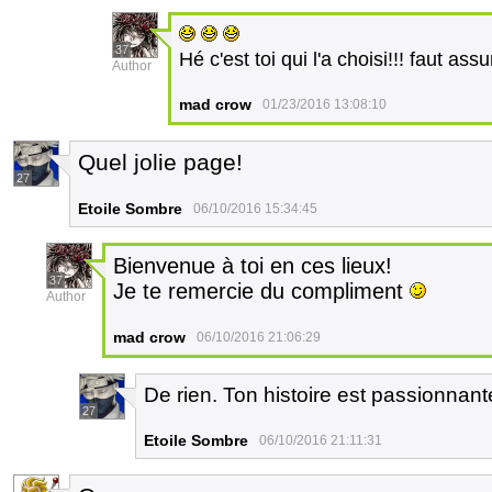
37
Hé c'est toi qui l'a choisi!!! faut a
Author
mad crow
01/23/2016 13:08:10
Quel jolie page!
27
Etoile Sombre
06/10/2016 15:34:45
Bienvenue à toi en ces lieux!
37
Je te remercie du compliment
Author
mad crow
06/10/2016 21:06:29
De rien. Ton histoire est passionnant
27
Etoile Sombre
06/10/2016 21:11:31