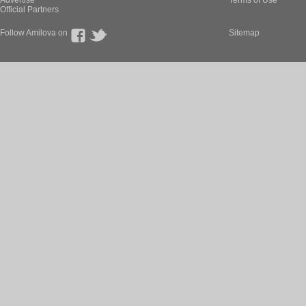
Advertise
Terms of Use
Official Partners
Follow Amilova on
Sitemap