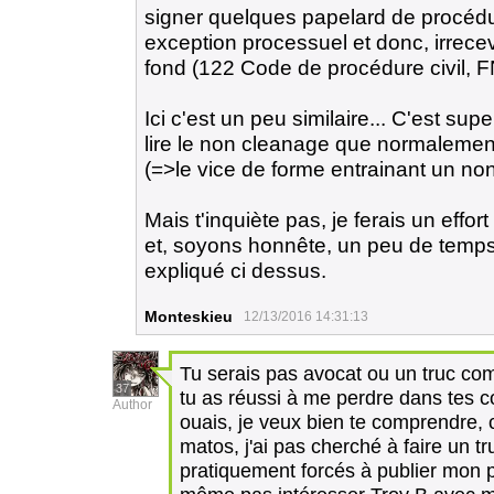
signer quelques papelard de procédu
exception processuel et donc, irrece
fond (122 Code de procédure civil, F
Ici c'est un peu similaire... C'est su
lire le non cleanage que normalement
(=>le vice de forme entrainant un n
Mais t'inquiète pas, je ferais un effort
et, soyons honnête, un peu de temps
expliqué ci dessus.
Monteskieu
12/13/2016 14:31:13
Tu serais pas avocat ou un truc c
37
tu as réussi à me perdre dans tes co
Author
ouais, je veux bien te comprendre, 
matos, j'ai pas cherché à faire un tr
pratiquement forcés à publier mon pr