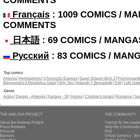
Français
: 1009 COMICS / MA
COMMENTS
日本語
: 69 COMICS / MANGA
Русский
: 83 COMICS / MAN
Top comics
Amilova
Hemispheres
Chronoctis Express
Super Dragon Bros Z
Psychomant
Bienvenidos A República Gada
Only Two
Astaroth Y Bernadette
Edil
Leth Hat
Genre
Action
Design - Artworks
Fantasy - SF
Humor
Children's books
Romance
Se
THE AMILOVA PROJECT
THE COMMUNITY
About the Amilova Project
Tutorial for the reade
Press Reviews
Help the Community 
Press kit
FAQ
Banners
Virtual currency : th