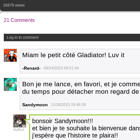
26879 views
21 Comments
Log-in to comment
Miam le petit côté Gladiator! Luv it
14
-Renard-
09/24/2015 09:51:44
Bon je me lance, en favori, et je comm
52
du temps pour détacher mon regard de
Sandymoon
11/18/2015 19:48:26
bonsoir Sandymoon!!!
37
et bien je te souhaite la bienvenue dans
Author
j'espère que l'histoire te plaira!!