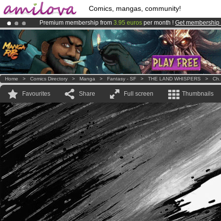
Comics, mangas, community!
Premium membership from
3.95 euros
per month !
Get membership
Amilova
Kickstarter is now LIVE
!.
Already 100000
members
and 1000
comics & mangas!
.
Home
>
Comics Directory
>
Manga
>
Fantasy - SF
>
THE LAND WHISPERS
>
Ch.
Favourites
Share
Full screen
Thumbnails