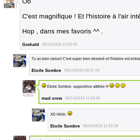
Oo
23
C'est magnifique ! Et l'histoire à l'air i
Hop , dans mes favoris ^^ .
Grahald
06/13/2016 23:00:45
Tu as bien raison! C'est super bien dessiné et l'histoire est entra
27
Etoile Sombre
06/14/2016 08:37:24
Etoile Sombre, supportrice attitrée !!!
37
Author
mad crow
06/14/2016 11:02:00
XD Hihih.
27
Etoile Sombre
06/14/2016 11:50:26