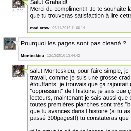
Salut Grahald!
37
Merci du compliment!! Je te souhaite la
Author
que tu trouveras satisfaction à lire cett
mad crow
06/14/2016 11:00:14
Pourquoi les pages sont pas cleané ?
16
Monteskieu
12/13/2016 13:44:42
salut Monteskieu, pour faire simple, j
37
travail, comme je suis une grosse crad
Author
étouffants, je trouvais que ça rajoutait
"oppressant" de l histoire. je sais que 
lecteurs, maintenant je sais aussi que c
toutes premières planches sont très "
que tu avances dans l histoire (si tu a
passé 300pages!!) tu constateras que la 