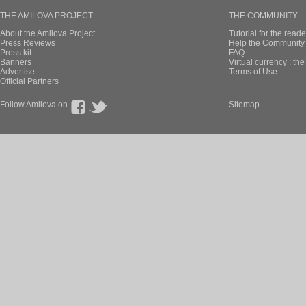
THE AMILOVA PROJECT
THE COMMUNITY
About the Amilova Project
Tutorial for the reade
Press Reviews
Help the Community 
Press kit
FAQ
Banners
Virtual currency : th
Advertise
Terms of Use
Official Partners
Follow Amilova on
Sitemap