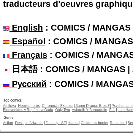
traducteurs d'oeuvres graphiqu
English
: COMICS / MANGAS
Español
: COMICS / MANGAS
Français
: COMICS / MANGA
日本語
: COMICS / MANGAS 
Русский
: COMICS / MANGA
Top comics
Amilova
Hemispheres
Chronoctis Express
Super Dragon Bros Z
Psychomant
Bienvenidos A República Gada
Only Two
Astaroth Y Bernadette
Edil
Leth Hat
Genre
Action
Design - Artworks
Fantasy - SF
Humor
Children's books
Romance
Se