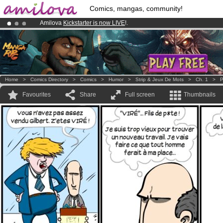
Comics, mangas, community!
Amilova
Kickstarter is now LIVE
!.
Premium membership from
3.95 euros
per month !
Get membership
Already 134393
members
and 1208
comics & mangas!
.
Home
>
Comics Directory
>
Comics
>
Humor
>
Strip & Jeux De Mots
>
Ch. 1
>
P
Favourites
Share
Full screen
Thumbnails