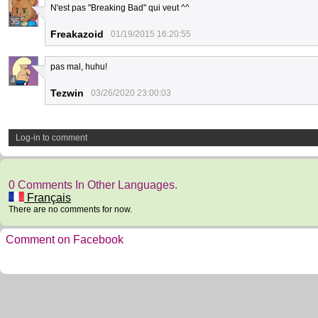
N'est pas "Breaking Bad" qui veut ^^
35
Freakazoid
01/19/2015 16:20:55
pas mal, huhu!
4
Tezwin
03/26/2020 23:00:03
Log-in to comment
0 Comments In Other Languages.
Français
There are no comments for now.
Comment on Facebook