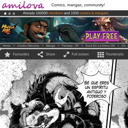
Comics, mangas, community!
Already 100000
members
and 1000
comics & mangas!
.
Amilova
Kickstarter is now LIVE
!.
Premium membership from
3.95 euros
per month !
Get membership
Home
>
Comics Directory
>
Manga
>
Fantasy - SF
>
Ecos En La Arena OS
>
Ch. 
Favourites
Share
Full screen
Thumbnails