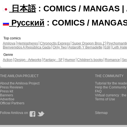
日本語
: COMICS / MANGAS 
Русский
: COMICS / MANGA
Top comics
Amilova
Hemispheres
Chronoctis Express
Super Dragon Bros Z
Psychomant
Bienvenidos A República Gada
Only Two
Astaroth Y Bernadette
Edil
Leth Hat
Genre
Action
Design - Artworks
Fantasy - SF
Humor
Children's books
Romance
Se
THE AMILOVA PROJECT
THE COMMUNITY
About the Amilova Project
Tutorial for the reade
Press Reviews
Help the Community 
Press kit
FAQ
Banners
Virtual currency : th
Advertise
Terms of Use
Official Partners
Follow Amilova on
Sitemap