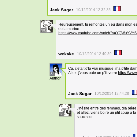
Jack Sugar
10/12/2014 12:32:35
Heureusement, tu remontes un eu dans mon estim
de la marine.
38
https://www.youtube.com/watch?v=YQWuYVYS
wekake
10/12/2014 12:40:39
Ca, c'était d'la vrai musique, ma p'tite dam
Allez, j'vous paie un p'tit verre
https://w
32
Author
Jack Sugar
10/12/2014 12:44:28
J'hésite entre des femmes, dla bièr
et allez, viens boire un ptit coup à l
38
saucisson...........