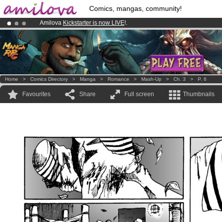
Comics, mangas, community!
Amilova
Kickstarter is now LIVE
!.
Already 134393
members
and 1208
comics & mangas!
.
Premium membership from
3.95 euros
per month !
Get membership
Home
>
Comics Directory
>
Manga
>
Romance
>
Mash-Up
>
Ch. 3
>
P. 6
Favourites
Share
Full screen
Thumbnails