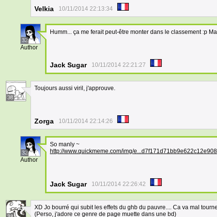
Velkia
10/11/2014 22:13:34
Humm... ça me ferait peut-être monter dans le classement :p 
32
Author
Jack Sugar
10/11/2014 22:21:27
Toujours aussi viril, j'approuve.
38
Zorga
10/11/2014 22:14:26
So manly ~
http://www.quickmeme.com/img/e...d7f171d71bb9e622c12e908
32
Author
Jack Sugar
10/11/2014 22:26:42
XD Jo bourré qui subit les effets du ghb du pauvre.... Ca va mal tourner,
(Perso, j'adore ce genre de page muette dans une bd)
38