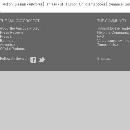
Action
Design - Artworks
Fantasy - SF
Humor
Children's books
Romance
Se
THE AMILOVA PROJECT
THE COMMUNITY
About the Amilova Project
Tutorial for the reade
Press Reviews
Help the Community 
Press kit
FAQ
Banners
Virtual currency : th
Advertise
Terms of Use
Official Partners
Follow Amilova on
Sitemap