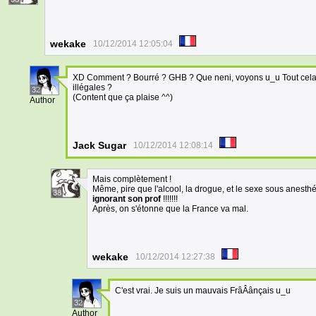
wekake
10/12/2014 12:05:04
XD Comment ? Bourré ? GHB ? Que neni, voyons u_u Tout cela es
illégales ?
32
(Content que ça plaise ^^)
Author
Jack Sugar
10/12/2014 12:08:14
Mais complètement !
Même, pire que l'alcool, la drogue, et le sexe sous anesth
38
ignorant son prof
!!!!!!!
Après, on s'étonne que la France va mal.
wekake
10/12/2014 12:27:38
C'est vrai. Je suis un mauvais FrâÂânçais u_u
32
Author