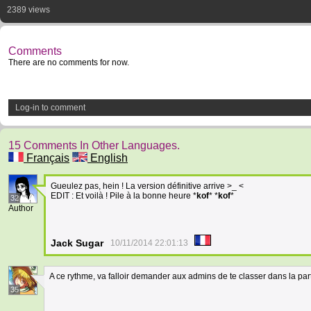
2389 views
Comments
There are no comments for now.
Log-in to comment
15 Comments In Other Languages.
Français
English
Gueulez pas, hein ! La version définitive arrive >_ <
EDIT : Et voilà ! Pile à la bonne heure *
kof
* *
kof
*
32
Author
Jack Sugar
10/11/2014 22:01:13
A ce rythme, va falloir demander aux admins de te classer dans la parti
35