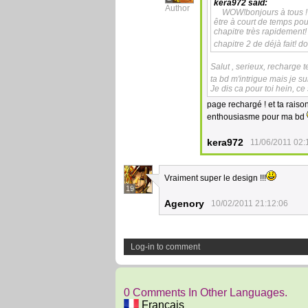
kera972
said:
Author
WOW!bonjours à tous ! j
être à court de temps pou
chapitre très rapidement! m
chapitre 2 de déjà fait! 
Salut , serieux, recharge 
ta bd m'intrigue mais je s
Je dis ca pour toi hein, c
page rechargé ! et ta rais
enthousiasme pour ma bd
kera972
11/06/2011 02:
Vraiment super le design !!!
19
Agenory
10/02/2011 21:12:06
Log-in to comment
0 Comments In Other Languages.
Français