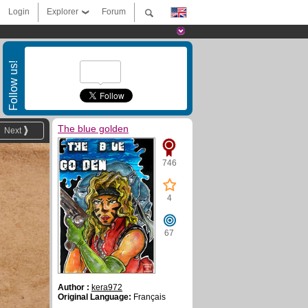
Login
Explorer
Forum
Follow us!
The blue golden
Next
746
4
67
Author :
kera972
Original Language:
Français