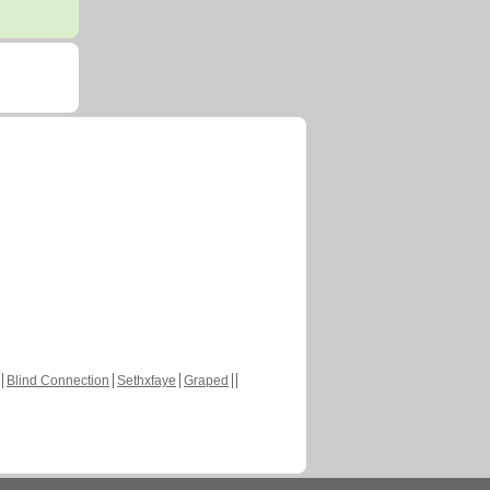
Blind Connection
Sethxfaye
Graped