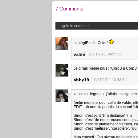
7 Comments
Log-in to comment
stratégiE et boOster*
28
valdé
10/01/2011 04:57:20
Je dirais même plus : "CorpS à CorpS"
31
abby19
10/01/2011 10:43:54
vous me dégoutez, j'allais les signaler
36
(enfin même si pour celle de valde, elle
EDIT : ah non, tu parlais du second "st
Sinon, c'est écrit "tir o distance" ? :s
Sinon, c'est "de nombreuse
s
connaiss
Sinon, c'est "le mani
e
ment d'arme
s
, c
Sinon, c'est "m
é
tisse", "caract
è
re", "qui
Mon conseil : Ton niveau de dessin est b