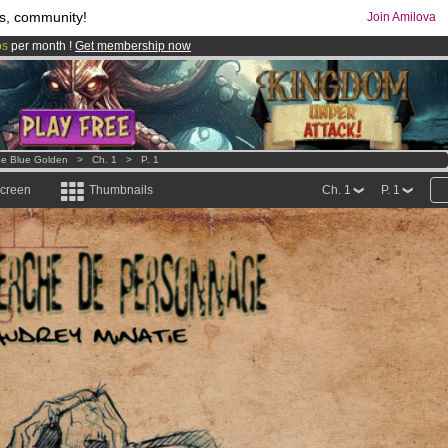
s, community!
Join Amilova
os
per month !
Get membership now
comics & mangas!
.
e Blue Golden
>
Ch. 1
>
P. 1
screen
Thumbnails
Ch. 1
P. 1