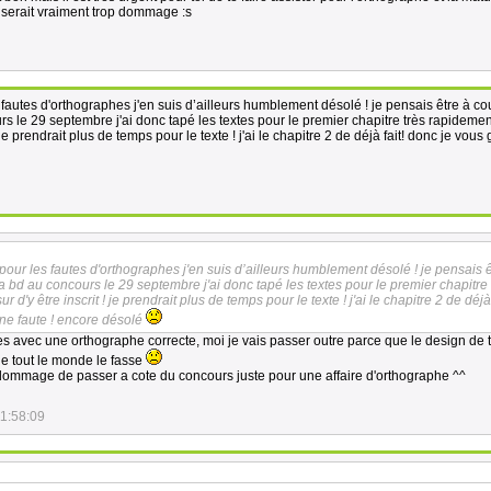
a serait vraiment trop dommage :s
 fautes d'orthographes j'en suis d’ailleurs humblement désolé ! je pensais être à co
 le 29 septembre j'ai donc tapé les textes pour le premier chapitre très rapidemen
 je prendrait plus de temps pour le texte ! j'ai le chapitre 2 de déjà fait! donc je vous
pour les fautes d'orthographes j'en suis d’ailleurs humblement désolé ! je pensais ê
 bd au concours le 29 septembre j'ai donc tapé les textes pour le premier chapitre 
 d'y être inscrit ! je prendrait plus de temps pour le texte ! j'ai le chapitre 2 de déjà 
ne faute ! encore désolé
ges avec une orthographe correcte, moi je vais passer outre parce que le design de 
ue tout le monde le fasse
it dommage de passer a cote du concours juste pour une affaire d'orthographe ^^
11:58:09