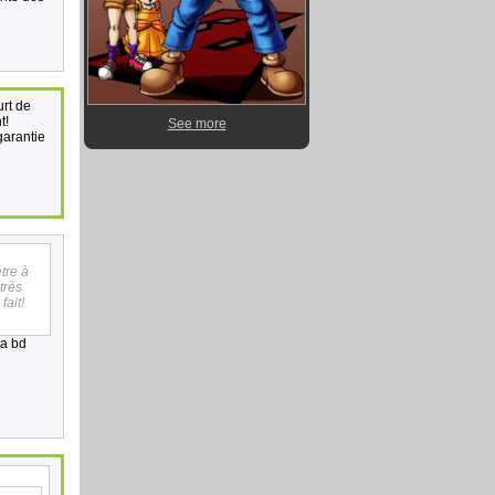
urt de
t!
See more
 garantie
tre à
très
fait!
ta bd