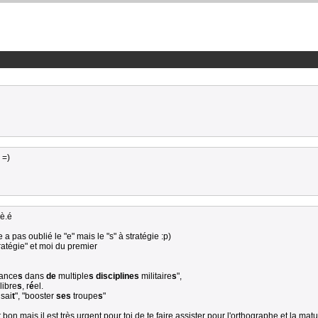
 =)
 è.é
 a pas oublié le "e" mais le "s" à stratégie :p)
ratégie" et moi du premier
ance
s
dans
de
multiple
s disciplines
militaire
s
",
alibre
s
, r
é
el.
 sai
t
", "booster
ses
troupe
s
"
on mais il est très urgent pour toi de te faire assister pour l'orthographe et la matu