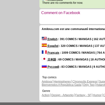
There are no comments for now.
Comment on Facebook
Amilova.com est une communauté internationale 
English
: 391 COMICS / MANGAS | 162 A
Español
: 320 COMICS / MANGAS | 137 A
Français
: 1009 COMICS / MANGAS | 764
日本語
: 69 COMICS / MANGAS | 18 AUTH
Русский
: 83 COMICS / MANGAS | 9 AUT
Top comics
Amilova
Hemispheres
Chronoctis Express
Supe
Bienvenidos A República Gada
Only Two
Astaro
Genre
Action
Design - Artworks
Fantasy - SF
Humor
C