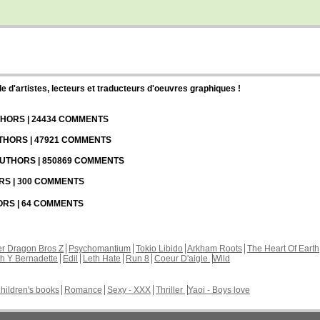
d'artistes, lecteurs et traducteurs d'oeuvres graphiques !
UTHORS | 24434 COMMENTS
UTHORS | 47921 COMMENTS
 AUTHORS | 850869 COMMENTS
ORS | 300 COMMENTS
HORS | 64 COMMENTS
r Dragon Bros Z
Psychomantium
Tokio Libido
Arkham Roots
The Heart Of Earth
th Y Bernadette
Edil
Leth Hate
Run 8
Coeur D'aigle
Wild
hildren's books
Romance
Sexy - XXX
Thriller
Yaoi - Boys love