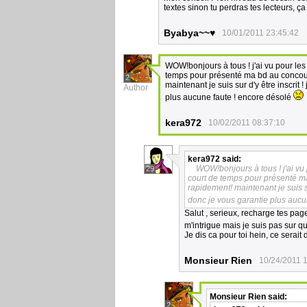
textes sinon tu perdras tes lecteurs, ç
Byabya~~♥
10/01/2011 23:45:42
WOW!bonjours à tous ! j'ai vu pour les
temps pour présenté ma bd au concours
2
maintenant je suis sur d'y être inscrit !
Author
plus aucune faute ! encore désolé
kera972
10/02/2011 08:37:10
kera972
said:
WOW!bonjours à tous ! j'ai vu 
29
court de temps pour présenté ma
rapidement! maintenant je suis sur
donc je vous garantie plus aucu
Salut , serieux, recharge tes pa
m'intrigue mais je suis pas sur q
Je dis ca pour toi hein, ce sera
Monsieur Rien
10/24/2011 
Monsieur Rien
said:
2