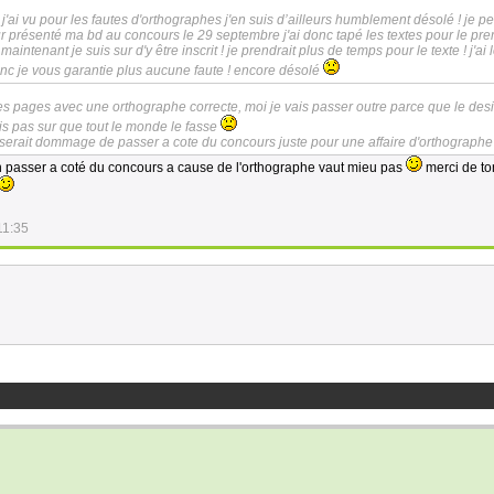
'ai vu pour les fautes d'orthographes j'en suis d’ailleurs humblement désolé ! je p
r présenté ma bd au concours le 29 septembre j'ai donc tapé les textes pour le pre
aintenant je suis sur d'y être inscrit ! je prendrait plus de temps pour le texte ! j'ai 
donc je vous garantie plus aucune faute ! encore désolé
tes pages avec une orthographe correcte, moi je vais passer outre parce que le des
uis pas sur que tout le monde le fasse
e serait dommage de passer a cote du concours juste pour une affaire d'orthographe
on passer a coté du concours a cause de l'orthographe vaut mieu pas
merci de to
11:35