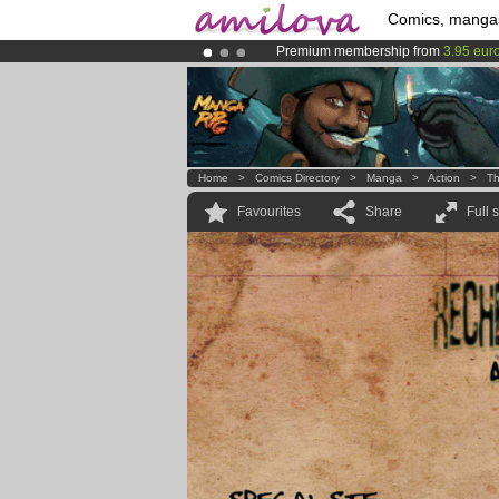
Comics, manga
Premium membership from
3.95 eur
Amilova
Kickstarter is now LIVE
!.
Already 100000
members
and 1000
Home
>
Comics Directory
>
Manga
>
Action
>
Th
Favourites
Share
Full 