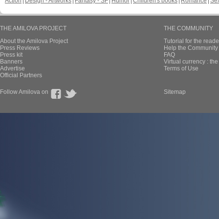
Action
Design - Artworks
Fantasy - SF
Humor
Children's books
Romance
Se
THE AMILOVA PROJECT
THE COMMUNITY
About the Amilova Project
Tutorial for the reade
Press Reviews
Help the Community 
Press kit
FAQ
Banners
Virtual currency : th
Advertise
Terms of Use
Official Partners
Follow Amilova on
Sitemap