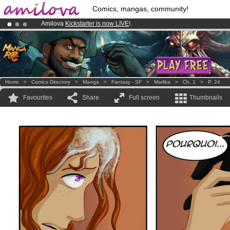
Comics, mangas, community!
Amilova
Kickstarter is now LIVE
!.
Already 134393
members
and 1208
comics & mangas!
.
Premium membership from
3.95 euros
per month !
Get membership
Home
>
Comics Directory
>
Manga
>
Fantasy - SF
>
Marlika
>
Ch. 1
>
P. 24
Favourites
Share
Full screen
Thumbnails