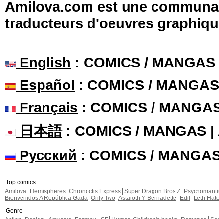
Amilova.com est une communauté
traducteurs d'oeuvres graphiqu
English
: COMICS / MANGAS
Español
: COMICS / MANGAS
Français
: COMICS / MANGA
日本語
: COMICS / MANGAS 
Русский
: COMICS / MANGA
Top comics
Amilova
Hemispheres
Chronoctis Express
Super Dragon Bros Z
Psychomant
Bienvenidos A República Gada
Only Two
Astaroth Y Bernadette
Edil
Leth Hat
Genre