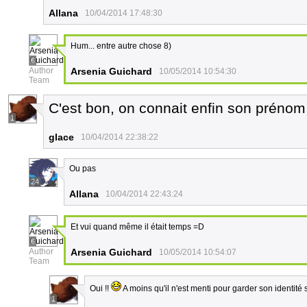
Allana
10/04/2014 17:48:30
Hum... entre autre chose 8)
6
Author
Arsenia Guichard
10/05/2014 10:54:30
Team
C'est bon, on connait enfin son prénom
1
glace
10/04/2014 22:38:22
Ou pas
24
Allana
10/04/2014 22:43:24
Et vui quand même il était temps =D
6
Author
Arsenia Guichard
10/05/2014 10:54:07
Team
Oui !!
A moins qu'il n'est menti pour garder son identité 
1