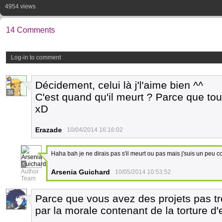
4954 views
14 Comments
Log-in to comment
Décidement, celui là j'l'aime bien ^^
36
C'est quand qu'il meurt ? Parce que to
xD
Erazade
10/04/2014 16:16:02
Haha bah je ne dirais pas s'il meurt ou pas mais j'suis un peu 
6
Author
Arsenia Guichard
10/05/2014 10:53:52
Team
Parce que vous avez des projets pas tr
24
par la morale contenant de la torture d'