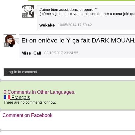
J'aime bien aussi, donc je repère ^^
(même si je ne peux vraiment m'en donner à coeur joie que
38
wekake
10/05/2014 17:50:42
Et on enlève le Y ça fait DARK MOU
32
Miss_Call
02/10/2017 23:24:55
Log-in to comment
0 Comments In Other Languages.
Français
There are no comments for now.
Comment on Facebook