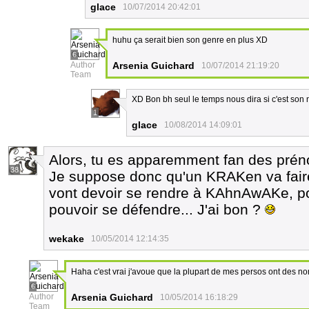
glace
10/07/2014 20:42:01
huhu ça serait bien son genre en plus XD
6
Author
Arsenia Guichard
10/07/2014 21:19:20
Team
XD Bon bh seul le temps nous dira si c'est son 
1
glace
10/08/2014 14:09:01
Alors, tu es apparemment fan des prén
38
Je suppose donc qu'un KRAKen va faire
vont devoir se rendre à KAhnAwAKe, po
pouvoir se défendre... J'ai bon ?
wekake
10/05/2014 12:14:35
Haha c'est vrai j'avoue que la plupart de mes persos ont des n
6
Author
Arsenia Guichard
10/05/2014 16:18:29
Team