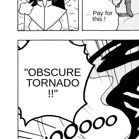
... Pay for
this !
"OBSCURE
TORNADO
!!"