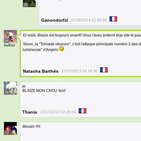
39
Ganondorfzl
01/28/2014 21:48:30
Et voilà, Blaize est toujours vivant!! Vous l'avez enterré trop vite le p
24
Sinon, la "Tornade obscure", c'est l'attaque principale numéro 2 de
Author
lumineuse" d'Angelo
Natacha Barthès
12/17/2013 14:18:36
je
BLAIZE MON CHOU /sort
20
Thania
12/17/2013 14:26:54
Wouah !!!!!
37