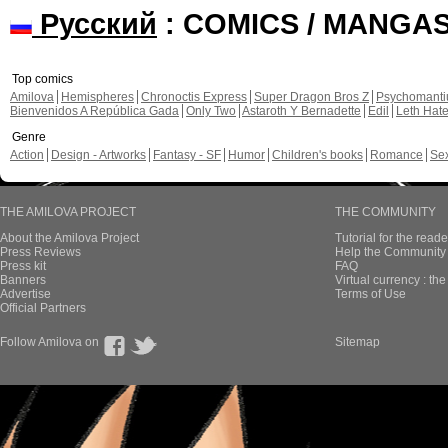
Русский
: COMICS / MANGA
Top comics
Amilova
Hemispheres
Chronoctis Express
Super Dragon Bros Z
Psychomant
Bienvenidos A República Gada
Only Two
Astaroth Y Bernadette
Edil
Leth Hat
Genre
Action
Design - Artworks
Fantasy - SF
Humor
Children's books
Romance
Se
THE AMILOVA PROJECT
THE COMMUNITY
About the Amilova Project
Tutorial for the reade
Press Reviews
Help the Community 
Press kit
FAQ
Banners
Virtual currency : th
Advertise
Terms of Use
Official Partners
Follow Amilova on
Sitemap