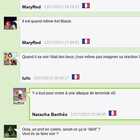
MaryRed
12/17/2013 14:29:21
Il est quand même fort Blaize
37
MaryRed
12/17/2013 17:34:01
Quand il va voir l'état des lieux, j'ose même pas imaginer sa réaction
29
lufo
12/17/2013 18:30:17
Y a tout pour croire à une attaque de terroriste xD
24
Author
Natacha Barthès
12/17/2013 20:48:35
Oula, un prof en colère, serait-ce ça le "délit" ?
Vont-ils se faire voir ?
39