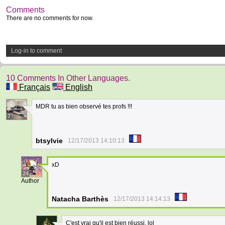
Comments
There are no comments for now.
Log-in to comment
10 Comments In Other Languages.
Français
English
MDR tu as bien observé tes profs !!!
7
btsylvie
12/17/2013 14:10:13
xD
24
Author
Natacha Barthès
12/17/2013 14:14:13
C'est vrai qu'il est bien réussi. lol