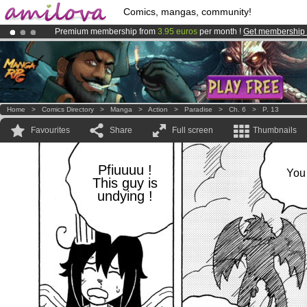
Comics, mangas, community!
Premium membership from
3.95 euros
per month !
Get membership
Already 134393
members
and 1208
comics & mangas!
.
Amilova
Kickstarter is now LIVE
!.
Home
>
Comics Directory
>
Manga
>
Action
>
Paradise
>
Ch. 6
>
P. 13
Favourites
Share
Full screen
Thumbnails
Pfiuuuu !
You 
This guy is
undying !