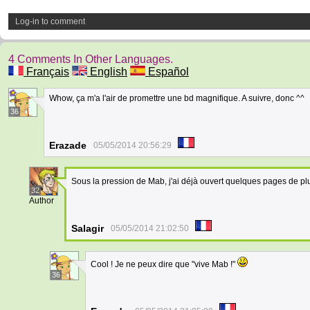
Log-in to comment
4 Comments In Other Languages.
Français
English
Español
Whow, ça m'a l'air de promettre une bd magnifique. A suivre, donc ^^
36
Erazade
05/05/2014 20:56:29
Sous la pression de Mab, j'ai déjà ouvert quelques pages de p
32
Author
Salagir
05/05/2014 21:02:50
Cool ! Je ne peux dire que "vive Mab !"
36