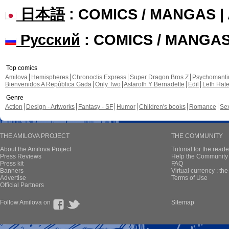
日本語
: COMICS / MANGAS 
Русский
: COMICS / MANGA
Top comics
Amilova
Hemispheres
Chronoctis Express
Super Dragon Bros Z
Psychomant
Bienvenidos A República Gada
Only Two
Astaroth Y Bernadette
Edil
Leth Hat
Genre
Action
Design - Artworks
Fantasy - SF
Humor
Children's books
Romance
Se
THE AMILOVA PROJECT
THE COMMUNITY
About the Amilova Project
Tutorial for the reade
Press Reviews
Help the Community 
Press kit
FAQ
Banners
Virtual currency : th
Advertise
Terms of Use
Official Partners
Follow Amilova on
Sitemap