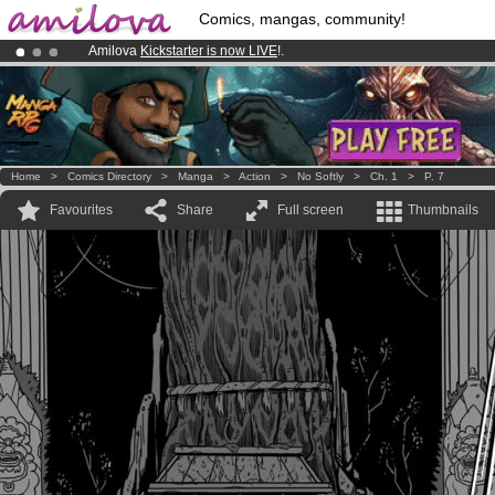
Comics, mangas, community!
Amilova
Kickstarter is now LIVE
!.
Already 100000
members
and 1000
comics & mangas!
.
Premium membership from
3.95 euros
per month !
Get membership
Home
>
Comics Directory
>
Manga
>
Action
>
No Softly
>
Ch. 1
>
P. 7
Favourites
Share
Full screen
Thumbnails