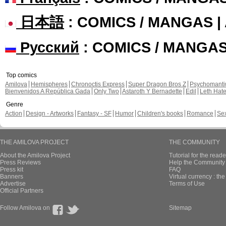
日本語
: COMICS / MANGAS 
Русский
: COMICS / MANGA
Top comics
Amilova
Hemispheres
Chronoctis Express
Super Dragon Bros Z
Psychomant
Bienvenidos A República Gada
Only Two
Astaroth Y Bernadette
Edil
Leth Hat
Genre
Action
Design - Artworks
Fantasy - SF
Humor
Children's books
Romance
Se
THE AMILOVA PROJECT
THE COMMUNITY
About the Amilova Project
Tutorial for the reade
Press Reviews
Help the Community 
Press kit
FAQ
Banners
Virtual currency : th
Advertise
Terms of Use
Official Partners
Follow Amilova on
Sitemap