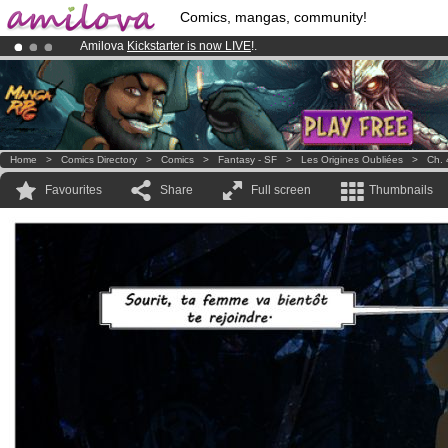
Comics, mangas, community!
Amilova
Kickstarter is now LIVE
!.
Premium membership from
3.95 euros
per month !
Get membership
Already 100000
members
and 1000
comics & mangas!
.
Home
>
Comics Directory
>
Comics
>
Fantasy - SF
>
Les Origines Oubliées
>
Ch. 
Favourites
Share
Full screen
Thumbnails