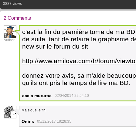
3887 views
2 Comments
c'est la fin du première tome de ma BD
1
de suite. tant de refaire le graphisme d
Author
new sur le forum du sit
http://www.amilova.com/fr/forum/viewt
donnez votre avis, sa m'aide beaucoup
qu'ils ont pris le temps de lire ma BD.
acala mururoa
02/04/2014 22:54:10
Mais quelle fin...
14
Oniris
05/12/2017 18:28:35