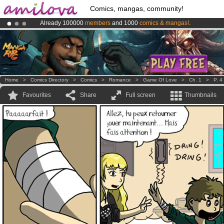
Comics, mangas, community!
Already 100000
members
and 1000
comics & mangas!
.
Amilova
Kickstarter is now LIVE
!.
Premium membership from
3.95 euros
per month !
Get membership
Home
>
Comics Directory
>
Comics
>
Romance
>
Game Of Love
>
Ch. 1
>
P. 4
Favourites
Share
Full screen
Thumbnails