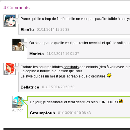
4 Comments
Parce qu'elle a trop de fierté et elle ne veut pas paraître faible à ses y
26
Elen'lu
01/11/2014 12:29:38
Ou sinon parce quelle veut pas rester avec lui et qu'elle sait pa
3
Marieta
11/02/2014 16:01:37
J'adore les sourires idiotes
constants
des enfants (rien à voir avec la 
La copine a trouvé la question qu'il faut.
33
Le style du dessin m'est plus agréable que d'ordinaire.
Bellatrice
01/11/2014 20:50:50
Un jour, je dessinerai et ferai des trucs bien ! UN JOUR !
13
Author
Groumpfouh
01/13/2014 10:06:43