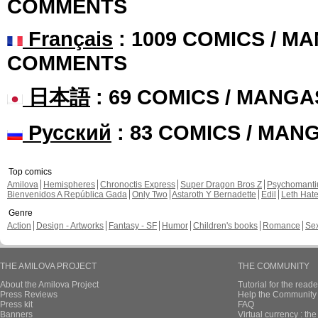
COMMENTS
Français
: 1009 COMICS / MA
COMMENTS
日本語
: 69 COMICS / MANGA
Русский
: 83 COMICS / MAN
Top comics
Amilova
Hemispheres
Chronoctis Express
Super Dragon Bros Z
Psychomant
Bienvenidos A República Gada
Only Two
Astaroth Y Bernadette
Edil
Leth Hat
Genre
Action
Design - Artworks
Fantasy - SF
Humor
Children's books
Romance
Se
THE AMILOVA PROJECT
THE COMMUNITY
About the Amilova Project
Tutorial for the reade
Press Reviews
Help the Community 
Press kit
FAQ
Banners
Virtual currency : th