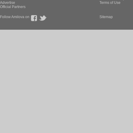
Advertise
Terms of Use
Official Partners
Follow Amilova on
Sitemap