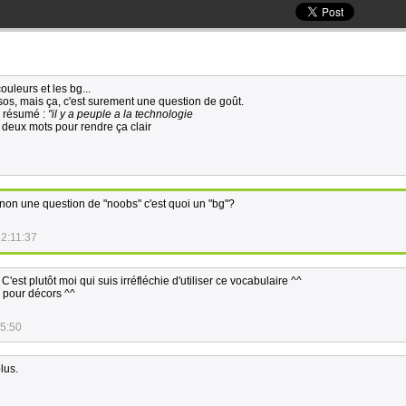
ouleurs et les bg...
os, mais ça, c'est surement une question de goût.
n résumé :
"il y a peuple a la technologie
 deux mots pour rendre ça clair
 sinon une question de "noobs" c'est quoi un "bg"?
22:11:37
'est plutôt moi qui suis irréfléchie d'utiliser ce vocabulaire ^^
pour décors ^^
15:50
lus.