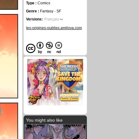
Type :
Comics
Genre :
Fantasy - SF
Versions:
Français
les-origines-oublies.amilova.com
by
nc
nd
You might also like