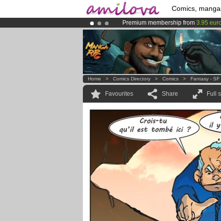
Comics, manga
Premium membership from
3.95 eur
Already 100000
members
and 1000
Amilova
Kickstarter is now LIVE
!.
Home
>
Comics Directory
>
Comics
>
Fantasy - SF
Favourites
Share
Full 