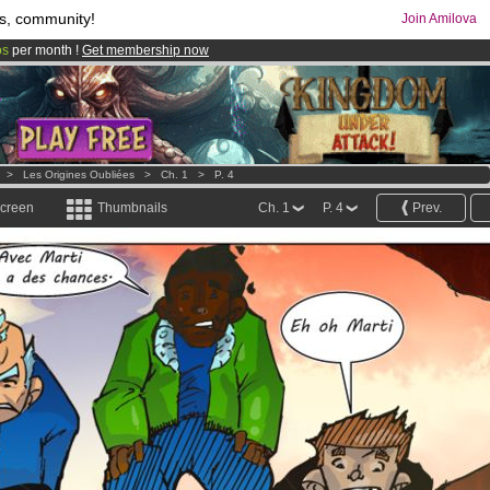
s, community!
Join Amilova
os
per month !
Get membership now
comics & mangas!
.
>
Les Origines Oubliées
>
Ch. 1
>
P. 4
screen
Thumbnails
Ch. 1
P. 4
Prev.