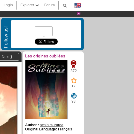
Login
Explorer
Forum
Follow us!
Les origines oubliées
Next
372
17
93
Author :
acala mururoa
Original Language:
Français