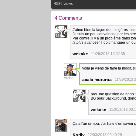
4589 views
4 Comments
J'aime bien la façon dont tu gères les c
Je suis un peu convaincue par les pers
38
Par contre, il y a un problème dans to
la plus avancée"
Il doit manquer un ou
wekake
11/29/2013 15:52:35
voila je viens de faire la modif,
1
Author
acala mururoa
11/29/2013 
pas une question de noob : C
BG pour BackGround, donc 
38
wekake
11/30/2013 00:
Ça à l'air sympa. J'ai hâte d'en savoir p
26
Korijy
12/03/2013 09:49:29