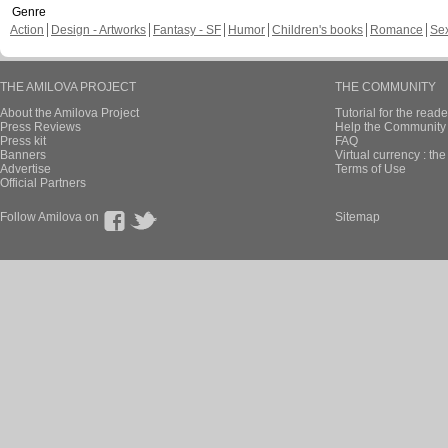
Genre
Action
Design - Artworks
Fantasy - SF
Humor
Children's books
Romance
Se
THE AMILOVA PROJECT
THE COMMUNITY
About the Amilova Project
Tutorial for the reade
Press Reviews
Help the Community 
Press kit
FAQ
Banners
Virtual currency : th
Advertise
Terms of Use
Official Partners
Follow Amilova on
Sitemap