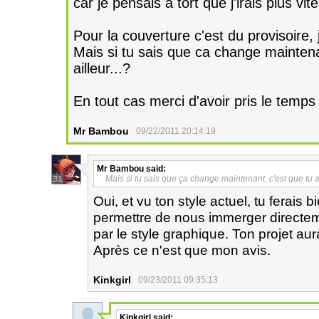
car je pensais à tort que j'irais plus vit
Pour la couverture c'est du provisoire,
Mais si tu sais que ca change maintenan
ailleur...?
En tout cas merci d'avoir pris le temps
Mr Bambou
09/22/2011 20:14:19
Mr Bambou
said:
Mais si tu sais que ça change maintenant, c'est que tu as 
31
Oui, et vu ton style actuel, tu ferais
permettre de nous immerger directeme
par le style graphique. Ton projet au
Après ce n'est que mon avis.
Kinkgirl
09/23/2011 09:35:13
Kinkgirl
said: