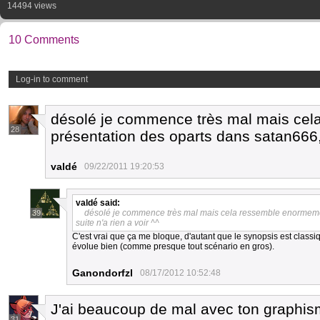
14494 views
10 Comments
Log-in to comment
désolé je commence très mal mais cel
28
présentation des oparts dans satan666, 
valdé
09/22/2011 19:20:53
valdé
said:
désolé je commence très mal mais cela ressemble enormemen
39
suite n'a rien a voir ^^
C'est vrai que ça me bloque, d'autant que le synopsis est classi
évolue bien (comme presque tout scénario en gros).
Ganondorfzl
08/17/2012 10:52:48
J'ai beaucoup de mal avec ton graphis
31