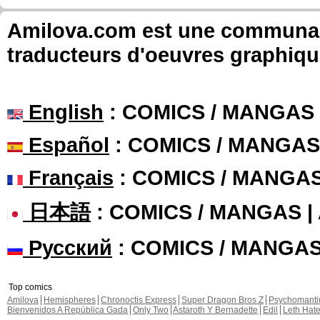
Amilova.com est une communauté
traducteurs d'oeuvres graphiqu
English
: COMICS / MANGAS
Español
: COMICS / MANGAS
Français
: COMICS / MANGA
日本語
: COMICS / MANGAS 
Русский
: COMICS / MANGA
Top comics
Amilova
Hemispheres
Chronoctis Express
Super Dragon Bros Z
Psychomant
Bienvenidos A República Gada
Only Two
Astaroth Y Bernadette
Edil
Leth Hat