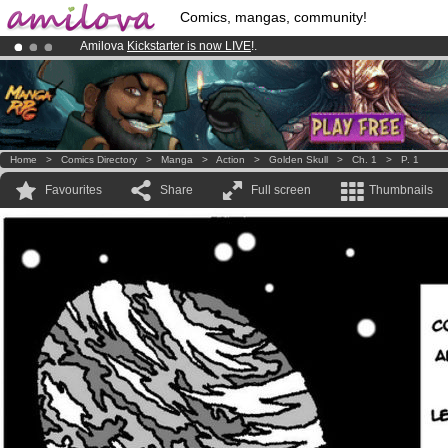
Comics, mangas, community!
Amilova
Kickstarter is now LIVE
!.
Already 100000
members
and 1000
comics & mangas!
.
Premium membership from
3.95 euros
per month !
Get membership
Home
>
Comics Directory
>
Manga
>
Action
>
Golden Skull
>
Ch. 1
>
P. 1
Favourites
Share
Full screen
Thumbnails