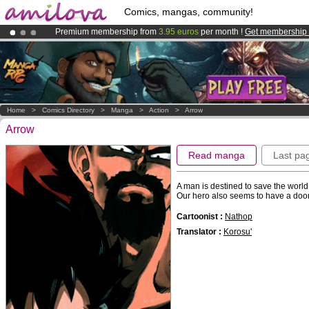
Comics, mangas, community!
Premium membership from
3.95 euros
per month !
Get membership
Already 134393
members
and 1208
comics & mangas!
.
Amilova
Kickstarter is now LIVE
!.
Home
>
Comics Directory
>
Manga
>
Action
>
Arrow
Arrow
Read manga
Last pa
A man is destined to save the world
Our hero also seems to have a doo
Cartoonist :
Nathop
Translator :
Korosu'