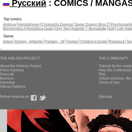
Русский
: COMICS / MANGA
Top comics
Amilova
Hemispheres
Chronoctis Express
Super Dragon Bros Z
Psychomant
Bienvenidos A República Gada
Only Two
Astaroth Y Bernadette
Edil
Leth Hat
Genre
Action
Design - Artworks
Fantasy - SF
Humor
Children's books
Romance
Se
THE AMILOVA PROJECT
THE COMMUNITY
About the Amilova Project
Tutorial for the reade
Press Reviews
Help the Community 
Press kit
FAQ
Banners
Virtual currency : th
Advertise
Terms of Use
Official Partners
Follow Amilova on
Sitemap