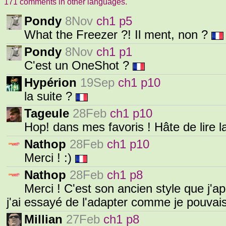
171 comments in other languages.
Pondy
8Nov
ch1 p5
What the Freezer ?! Il ment, non ?
Pondy
8Nov
ch1 p1
C'est un OneShot ?
Hypérion
19Sep
ch1 p10
la suite ?
Tageule
28Feb
ch1 p10
Hop! dans mes favoris ! Hâte de lire la
Nathop
28Feb
ch1 p10
Merci ! :)
Nathop
28Feb
ch1 p8
Merci ! C'est son ancien style que j'ap
j'ai essayé de l'adapter comme je pouva
Millian
27Feb
ch1 p8