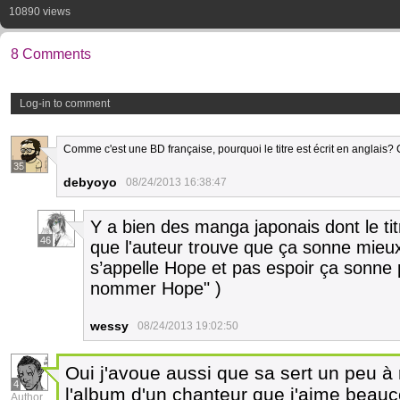
10890 views
8 Comments
Log-in to comment
Comme c'est une BD française, pourquoi le titre est écrit en anglais? C
35
debyoyo
08/24/2013 16:38:47
Y a bien des manga japonais dont le tit
46
que l'auteur trouve que ça sonne mieux
s’appelle Hope et pas espoir ça sonne 
nommer Hope" )
wessy
08/24/2013 19:02:50
Oui j'avoue aussi que sa sert un peu à r
4
l'album d'un chanteur que j'aime beau
Author