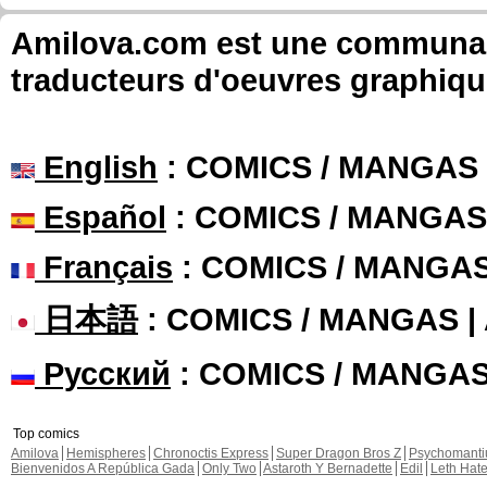
Amilova.com est une communauté
traducteurs d'oeuvres graphiqu
English
: COMICS / MANGAS
Español
: COMICS / MANGAS
Français
: COMICS / MANGA
日本語
: COMICS / MANGAS 
Русский
: COMICS / MANGA
Top comics
Amilova
Hemispheres
Chronoctis Express
Super Dragon Bros Z
Psychomant
Bienvenidos A República Gada
Only Two
Astaroth Y Bernadette
Edil
Leth Hat