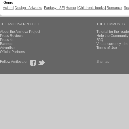
Genre
Action
Design - Artworks
Fantasy - SF
Humor
Children's books
Romance
Se
THE AMILOVA PROJECT
THE COMMUNITY
About the Amilova Project
Tutorial for the reade
Press Reviews
Help the Community 
Press kit
FAQ
Banners
Virtual currency : th
Advertise
Terms of Use
Official Partners
Follow Amilova on
Sitemap