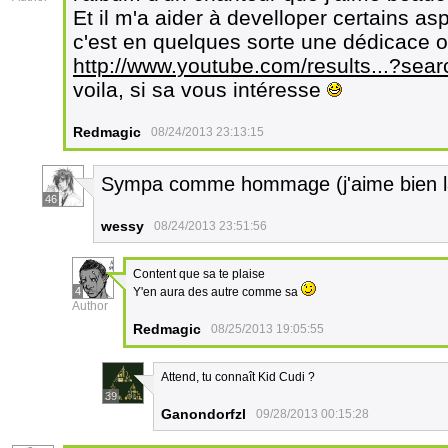
Et il m'a aider à develloper certains a
c'est en quelques sorte une dédicace 
http://www.youtube.com/results...?se
voila, si sa vous intéresse
Redmagic
08/24/2013 23:13:15
Sympa comme hommage (j'aime bien l
46
wessy
08/24/2013 23:51:56
Content que sa te plaise
4
Y'en aura des autre comme sa
Author
Redmagic
08/25/2013 19:05:55
Attend, tu connaît Kid Cudi ?
39
Ganondorfzl
09/28/2013 00:15:28