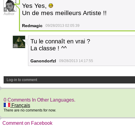
Yes Yes,
4
Un de mes meilleurs Artiste !!
Author
Redmagic
09/28/2013 02:05:39
Tu le connaît en vrai ?
39
La classe ! ^^
Ganondorfzl
09/28/2013 14:17:55
Log-in to comment
0 Comments In Other Languages.
Français
There are no comments for now.
Comment on Facebook