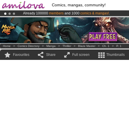
Comics, mangas, community!
Already 100000
members
and 1000
comics & mangas!
.
Premium membership from
3.95 euros
per month !
Get membership
Amilova
Kickstarter is now LIVE
!.
Home
>
Comics Directory
>
Manga
>
Thriller
>
Blaze Master
>
Ch. 1
>
P. 1
Favourites
Share
Full screen
Thumbnails