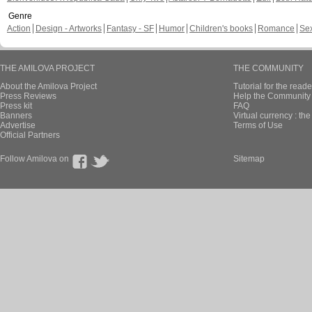
Genre
Action
Design - Artworks
Fantasy - SF
Humor
Children's books
Romance
Se
THE AMILOVA PROJECT
THE COMMUNITY
About the Amilova Project
Tutorial for the reade
Press Reviews
Help the Community 
Press kit
FAQ
Banners
Virtual currency : th
Advertise
Terms of Use
Official Partners
Follow Amilova on
Sitemap