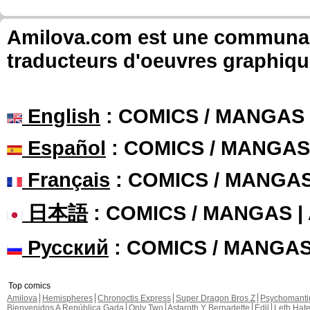
Amilova.com est une communauté
traducteurs d'oeuvres graphiqu
English
: COMICS / MANGAS
Español
: COMICS / MANGAS
Français
: COMICS / MANGA
日本語
: COMICS / MANGAS 
Русский
: COMICS / MANGA
Top comics
Amilova
Hemispheres
Chronoctis Express
Super Dragon Bros Z
Psychomant
Bienvenidos A República Gada
Only Two
Astaroth Y Bernadette
Edil
Leth Hat