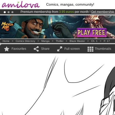
Comics, mangas, community!
Premium membership from
3.95 euros
per month !
Get membership
Amilova
Kickstarter is now LIVE
!.
Already 100000
members
and 1000
comics & mangas!
.
Home
>
Comics Directory
>
Manga
>
Thriller
>
Blaze Master
>
Ch. 1
>
P. 17
Favourites
Share
Full screen
Thumbnails