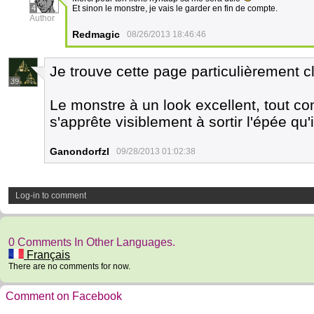
4
Et sinon le monstre, je vais le garder en fin de compte.
Author
Redmagic
08/26/2013 18:46:46
Je trouve cette page particulièrement c
39
Le monstre à un look excellent, tout 
s'apprête visiblement à sortir l'épée qu'
Ganondorfzl
09/28/2013 01:02:38
Log-in to comment
0 Comments In Other Languages.
Français
There are no comments for now.
Comment on Facebook