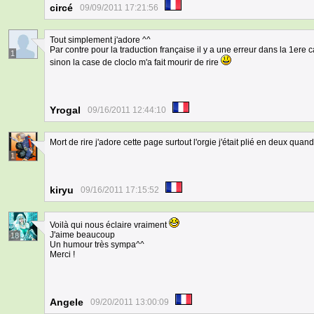
circé
09/09/2011 17:21:56
Tout simplement j'adore ^^
Par contre pour la traduction française il y a une erreur dans la 1ere
1
sinon la case de cloclo m'a fait mourir de rire
Yrogal
09/16/2011 12:44:10
Mort de rire j'adore cette page surtout l'orgie j'était plié en deux quand 
1
kiryu
09/16/2011 17:15:52
Voilà qui nous éclaire vraiment
J'aime beaucoup
18
Un humour très sympa^^
Merci !
Angele
09/20/2011 13:00:09