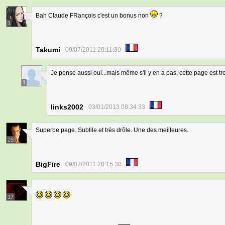
Bah Claude FRançois c'est un bonus non
?
1
Takumi
09/07/2011 20:11:30
Je pense aussi oui...mais même s'il y en a pas, cette page est trop
1
links2002
03/01/2013 08:34:33
Superbe page. Subtile et très drôle. Une des meilleures.
29
BigFire
09/07/2011 20:15:30
17