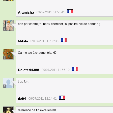
Aramisha
09/07/2011 01:53:41
bon par contre j'ai beau chercher j'ai pas trouvé de bonus :-(
1
Mikila
09/07/2011 11:03:35
Ça me tue à chaque fois. xD
6
Deleted4388
09/07/2011 11:56:10
trop fort
1
dz94
09/07/2011 12:14:41
référence de fin excellente!!