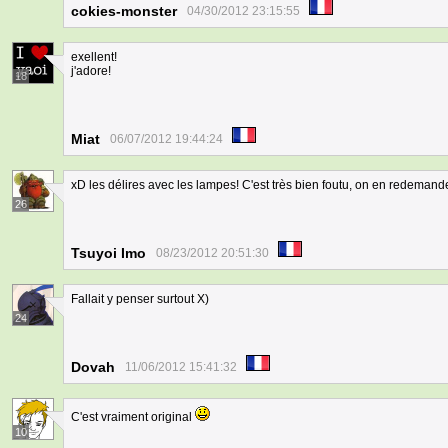
cokies-monster
04/30/2012 23:15:55
exellent!
j'adore!
18
Miat
06/07/2012 19:44:24
xD les délires avec les lampes! C'est très bien foutu, on en redemand
26
Tsuyoi Imo
08/23/2012 20:51:30
Fallait y penser surtout X)
24
Dovah
11/06/2012 15:41:32
C'est vraiment original
10