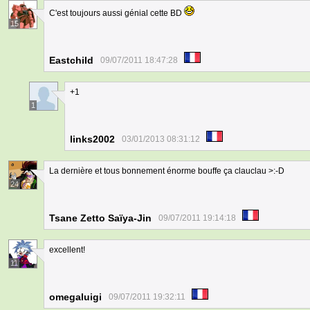
C'est toujours aussi génial cette BD
15
Eastchild
09/07/2011 18:47:28
+1
1
links2002
03/01/2013 08:31:12
La dernière et tous bonnement énorme bouffe ça clauclau >:-D
24
Tsane Zetto Saïya-Jin
09/07/2011 19:14:18
excellent!
11
omegaluigi
09/07/2011 19:32:11