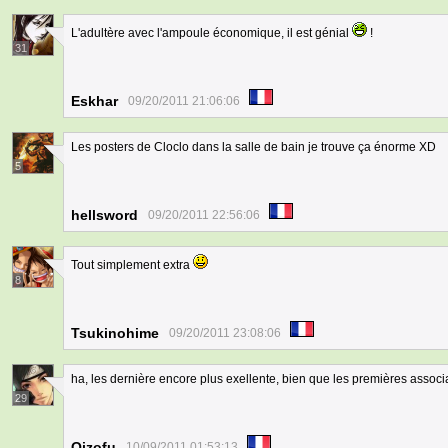
L'adultère avec l'ampoule économique, il est génial
!
31
Eskhar
09/20/2011 21:06:06
Les posters de Cloclo dans la salle de bain je trouve ça énorme XD
5
hellsword
09/20/2011 22:56:06
Tout simplement extra
8
Tsukinohime
09/20/2011 23:08:06
ha, les dernière encore plus exellente, bien que les premières associ
29
Oizofu
10/09/2011 01:53:13