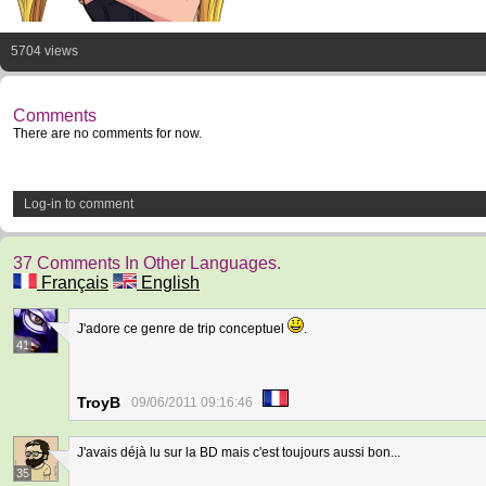
5704 views
Comments
There are no comments for now.
Log-in to comment
37 Comments In Other Languages.
Français
English
J'adore ce genre de trip conceptuel
.
41
TroyB
09/06/2011 09:16:46
J'avais déjà lu sur la BD mais c'est toujours aussi bon...
35