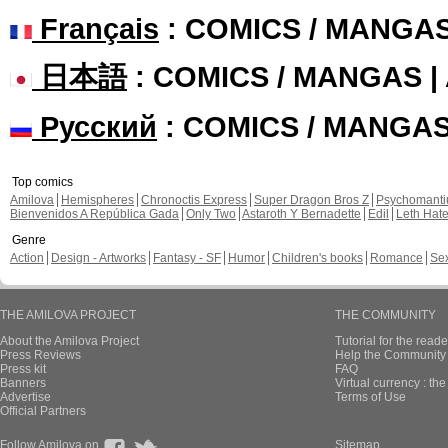
Français
: COMICS / MANGA
日本語
: COMICS / MANGAS 
Русский
: COMICS / MANGA
Top comics
Amilova
Hemispheres
Chronoctis Express
Super Dragon Bros Z
Psychomant
Bienvenidos A República Gada
Only Two
Astaroth Y Bernadette
Edil
Leth Hat
Genre
Action
Design - Artworks
Fantasy - SF
Humor
Children's books
Romance
Se
THE AMILOVA PROJECT
THE COMMUNITY
About the Amilova Project
Tutorial for the reade
Press Reviews
Help the Community 
Press kit
FAQ
Banners
Virtual currency : th
Advertise
Terms of Use
Official Partners
Follow Amilova on
Sitemap