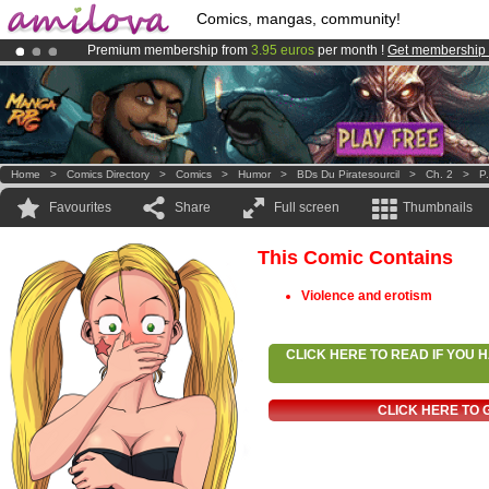
Comics, mangas, community!
Premium membership from
3.95 euros
per month !
Get membership
Already 100000
members
and 1000
comics & mangas!
.
Amilova
Kickstarter is now LIVE
!.
Home
>
Comics Directory
>
Comics
>
Humor
>
BDs Du Piratesourcil
>
Ch. 2
>
P.
Favourites
Share
Full screen
Thumbnails
This Comic Contains
Violence and erotism
CLICK HERE TO READ IF YOU
CLICK HERE TO