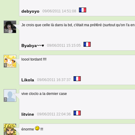
debyoyo
09/06/2011 14:51:08
Je crois que celle là dans la bd, c'était ma préféré (surtout qu'on l'a 
36
Byabya~~♥
09/06/2011 15:15:05
loool tordant !!!!
1
Likola
09/06/2011 16:37:37
vive cloclo a la dernier case
3
litvine
09/06/2011 22:04:36
énorme
!!!
1