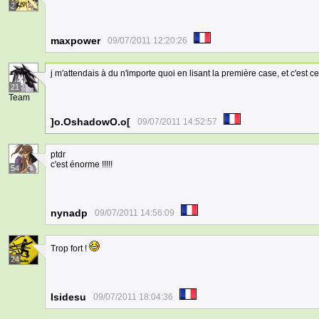
2
maxpower
09/07/2011 12:20:26
j m'attendais à du n'importe quoi en lisant la première case, et c'est ce
21
Team
]o.OshadowO.o[
09/07/2011 14:52:57
ptdr
c'est énorme !!!!!
54
nynadp
09/07/2011 14:56:09
Trop fort !
24
Isidesu
09/07/2011 18:04:36