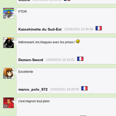
PTDR
4
Kaioshinette du Sud-Est
10/26/2011 23:45:59
Intéressant, les blagues avec les prises !
3
Demon-Sword
10/29/2011 20:42:01
Excellente
3
marco_polo_972
11/03/2011 18:28:55
c'est mignon tout plein
12