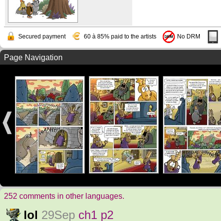
Secured payment
60 à 85% paid to the artists
No DRM
Page Navigation
252 comments in other languages.
Iol
29Sep
ch1 p2