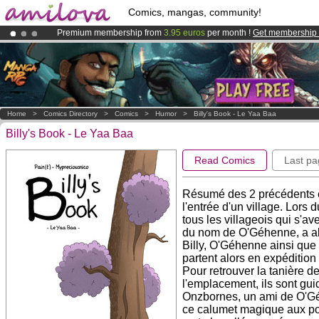
Comics, mangas, community!
Premium membership from
3.95 euros
per month !
Get membership
Amilova
Kickstarter is now LIVE
!.
Already 100000
members
and 1000
comics & mangas!
.
Home
>
Comics Directory
>
Comics
>
Humor
>
Billy's Book - Le Yaa Baa
Billy's Book - Le Yaa Baa
Read Comics
Last pa
Résumé des 2 précédents épi
l'entrée d'un village. Lors 
tous les villageois qui s'a
du nom de O'Géhenne, a alo
Billy, O'Géhenne ainsi que 
partent alors en expédition
Pour retrouver la tanière d
l'emplacement, ils sont gu
Onzbornes, un ami de O'Géh
ce calumet magique aux pou