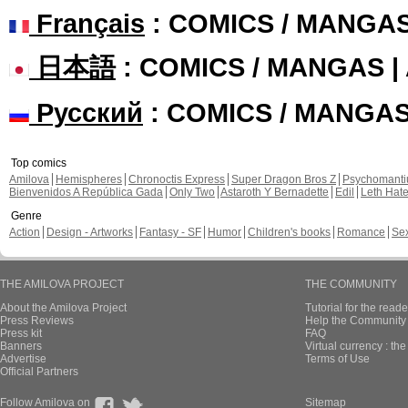
Français
: COMICS / MANGA
日本語
: COMICS / MANGAS 
Русский
: COMICS / MANGA
Top comics
Amilova
Hemispheres
Chronoctis Express
Super Dragon Bros Z
Psychomant
Bienvenidos A República Gada
Only Two
Astaroth Y Bernadette
Edil
Leth Hat
Genre
Action
Design - Artworks
Fantasy - SF
Humor
Children's books
Romance
Se
THE AMILOVA PROJECT
THE COMMUNITY
About the Amilova Project
Tutorial for the reade
Press Reviews
Help the Community 
Press kit
FAQ
Banners
Virtual currency : th
Advertise
Terms of Use
Official Partners
Follow Amilova on
Sitemap