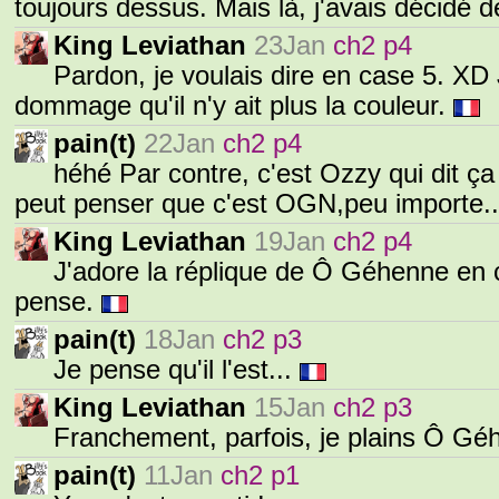
toujours dessus. Mais là, j'avais décidé 
King Leviathan
23Jan
ch2 p4
Pardon, je voulais dire en case 5. XD
dommage qu'il n'y ait plus la couleur.
pain(t)
22Jan
ch2 p4
héhé Par contre, c'est Ozzy qui dit ça p
peut penser que c'est OGN,peu importe...
King Leviathan
19Jan
ch2 p4
J'adore la réplique de Ô Géhenne en c
pense.
pain(t)
18Jan
ch2 p3
Je pense qu'il l'est...
King Leviathan
15Jan
ch2 p3
Franchement, parfois, je plains Ô G
pain(t)
11Jan
ch2 p1