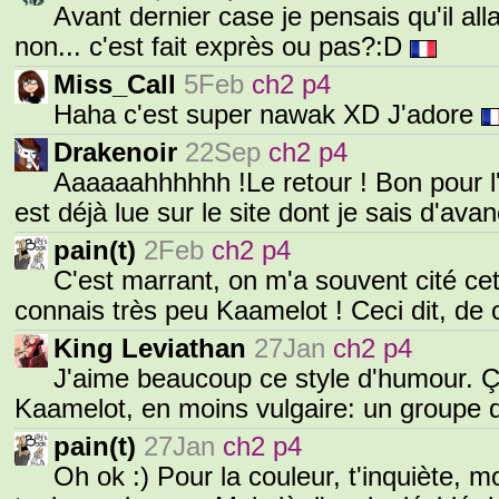
Avant dernier case je pensais qu'il alla
non... c'est fait exprès ou pas?:D
Miss_Call
5Feb
ch2 p4
Haha c'est super nawak XD J'adore
Drakenoir
22Sep
ch2 p4
Aaaaaahhhhhh !Le retour ! Bon pour l'i
est déjà lue sur le site dont je sais d'av
pain(t)
2Feb
ch2 p4
C'est marrant, on m'a souvent cité ce
connais très peu Kaamelot ! Ceci dit, de c
King Leviathan
27Jan
ch2 p4
J'aime beaucoup ce style d'humour. Ç
Kaamelot, en moins vulgaire: un groupe d'
pain(t)
27Jan
ch2 p4
Oh ok :) Pour la couleur, t'inquiète, 