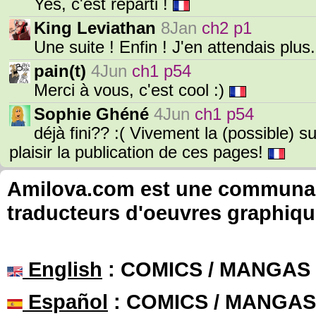
Yes, c'est reparti !
King Leviathan
8Jan
ch2 p1
Une suite ! Enfin ! J'en attendais plus
pain(t)
4Jun
ch1 p54
Merci à vous, c'est cool :)
Sophie Ghéné
4Jun
ch1 p54
déjà fini?? :( Vivement la (possible) 
plaisir la publication de ces pages!
Amilova.com est une communauté
traducteurs d'oeuvres graphiqu
English
: COMICS / MANGAS
Español
: COMICS / MANGAS