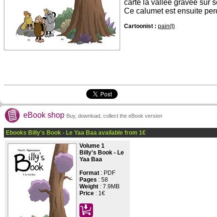
carte la vallée gravée sur s
Ce calumet est ensuite pe
Cartoonist :
pain(t)
eBook shop
Buy, download, collect the eBook version
Ebooks Billy's Book - Le Yaa Baa available from
1
€
Volume 1
Billy's Book - Le
Yaa Baa
Format
: PDF
Pages
:
58
Weight
: 7.9MB
Price
:
1€