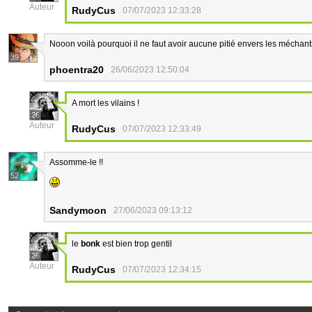
Auteur
RudyCus
07/07/2023 12:33:28
Nooon voilà pourquoi il ne faut avoir aucune pitié envers les méchant
39
phoentra20
26/06/2023 12:50:04
A mort les vilains !
26
Auteur
RudyCus
07/07/2023 12:33:49
Assomme-le !!
52
Sandymoon
27/06/2023 09:13:12
le
bonk
est bien trop gentil
26
Auteur
RudyCus
07/07/2023 12:34:15