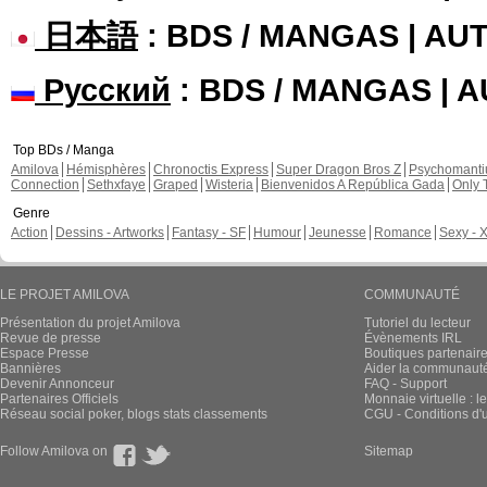
日本語
: BDS / MANGAS | A
Русский
: BDS / MANGAS | 
Top BDs / Manga
Amilova
Hémisphères
Chronoctis Express
Super Dragon Bros Z
Psychomant
Connection
Sethxfaye
Graped
Wisteria
Bienvenidos A República Gada
Only 
Genre
Action
Dessins - Artworks
Fantasy - SF
Humour
Jeunesse
Romance
Sexy - 
LE PROJET AMILOVA
COMMUNAUTÉ
Présentation du projet Amilova
Tutoriel du lecteur
Revue de presse
Évènements IRL
Espace Presse
Boutiques partenair
Bannières
Aider la communauté 
Devenir Annonceur
FAQ - Support
Partenaires Officiels
Monnaie virtuelle : l
Réseau social poker, blogs stats classements
CGU - Conditions d'ut
Follow Amilova on
Sitemap