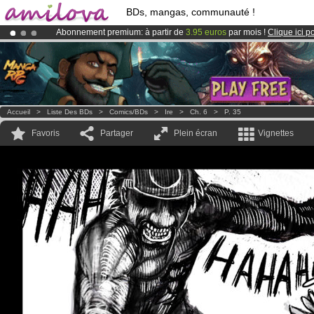
BDs, mangas, communauté !
Abonnement premium: à partir de
3.95 euros
par mois !
Clique ici p
Déjà 134393
membres
et 1208
BDs & Mangas
!
Le
Kickstarter Amilova est désormais lancé
!.
Accueil
>
Liste Des BDs
>
Comics/BDs
>
Ire
>
Ch. 6
>
P. 35
Favoris
Partager
Plein écran
Vignettes