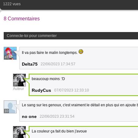
1222 vues
8 Commentaires
Connecte-toi pour commenter
Il va pas faire le malin longtemps.
47
Delta75
22/06/2023 17:34:57
beaucoup moins :'D
26
Auteur
RudyCus
07/07/2023 12:33:10
Le sang sur les genoux, c'est vraiment le détail en plus qui en ajoute
10
no one
22/06/2023 23:31:54
La couleur ça fait du bien j'avoue
26