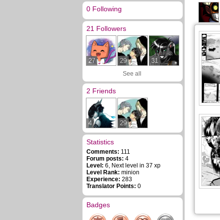
0 Following
21 Followers
27
29
31
See all
2 Friends
4
29
Statistics
Comments:
111
Forum posts:
4
Level:
6, Next level in 37 xp
Level Rank:
minion
Experience:
283
Translator Points:
0
Badges