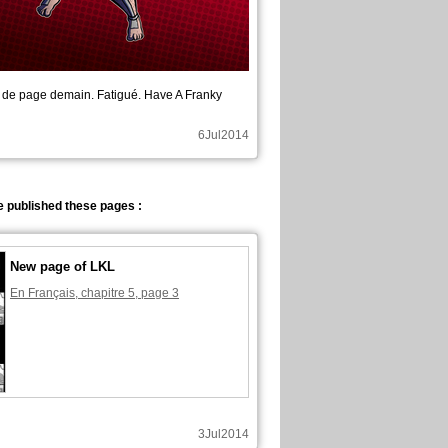
de page demain. Fatigué. Have A Franky
6Jul2014
 published these pages :
New page of LKL
En Français, chapitre 5, page 3
3Jul2014