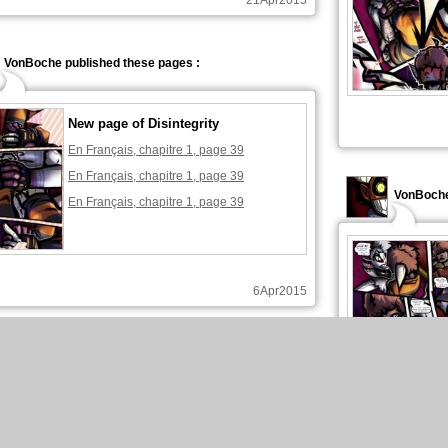
21Apr2015
VonBoche published these pages :
New page of Disintegrity
En Français, chapitre 1, page 39
En Français, chapitre 1, page 39
VonBoche
En Français, chapitre 1, page 39
6Apr2015
VonBoche published these pages :
New page of Disintegrity
En Français, chapitre 1, page 38