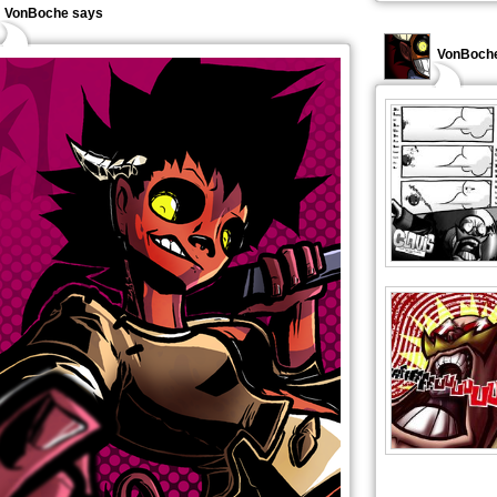
VonBoche says
VonBoche