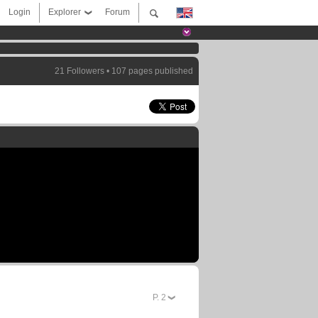
Login
Explorer
Forum
21 Followers • 107 pages published
P.
2