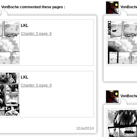
VonBoche commented these pages :
VonBoche
LKL
Chapter: 5 page: 8
LKL
Chapter: 5 page: 9
VonBoche
10Jul2014