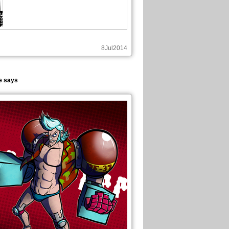
8Jul2014
e says