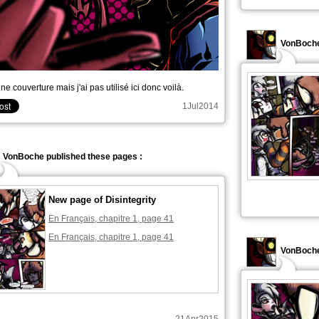
VonBoche
une couverture mais j'ai pas utilisé ici donc voilà.
1Jul2014
VonBoche published these pages :
New page of Disintegrity
En Français, chapitre 1, page 41
En Français, chapitre 1, page 41
VonBoche