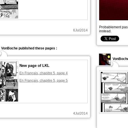
Probablement pas 
6Jul2014
instead.
VonBoche published these pages :
VonBoche
New page of LKL
En Français, chapitre 5, page 4
En Français, chapitre 5, page 5
4Jul2014