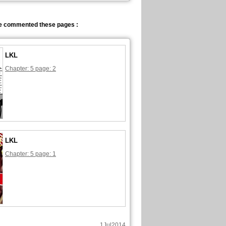
 commented these pages :
LKL
Chapter: 5 page: 2
LKL
Chapter: 5 page: 1
1Jul2014