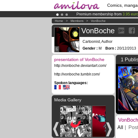
Comics, manga
Premium membership from
3.95 eur
Amilova
Kickstarter is now LIVE
!.
Home
>
Members
>
VonBoche
Already 100000
members
and 1000
VonBoche
Cartoonist, Author
Gender :
M
Born :
20/12/201
6
presentation of VonBoche
1 Publi
http://vonboche.deviantart.com/
http://vonboche.tumblr.com/
Spoken languages:
Media Gallery
VonBoche
All
Pos