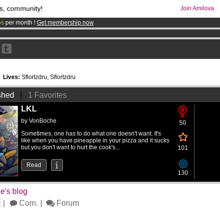
s, community!
Join Amilova
os
per month !
Get membership now
comics & mangas!
.
3
Lives:
Sflortzdru, Sflortzdru
shed
|
1 Favorites
LKL
by
VonBoche
50
Sometimes, one has to do what one doesn't want. It's
like when you have pineapple in your pizza and it sucks
but you don't want to hurt the cook's...
101
Read
130
's blog
t
Com.
Forum