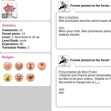
Franne posted on the forum :
29
Mes créations
Mes prochaine planche seront super a
Statistics
rien
Comments:
21
Merci pour l'info. Mes prochaines planc
Forum posts:
14
mettrais bientot.
Level:
2, Next level in 20 xp
Level Rank:
noob
Experience:
80
Translator Points:
2
Badges
Franne posted on the forum :
Présentation de Mon Projet
«Salut je suis Franne jeune dessinate
les Bds et les jeux vidéos. J'habite en F
découvert le manga très je
(...)
rien
rien