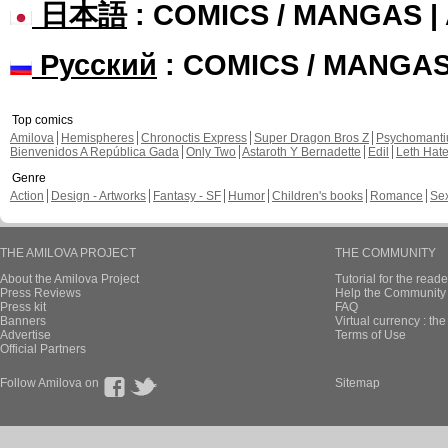
日本語
: COMICS / MANGAS 
Русский
: COMICS / MANGA
Top comics
Amilova
Hemispheres
Chronoctis Express
Super Dragon Bros Z
Psychomant
Bienvenidos A República Gada
Only Two
Astaroth Y Bernadette
Edil
Leth Hat
Genre
Action
Design - Artworks
Fantasy - SF
Humor
Children's books
Romance
Se
THE AMILOVA PROJECT
THE COMMUNITY
About the Amilova Project
Tutorial for the reade
Press Reviews
Help the Community 
Press kit
FAQ
Banners
Virtual currency : th
Advertise
Terms of Use
Official Partners
Follow Amilova on
Sitemap