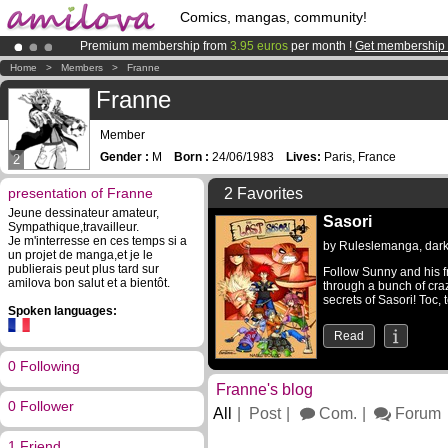
Comics, mangas, community!
Premium membership from
3.95 euros
per month !
Get membership
Amilova
Kickstarter is now LIVE
!.
Home
>
Members
>
Franne
Already 100000
members
and 1000
comics & mangas!
.
Franne
Member
Gender :
M
Born :
24/06/1983
Lives:
Paris, France
2
presentation of Franne
2 Favorites
Jeune dessinateur amateur,
Sasori
Sympathique,travailleur.
Je m'interresse en ces temps si a
by
Ruleslemanga
,
dar
un projet de manga,et je le
publierais peut plus tard sur
Follow Sunny and his f
amilova bon salut et a bientôt.
through a bunch of craz
secrets of Sasori! Toc, to
Spoken languages:
Read
0 Following
Franne's blog
0 Follower
All
Post
Com.
Forum
1 Friend