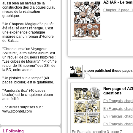
AZHAR - Le tem
aussi bien au niveau de la
construction des dialogues qu'au
Chapter: 3 page: 
niveau de la réalisation
graphique.
"Un Chapeau Magique" a plutôt
été réalisé dans l'énergie. C'est
une expérience graphique
inspirée par un roman d'Honoré
de Balzac.
"Chroniques d'un Voyageur
Solitaire", le troisième album, est
un recueil de plusieurs histoires :
"Les cubes de Moriarty", "Pilo", "le
retour de l'Empereur" des 23h de
la BD, entre autres...
stoon published these pages
"Un pistolet sur la tempe" (40
pages, bicolor) est le quatrième.
New page of AZ
"Pandora's Box" (40 pages,
questions
bicolor) est le cinquième album
auto-édité.
En Français, chapi
Et d'autres surprises sur :
En Français, chapi
www.stoonbd.com
En Français, chapi
En Français, chapi
1 Following
En Français, chapitre 3, page 7