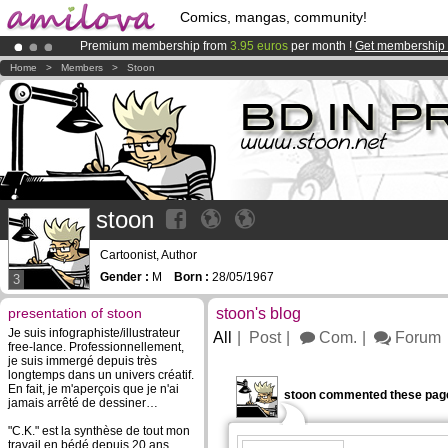
Comics, mangas, community!
Premium membership from
3.95 euros
per month !
Get membership
Already 100000
members
and 1000
comics & mangas!
.
Home
>
Members
>
Stoon
Amilova
Kickstarter is now LIVE
!.
stoon
Cartoonist, Author
Gender :
M
Born :
28/05/1967
3
presentation of stoon
stoon's blog
Je suis infographiste/illustrateur
All
Post
Com.
Forum
free-lance. Professionnellement,
je suis immergé depuis très
longtemps dans un univers créatif.
En fait, je m'aperçois que je n'ai
stoon commented these pag
jamais arrêté de dessiner…
"C.K." est la synthèse de tout mon
travail en bédé depuis 20 ans,