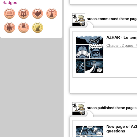
Badges
stoon commented these pag
AZHAR - Le tem
Chapter: 2 page: 
stoon published these pages
New page of AZ
questions