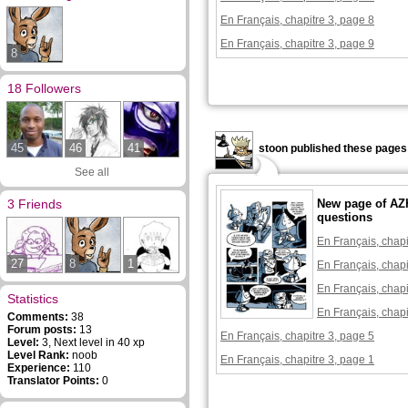
En Français, chapitre 3, page 8
En Français, chapitre 3, page 9
8
18 Followers
45
46
41
stoon published these pages
See all
3 Friends
New page of AZ
questions
En Français, chapi
27
8
1
En Français, chapi
En Français, chapi
Statistics
En Français, chapi
Comments:
38
Forum posts:
13
En Français, chapitre 3, page 5
Level:
3, Next level in 40 xp
Level Rank:
noob
En Français, chapitre 3, page 1
Experience:
110
Translator Points:
0