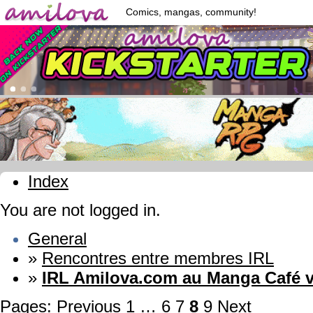
Comics, mangas, community!
Index
You are not logged in.
General
»
Rencontres entre membres IRL
»
IRL Amilova.com au Manga Café v
Pages:
Previous
1
…
6
7
8
9
Next