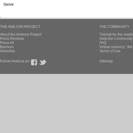
Genre
THE AMILOVA PROJECT
THE COMMUNITY
About the Amilova Project
Tutorial for the reade
Press Reviews
Help the Community 
Press kit
FAQ
Banners
Virtual currency : th
Advertise
Terms of Use
Follow Amilova on
Sitemap