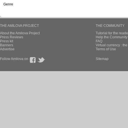
Genre
THE AMILOVA PROJECT
THE COMMUNITY
About the Amilova Project
Tutorial for the reade
Press Reviews
Help the Community 
Press kit
FAQ
Banners
Virtual currency : th
Advertise
Terms of Use
Follow Amilova on
Sitemap