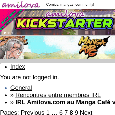
Comics, mangas, community!
Index
You are not logged in.
General
»
Rencontres entre membres IRL
»
IRL Amilova.com au Manga Café v
Pages:
Previous
1
…
6
7
8
9
Next