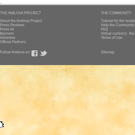
THE AMILOVA PROJECT
THE COMMUNITY
About the Amilova Project
Tutorial for the reade
Press Reviews
Help the Community 
Press kit
FAQ
Banners
Virtual currency : th
Advertise
Terms of Use
Official Partners
Follow Amilova on
Sitemap