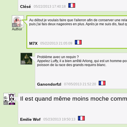
Clésé
05/22/2013 17:40:18
Au début je voulais faire que l'aileron afin de conserver une rel
puis j'ai fais deux nageoires en plus. Après je me suis dis, faut qu
22
Author
M7X
05/22/2013 21:05:09
Problème avec un requin ?
Appelez Luffy, il a bien arrêté Arlong, qui est un homme-p
39
poisson de la race des grands requins blanc.
Ganondorfzl
07/05/2013 21:52:20
Il est quand même moins moche comm
27
Emilie Wof
05/23/2013 19:50:13