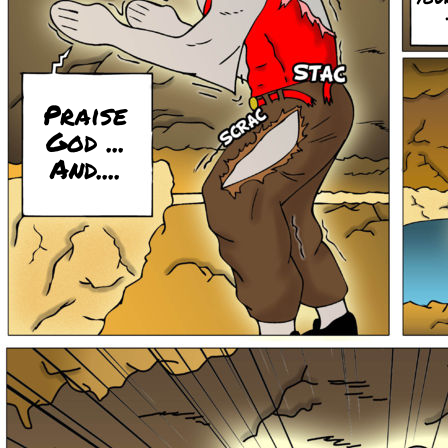
Praise
God ...
And....