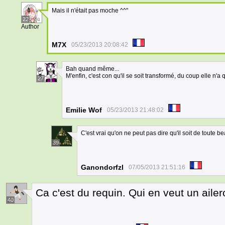
Mais il n'était pas moche ^^"
22
Author
M7X
05/23/2013 20:08:42
Bah quand même...
M'enfin, c'est con qu'il se soit transformé, du coup elle n'a q
27
Emilie Wof
05/23/2013 21:48:02
C'est vrai qu'on ne peut pas dire qu'il soit de tout
39
Ganondorfzl
07/05/2013 21:51:16
Ca c'est du requin. Qui en veut un ailer
40