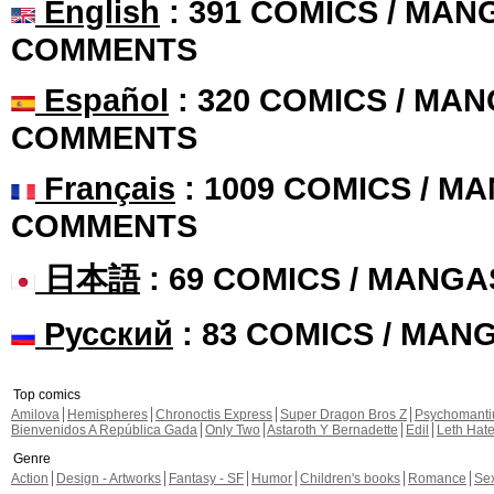
English
: 391 COMICS / MANG
COMMENTS
Español
: 320 COMICS / MAN
COMMENTS
Français
: 1009 COMICS / MA
COMMENTS
日本語
: 69 COMICS / MANGA
Русский
: 83 COMICS / MAN
Top comics
Amilova
Hemispheres
Chronoctis Express
Super Dragon Bros Z
Psychomant
Bienvenidos A República Gada
Only Two
Astaroth Y Bernadette
Edil
Leth Hat
Genre
Action
Design - Artworks
Fantasy - SF
Humor
Children's books
Romance
Se