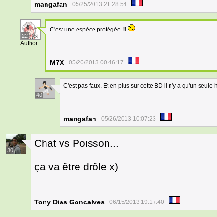
mangafan
05/25/2013 21:28:54
C'est une espèce protégée !!!
22
Author
M7X
05/26/2013 00:46:17
C'est pas faux. Et en plus sur cette BD il n'y a qu'un seul
40
mangafan
05/26/2013 10:07:23
Chat vs Poisson...
30
ça va être drôle x)
Tony Dias Goncalves
06/15/2013 19:17:40