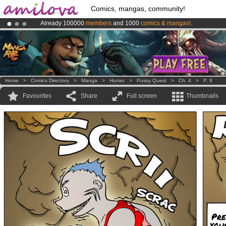
Comics, mangas, community!
Already 100000
members
and 1000
comics & mangas!
.
Premium membership from
3.95 euros
per month !
Get membership
Amilova
Kickstarter is now LIVE
!.
Home
>
Comics Directory
>
Manga
>
Humor
>
Pussy Quest
>
Ch. 4
>
P. 8
Favourites
Share
Full screen
Thumbnails
Pre
you