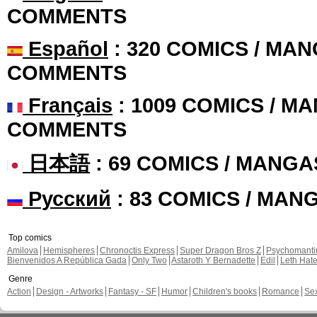
COMMENTS
Español
: 320 COMICS / MAN
COMMENTS
Français
: 1009 COMICS / MA
COMMENTS
日本語
: 69 COMICS / MANGA
Русский
: 83 COMICS / MAN
Top comics
Amilova
Hemispheres
Chronoctis Express
Super Dragon Bros Z
Psychomant
Bienvenidos A República Gada
Only Two
Astaroth Y Bernadette
Edil
Leth Hat
Genre
Action
Design - Artworks
Fantasy - SF
Humor
Children's books
Romance
Se