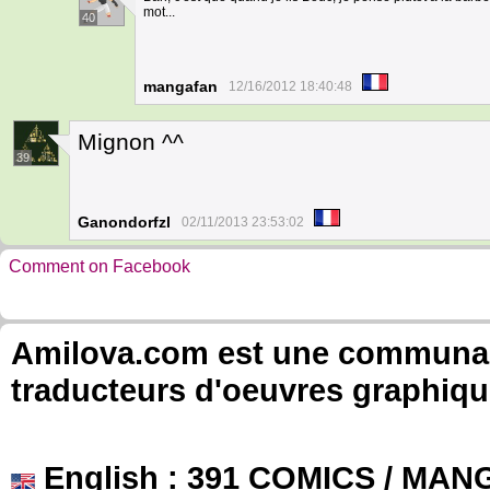
mot...
40
mangafan
12/16/2012 18:40:48
Mignon ^^
39
Ganondorfzl
02/11/2013 23:53:02
Comment on Facebook
Amilova.com est une communauté
traducteurs d'oeuvres graphiqu
English
: 391 COMICS / MANG