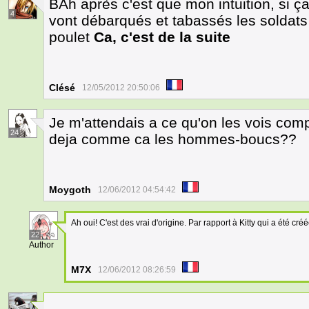
BAh après c'est que mon intuition, si 
4
vont débarqués et tabassés les soldats 
poulet
Ca, c'est de la suite
Clésé
12/05/2012 20:50:06
Je m'attendais a ce qu'on les vois comp
24
deja comme ca les hommes-boucs??
Moygoth
12/06/2012 04:54:42
Ah oui! C'est des vrai d'origine. Par rapport à Kitty qui a été créé
22
Author
M7X
12/06/2012 08:26:59
....