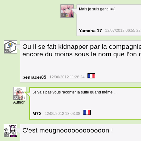
Mais je suis gentil ='(
36
Yamcha 17
12/07/2012 06:55:22
Ou il se fait kidnapper par la compagni
27
encore du moins sous le nom que l'on 
benracer85
12/06/2012 11:28:24
Je vais pas vous raconter la suite quand même ....
22
Author
M7X
12/06/2012 13:03:38
C'est meugnoooooooooooon !
27