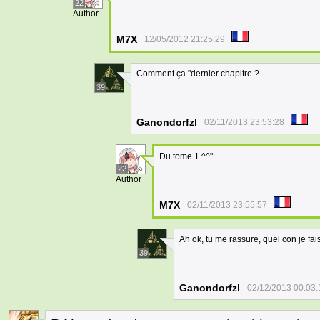
22
Author
M7X
12/05/2012 21:25:29
Comment ça "dernier chapitre ?
39
Ganondorfzl
02/11/2013 23:53:28
Du tome 1 ^^"
22
Author
M7X
02/11/2013 23:55:57
Ah ok, tu me rassure, quel con je fa
39
Ganondorfzl
02/12/2013 00:03: