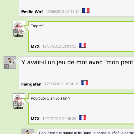
Emilie Wof
12/06/2012 12:48:16
Trop ^^"
22
Author
M7X
12/06/2012 13:03:52
Y avait-il un jeu de mot avec "mon petit
40
mangafan
12/09/2012 18:24:16
Pourquoi tu en vois un ?
22
Author
M7X
12/09/2012 21:49:26
Bah, c'est que quand je lis Bouc, je pense plutôt à la barbe,