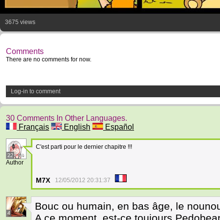
3675 views
Comments
There are no comments for now.
Log-in to comment
30 Comments In Other Languages.
Français
English
Español
C'est parti pour le dernier chapitre !!!
22
Author
M7X
12/05/2012 20:31:37
Bouc ou humain, en bas âge, le nounou
4
A ce moment, est-ce toujours Pedobear 