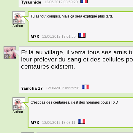
Tyrannide
12/06/2012 08:59:20
Tu as tout compris. Mais ça sera expliqué plus tard.
22
Author
M7X
12/06/2012 13:01:55
Et là au village, il verra tous ses ami
36
leur prélever du sang et des cellules 
centaures existent.
Yamcha 17
12/06/2012 09:29:56
C'est pas des centaures, c'est des hommes boucs ! XD
22
Author
M7X
12/06/2012 13:03:11