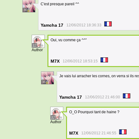
C'est presque pareil ^^
36
Yamcha 17
12/06/2012 18:36:33
Oui, vu comme ça ^^"
22
Author
M7X
12/06/2012 18:53:15
Je vais lui arracher les cornes, on verra si il
36
Yamcha 17
12/06/2012 21:46:00
O_O Pourquoi tant de haine ?
22
Author
M7X
12/06/2012 21:46:55