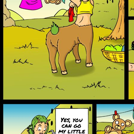
Yes, you
can go
my little