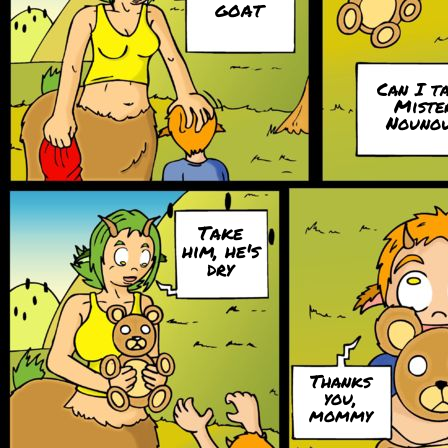
goat
Can I t
Miste
Nouno
Take
him, he's
dry
Thanks
you,
mommy