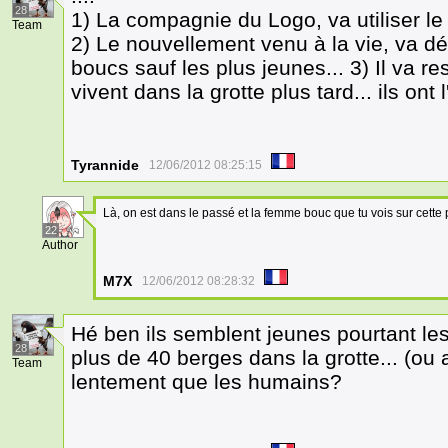
28
1) La compagnie du Logo, va utiliser l
Team
2) Le nouvellement venu à la vie, va d
boucs sauf les plus jeunes... 3) Il va re
vivent dans la grotte plus tard... ils ont l
Tyrannide
12/06/2012 08:25:15
Là, on est dans le passé et la femme bouc que tu vois sur cette 
22
Author
M7X
12/06/2012 08:28:32
Hé ben ils semblent jeunes pourtant les 
28
plus de 40 berges dans la grotte... (ou a
Team
lentement que les humains?