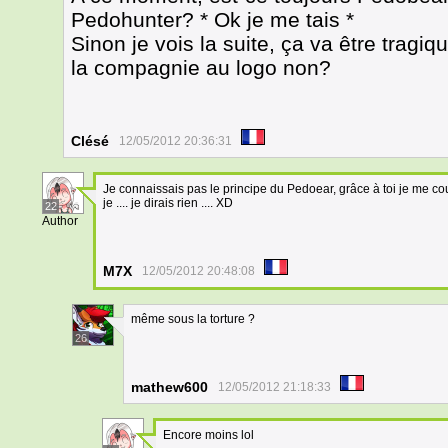
Pedohunter? * Ok je me tais *
Sinon je vois la suite, ça va être trag
la compagnie au logo non?
Clésé
12/05/2012 20:36:31
Je connaissais pas le principe du Pedoear, grâce à toi je me cou
je .... je dirais rien .... XD
22
Author
M7X
12/05/2012 20:48:08
même sous la torture ?
26
mathew600
12/05/2012 21:18:33
Encore moins lol