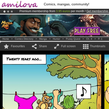
Comics, mangas, community!
Premium membership from
3.95 euros
per month !
Get membership
Amilova
Kickstarter is now LIVE
!.
Already 100000
members
and 1000
comics & mangas!
.
Home
>
Comics Directory
>
Manga
>
Humor
>
Pussy Quest
>
Ch. 4
>
P. 1
Favourites
Share
Full screen
Thumbnails
Twenty years ago...