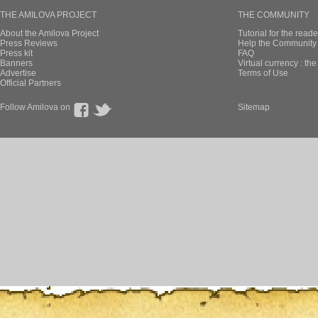
THE AMILOVA PROJECT
THE COMMUNITY
About the Amilova Project
Tutorial for the reade
Press Reviews
Help the Community 
Press kit
FAQ
Banners
Virtual currency : th
Advertise
Terms of Use
Official Partners
Follow Amilova on
Sitemap