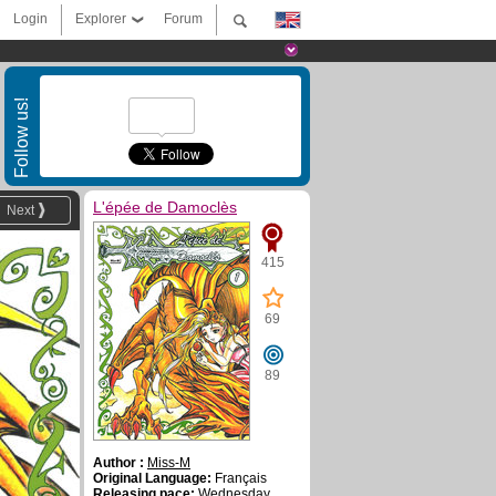
Login
Explorer
Forum
Follow us!
L'épée de Damoclès
Next
415
69
89
Author :
Miss-M
Original Language:
Français
Releasing pace:
Wednesday