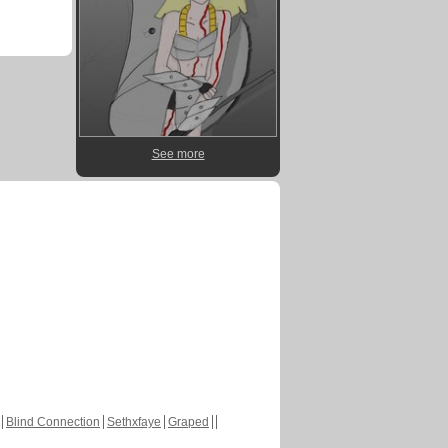
See more
Blind Connection
Sethxfaye
Graped