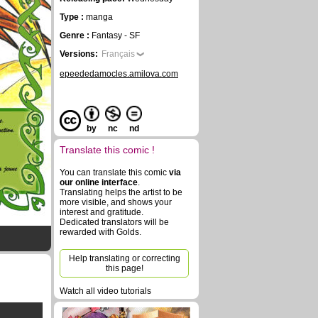
Type :
manga
Genre :
Fantasy - SF
Versions:
Français
epeededamocles.amilova.com
by
nc
nd
Translate this comic !
You can translate this comic
via
our online interface
.
Translating helps the artist to be
more visible, and shows your
interest and gratitude.
Dedicated translators will be
rewarded with Golds.
Help translating or correcting
this page!
Watch all video tutorials