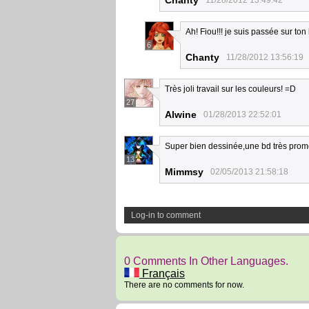
Chanty
11/28/2012 13:49:42
Ah! Fiou!!! je suis passée sur to
6
Chanty
11/28/2012 13:56:19
Très joli travail sur les couleurs! =D
27
Alwine
01/28/2013 22:52:01
Super bien dessinée,une bd très prom
13
Mimmsy
02/05/2013 21:58:18
Log-in to comment
0 Comments In Other Languages.
Français
There are no comments for now.