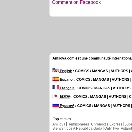
Comment on Facebook
Amilova.com est une communauté internationale 
English
: COMICS / MANGAS | AUTHORS 
Español
: COMICS / MANGAS | AUTHORS 
Français
: COMICS / MANGAS | AUTHORS
日本語
: COMICS / MANGAS | AUTHORS |
Русский
: COMICS / MANGAS | AUTHORS
Top comics
Amilova
Hemispheres
Chronoctis Express
Supe
Bienvenidos A República Gada
Only Two
Astaro