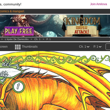
s, community!
Join Amilova
comics & mangas!
.
os
per month !
Get membership now
>
L'épée De Damoclès
>
Ch. 1
>
P. 1
screen
Thumbnails
Ch. 1
P. 1