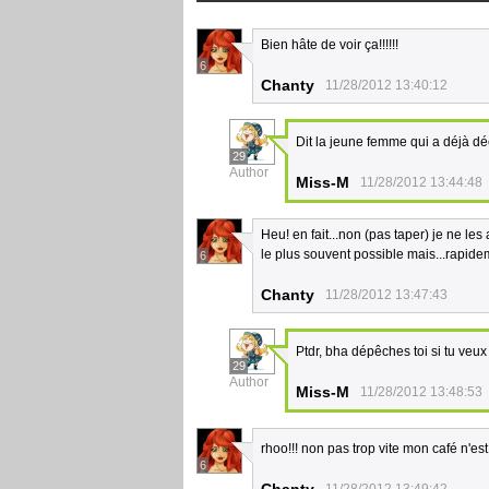
Bien hâte de voir ça!!!!!!
6
Chanty
11/28/2012 13:40:12
Dit la jeune femme qui a déjà d
29
Author
Miss-M
11/28/2012 13:44:48
Heu! en fait...non (pas taper) je ne les
le plus souvent possible mais...rapidem
6
Chanty
11/28/2012 13:47:43
Ptdr, bha dépêches toi si tu veux d
29
Author
Miss-M
11/28/2012 13:48:53
rhoo!!! non pas trop vite mon café n'es
6