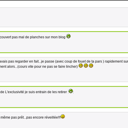
écouvert pas mal de planches sur mon blog
 avais pas regarder en fait...je passe (avec coup de fouet de ta pars ) rapidement su
ent alors...(cours vite pour ne pas se faire lincher)
e L'exclusivité je suis entrain de les retirer :
:
t même pas prêt...pas encore réveillée!!!