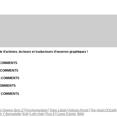
d'artistes, lecteurs et traducteurs d'oeuvres graphiques !
| COMMENTS
| COMMENTS
 | COMMENTS
 COMMENTS
 | COMMENTS
r Dragon Bros Z
Psychomantium
Tokio Libido
Arkham Roots
The Heart Of Earth
th Y Bernadette
Edil
Leth Hate
Run 8
Coeur D'aigle
Wild