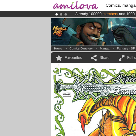
Comics, manga
Already 100000
members
and 1000
Premium membership from
3.95 eur
Amilova
Kickstarter is now LIVE
!.
Home
>
Comics Directory
>
Manga
>
Fantasy - SF
Favourites
Share
Full 