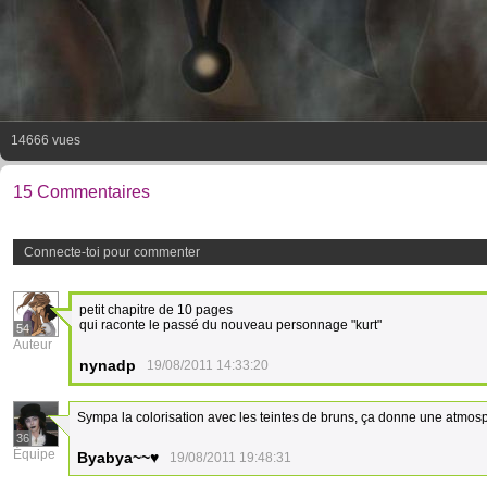
14666 vues
15 Commentaires
Connecte-toi pour commenter
petit chapitre de 10 pages
qui raconte le passé du nouveau personnage "kurt"
54
Auteur
nynadp
19/08/2011 14:33:20
Sympa la colorisation avec les teintes de bruns, ça donne une atmosph
36
Équipe
Byabya~~♥
19/08/2011 19:48:31