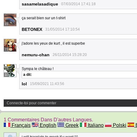
sasamelasadique
07/03/2014 17:41:18
ça serait bien sur un t-shirt
15
BETONEX
31/05/2014 17:10:54
j'adore les yeux de kurt , il est superbe
23
nemuru-chan
26/11/2014 15:28:20
Sympa le château !
a dit:
18
Iol
15/09/2021 11:43:56
Connecte-toi pour commenter
1 Commentaires Dans D'autres Langues.
Français
English
Greek
Italiano
Polski
E