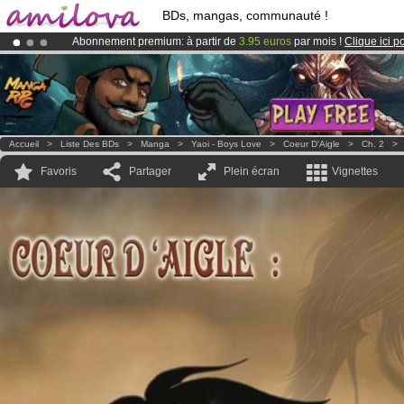
BDs, mangas, communauté !
Abonnement premium: à partir de
3.95 euros
par mois !
Clique ici p
Déjà 100000
membres
et 1000
BDs & Mangas
!
Le
Kickstarter Amilova est désormais lancé
!.
Accueil
>
Liste Des BDs
>
Manga
>
Yaoi - Boys Love
>
Coeur D'Aigle
>
Ch. 2
Favoris
Partager
Plein écran
Vignettes