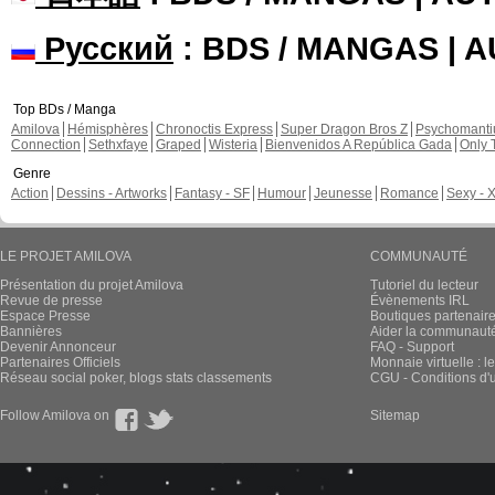
Русский
: BDS / MANGAS | 
Top BDs / Manga
Amilova
Hémisphères
Chronoctis Express
Super Dragon Bros Z
Psychomant
Connection
Sethxfaye
Graped
Wisteria
Bienvenidos A República Gada
Only 
Genre
Action
Dessins - Artworks
Fantasy - SF
Humour
Jeunesse
Romance
Sexy - 
LE PROJET AMILOVA
COMMUNAUTÉ
Présentation du projet Amilova
Tutoriel du lecteur
Revue de presse
Évènements IRL
Espace Presse
Boutiques partenair
Bannières
Aider la communauté 
Devenir Annonceur
FAQ - Support
Partenaires Officiels
Monnaie virtuelle : l
Réseau social poker, blogs stats classements
CGU - Conditions d'ut
Follow Amilova on
Sitemap