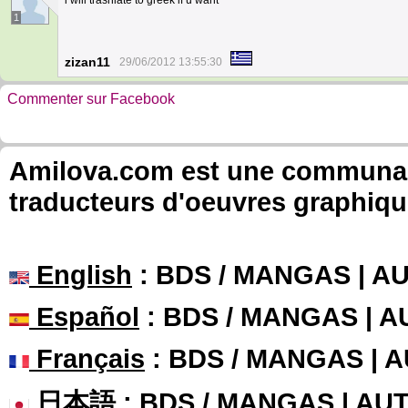
i will trasnlate to greek if u want ^^
1
zizan11
29/06/2012 13:55:30
Commenter sur Facebook
Amilova.com est une communauté
traducteurs d'oeuvres graphiqu
English
: BDS / MANGAS | 
Español
: BDS / MANGAS | 
Français
: BDS / MANGAS | 
日本語
: BDS / MANGAS | A