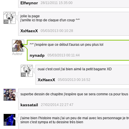
Elfwynor
28/11/2011 15:35:00
jolie la page
j'arréte ici trop de claque d'un coup ^^'
29
XxHaexX
05/03/2013 00:10:28
^^' j'espère que ce début t'auras un peu plus lol
54
Auteur
nynadp
05/03/2013 00:11:44
ouai c'est cool j'ai bien aimé la petit bagarre XD
29
XxHaexX
05/03/2013 00:16:52
superbe dessin de chapitre j'espère que se sera comme ca pour tous 
3
kassatail
27/02/2014 22:27:47
j'aime bien l'histoire mais j'ai un peu de mal avec les personnage je
sinon c'est sympa et tu dessine très bien
1