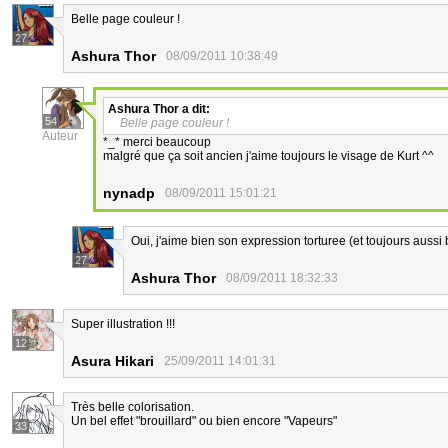
Belle page couleur !
27
Ashura Thor
08/09/2011 10:38:49
Ashura Thor
a dit:
54
Belle page couleur !
Auteur
*_* merci beaucoup
malgré que ça soit ancien j'aime toujours le visage de Kurt ^^
nynadp
08/09/2011 15:01:21
Oui, j'aime bien son expression torturee (et toujours aussi
27
Ashura Thor
08/09/2011 18:32:33
Super illustration !!!
12
Asura Hikari
25/09/2011 14:01:31
Très belle colorisation.
Un bel effet "brouillard" ou bien encore "Vapeurs"
33