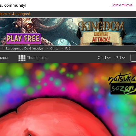
s, community!
Join Amilova
comics & mangas!
.
os
per month !
Get membership now
>
La Légende De Grimbelyn
>
Ch. 1
>
P. 1
screen
Thumbnails
Ch. 1
P. 1