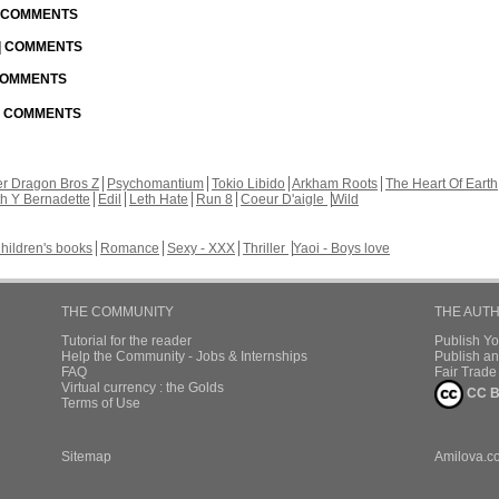
| COMMENTS
 | COMMENTS
 COMMENTS
 | COMMENTS
r Dragon Bros Z
Psychomantium
Tokio Libido
Arkham Roots
The Heart Of Earth
th Y Bernadette
Edil
Leth Hate
Run 8
Coeur D'aigle
Wild
hildren's books
Romance
Sexy - XXX
Thriller
Yaoi - Boys love
THE COMMUNITY
THE AUT
Tutorial for the reader
Publish Y
Help the Community - Jobs & Internships
Publish an
FAQ
Fair Trad
Virtual currency : the Golds
CC B
Terms of Use
Sitemap
Amilova.c