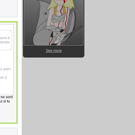
sent à
 serais
See more
as avec
ose à
 ne sont
i si tu