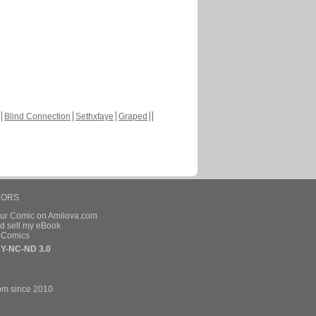
Blind Connection
Sethxfaye
Graped
HORS
our Comic on Amilova.com
d sell my eBook
e Comics
Y-NC-ND 3.0
om since 2010