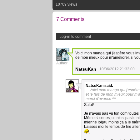
10709 views
7 Comments
Log-in to comment
Voici mon manga qui j'espère vous inté
de mon mieux pour m'améliorer, si vou
20
Author
NatsuKan
10/06/2012 21:33:00
NatsuKan
said:
Voici mon manga qui j'espère 
29
et je fais de mon mieux pour m'a
merci d'avance ^^
Salut!
Je n'avais pas vu ton com toute
Même si certes, ce n'est pas le n
mienne lol)au moins ça a le mérit
Laisses moi le temps de lire atte
.