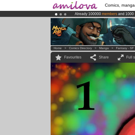
Comics, manga
Already 100000
members
and 1000
Premium membership from
3.95 eur
Amilova
Kickstarter is now LIVE
!.
Home
>
Comics Directory
>
Manga
>
Fantasy - SF
Favourites
Share
Full 