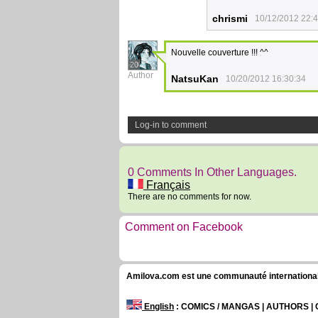
chrismi
10/12/2012 22:
Nouvelle couverture !!! ^^
20
Author
NatsuKan
10/20/2012 16:30:34
Log-in to comment
0 Comments In Other Languages.
Français
There are no comments for now.
Comment on Facebook
Amilova.com est une communauté internationale 
English
: COMICS / MANGAS | AUTHORS 