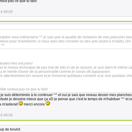
tout pas ce que tu fais!
14:48:09
espère vous intéressera ^^ je sais que la qualité de certaines de mes planches lais
 mieux pour m'améliorer, si vous avez des conseils ou des avis visant à m'aider, j'en
 ^^
 toutes mes excuses!
as le niveau technique de pas mal de bds ici (je te rassure, je suis dans le même c
a le mérite d'avoir de la personnalité comme je t'avais dit auparavant.
re attentivement ton oeuvre et je t'enverrai quelques conseils si je vois quelque ch
ête surtout pas ce que tu fais!
s je suis déterminée à le continuer ^^ et oui je sais que niveau dessin mes planches
bitude je dessine mieux que ça xD je pense que c'est le temps de m'habituer ^^ et ou
a m'aiderait
merci encore
16:49:09
up de boulot.