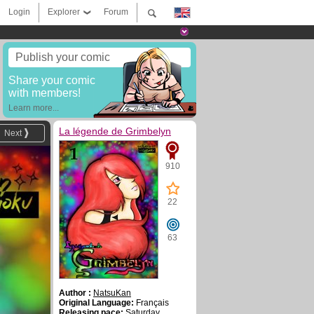
Login
Explorer
Forum
Publish your comic
Share your comic
with members!
Learn more...
La légende de Grimbelyn
Next
910
22
63
Author :
NatsuKan
Original Language:
Français
Releasing pace:
Saturday,