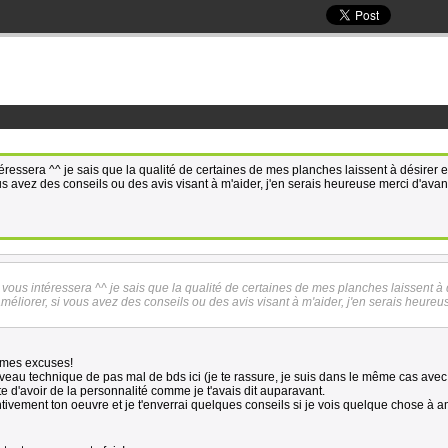
ressera ^^ je sais que la qualité de certaines de mes planches laissent à désirer et
s avez des conseils ou des avis visant à m'aider, j'en serais heureuse merci d'ava
vous intéressera ^^ je sais que la qualité de certaines de mes planches laissent à 
méliorer, si vous avez des conseils ou des avis visant à m'aider, j'en serais heureu
s mes excuses!
iveau technique de pas mal de bds ici (je te rassure, je suis dans le même cas avec
e d'avoir de la personnalité comme je t'avais dit auparavant.
ntivement ton oeuvre et je t'enverrai quelques conseils si je vois quelque chose à a