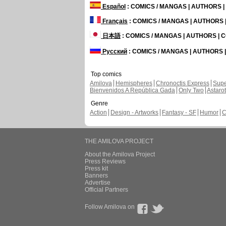
Español
: COMICS / MANGAS | AUTHORS 
Français
: COMICS / MANGAS | AUTHORS
日本語
: COMICS / MANGAS | AUTHORS |
Русский
: COMICS / MANGAS | AUTHORS
Top comics
Amilova
Hemispheres
Chronoctis Express
Supe
Bienvenidos A República Gada
Only Two
Astaro
Genre
Action
Design - Artworks
Fantasy - SF
Humor
C
THE AMILOVA PROJECT
About the Amilova Project
Press Reviews
Press kit
Banners
Advertise
Official Partners
Follow Amilova on