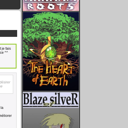
 je fais
nce ^^
désirer
se
 la
méliorer