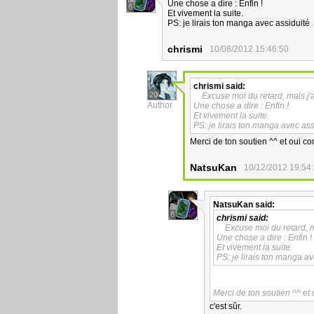
Une chose a dire : Enfin !
6
Et vivement la suite.
PS: je lirais ton manga avec assiduité
chrismi
10/08/2012 15:46:50
chrismi
said:
20
Excuse moi du retard, mais j'
Author
Une chose a dire : Enfin !
Et vivement la suite.
PS: je lirais ton manga avec ass
Merci de ton soutien ^^ et oui com
NatsuKan
10/12/2012 19:54
NatsuKan
said:
6
chrismi
said:
Excuse moi du retard, m
Une chose a dire : Enfin !
Et vivement la suite.
PS: je lirais ton manga av
Merci de ton soutien ^^ et 
c'est sûr.