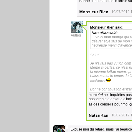
Bonne continuation et n'arrête sur
Monsieur Rien
10/07/2012 
Monsieur Rien
said:
20
NatsuKan
said:
Author
Voici mon manga qui j'
désirer et je fais de mon
heureuse merci d'avance
Salut!
Je n'avais pas vu ton com
Même si certes, ce n'est p
la mienne lol)au moins ça 
Laisses moi le temps de li
améliorer
.
Bonne continuation et n'arr
merci ^^! ne t'inquiètes pa
pas terrible alors que d'ha
as des conseils pour moi ç
NatsuKan
10/07/2012 
Excuse moi du retard, mais j'ai beauco