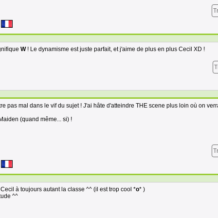
T
gnifique
W
! Le dynamisme est juste parfait, et j'aime de plus en plus Cecil XD !
T
e pas mal dans le vif du sujet ! J'ai hâte d'atteindre THE scene plus loin où on verr
Maiden (quand même... si) !
T
Cecil à toujours autant la classe ^^ (il est trop cool *
o
* )
tude ^^