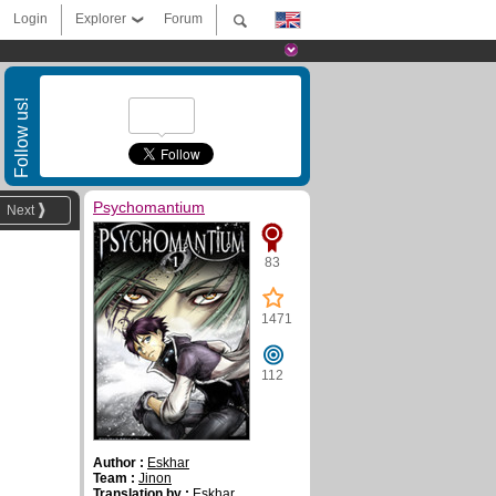
Login
Explorer
Forum
Follow us!
Psychomantium
Next
83
1471
112
Author :
Eskhar
Team :
Jinon
Translation by :
Eskhar