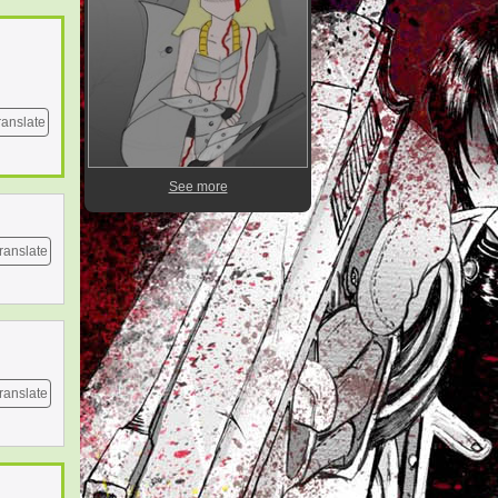
ranslate
See more
ranslate
ranslate