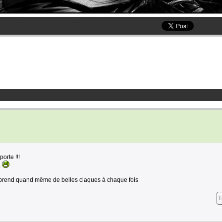
orte !!!
p
 prend quand même de belles claques à chaque fois
T