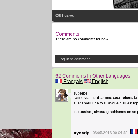
3391 views
Comments
There are no comments for now.
Log-in to comment
62 Comments In Other Languages.
Français
English
superbe !
j'aime vraiment comme cécil retiens la p
54
aller ! pour une fois j'avoue qu'il est to
et punaise , niveau graphismes on se
nynadp
03/05/2013 00:04:55