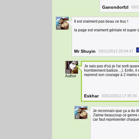
Ganondorfzl
05/1
Il est vraiment pas beau ce truc !
31
la page est vraiment géniale et super 
Mr Shuyin
03/11/2013 20:04:47
Je sais pas d'où je l'ai sorti qu
horriblement balèze....). Enfin, i
31
reprend son courage à 2 mains x
Author
Eskhar
03/12/2013 17:35:34
Je reconnais que ça a du êt
J'aime beaucoup ce genre de 
31
car faut représenter chaque 