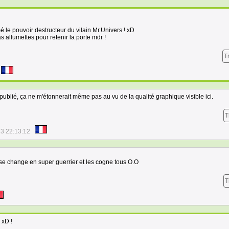
é le pouvoir destructeur du vilain Mr.Univers ! xD
as allumettes pour retenir la porte mdr !
T
 publié, ça ne m'étonnerait même pas au vu de la qualité graphique visible ici.
T
3 22:13:12
e change en super guerrier et les cogne tous O.O
T
 xD !