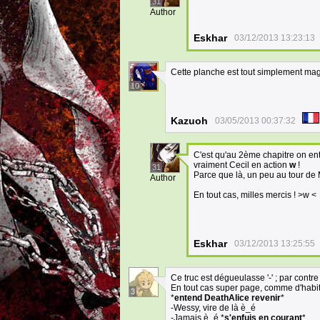
31
Author
Eskhar
03/12/2013 13:23:13
Cette planche est tout simplement ma
10
Kazuoh
03/05/2013 00:37:32
C'est qu'au 2ème chapitre on entr
vraiment Cecil en action
w
!
31
Parce que là, un peu au tour de 
Author
En tout cas, milles mercis ! >w <
Eskhar
03/12/2013 13:25:55
Ce truc est dégueulasse '-' ; par contre 
En tout cas super page, comme d'habi
3
*
entend DeathAlice revenir
*
-Wessy, vire de là è_é
-Jamais è_é *
s'enfuis en courant
*