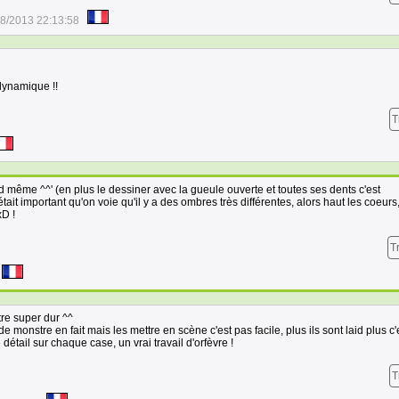
8/2013 22:13:58
dynamique !!
T
and même ^^' (en plus le dessiner avec la gueule ouverte et toutes ses dents c'est
l était important qu'on voie qu'il y a des ombres très différentes, alors haut les coeurs
D !
T
re super dur ^^
monstre en fait mais les mettre en scène c'est pas facile, plus ils sont laid plus c'
détail sur chaque case, un vrai travail d'orfèvre !
T