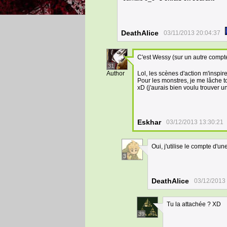
DeathAlice
03/11/2013 20:04:37
C'est Wessy (sur un autre compt
31
Author
Lol, les scènes d'action m'inspi
Pour les monstres, je me lâche 
xD (j'aurais bien voulu trouver 
Eskhar
03/12/2013 13:30:21
Oui, j'utilise le compte d'u
3
DeathAlice
03/12/2013
Tu la attachée ? XD
39