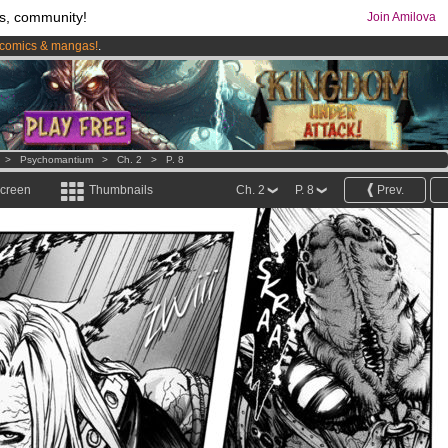
s, community!
Join Amilova
comics & mangas!
.
os
per month !
Get membership now
>
Psychomantium
>
Ch. 2
>
P. 8
screen
Thumbnails
Ch. 2
P. 8
Prev.