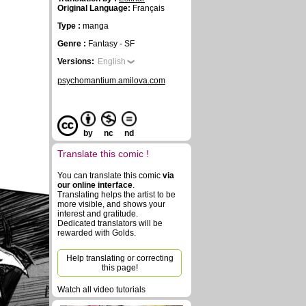
Original Language:
Français
Type :
manga
Genre :
Fantasy - SF
Versions:
English
psychomantium.amilova.com
by
nc
nd
Translate this comic !
You can translate this comic
via
our online interface
.
Translating helps the artist to be
more visible, and shows your
interest and gratitude.
Dedicated translators will be
rewarded with Golds.
Help translating or correcting
this page!
Watch all video tutorials