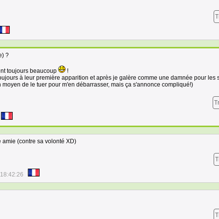
T
e) ?
rent toujours beaucoup
!
toujours à leur première apparition et après je galère comme une damnée pour les 
un moyen de le tuer pour m'en débarrasser, mais ça s'annonce compliqué!)
T
ne amie (contre sa volonté XD)
T
 18:42:26
T