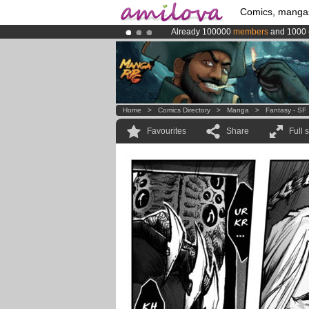
Comics, manga
Already 100000
members
and 1000
Amilova
Kickstarter is now LIVE
!.
Premium membership from
3.95 eur
Home
>
Comics Directory
>
Manga
>
Fantasy - SF
Favourites
Share
Full 
.