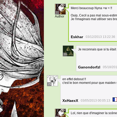
Merci beaucoup Nyna >w < !!
31
Ouip, Cecil a pas mal sous-estim
Author
Je l'imaginais mal utiliser ses br
Eskhar
03/12/2013 13:22:36
Je reconnais que si tu était
39
Ganondorfzl
05/18/201
en effet debout !!
c'est le bon moment pour que maiden s
29
XxHaexX
03/05/2013 00:05:13
Lol, rien que d'imaginer la scène