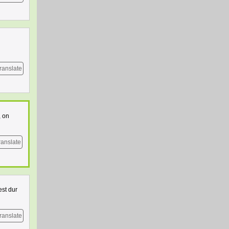
ranslate
, on
ranslate
est dur
ranslate