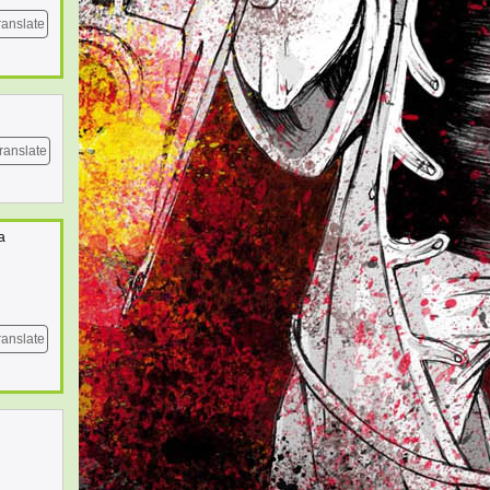
ranslate
ranslate
a
ranslate