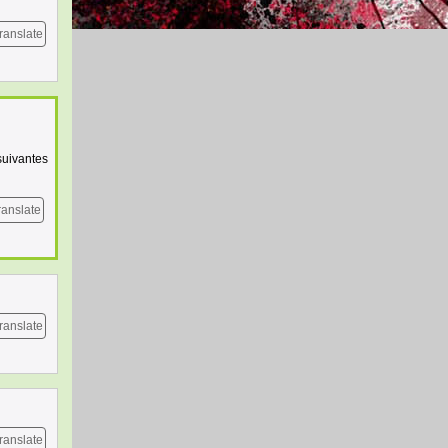
ranslate
suivantes
ranslate
ranslate
ranslate