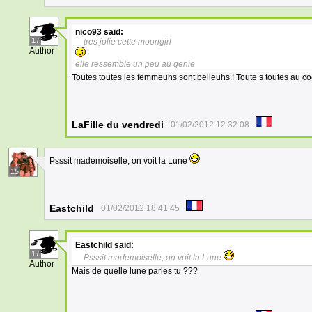
nico93
said:
17
tres jolie cette moongirl
Author
elle ressemble un peu au genie
Toutes toutes les femmeuhs sont belleuhs ! Toute s toutes au c
LaFille du vendredi
01/02/2012 12:32:08
Psssit mademoiselle, on voit la Lune
15
Eastchild
01/02/2012 18:41:45
Eastchild
said:
17
Psssit mademoiselle, on voit la Lune
Author
Mais de quelle lune parles tu ???