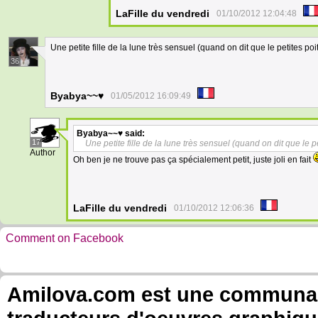
LaFille du vendredi
01/10/2012 12:04:48
Une petite fille de la lune très sensuel (quand on dit que le petites poit
36
Byabya~~♥
01/05/2012 16:09:49
Byabya~~♥
said:
17
Une petite fille de la lune très sensuel (quand on dit que le pe
Author
Oh ben je ne trouve pas ça spécialement petit, juste joli en fait
LaFille du vendredi
01/10/2012 12:06:36
Comment on Facebook
Amilova.com est une communauté