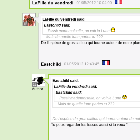
LaFille du vendredi
01/05/2012 10:04:00
LaFille du vendredi
said:
15
Eastchild
said:
Psssit mademoiselle, on voit la Lune
Mais de quelle lune parles tu ???
De l'espèce de gros caillou qui tourne autour de notre plan
Eastchild
01/05/2012 12:43:45
Eastchild
said:
17
LaFille du vendredi
said:
Author
Eastchild
said:
Psssit mademoiselle, on voit la Lune
Mais de quelle lune parles tu ???
De l'espèce de gros caillou qui tourne autour de not
Tu peux regarder les fesses aussi si tu veux '.'