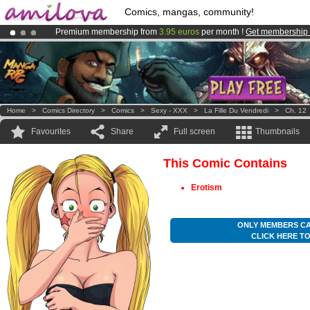
Comics, mangas, community!
Premium membership from
3.95 euros
per month !
Get membership
Amilova
Kickstarter is now LIVE
!.
Already 100000
members
and 1000
comics & mangas!
.
Home
>
Comics Directory
>
Comics
>
Sexy - XXX
>
La Fille Du Vendredi
>
Ch. 12
Favourites
Share
Full screen
Thumbnails
This Comic Contains
Erotism
ONLY MEMBERS CA
CLICK HERE T