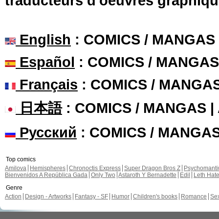
traducteurs d'oeuvres graphiqu
English
: COMICS / MANGAS
Español
: COMICS / MANGAS
Français
: COMICS / MANGA
日本語
: COMICS / MANGAS 
Русский
: COMICS / MANGA
Top comics
Amilova
Hemispheres
Chronoctis Express
Super Dragon Bros Z
Psychomant
Bienvenidos A República Gada
Only Two
Astaroth Y Bernadette
Edil
Leth Hat
Genre
Action
Design - Artworks
Fantasy - SF
Humor
Children's books
Romance
Se