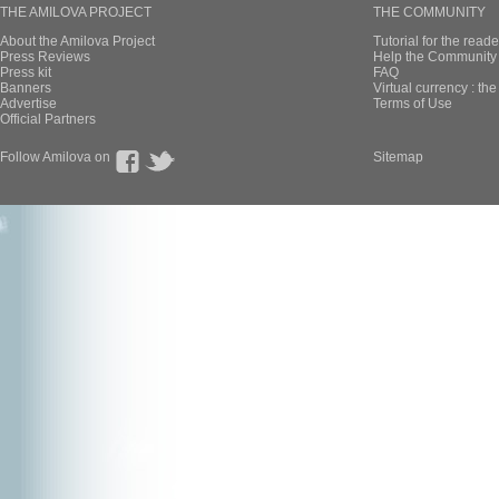
THE AMILOVA PROJECT
THE COMMUNITY
About the Amilova Project
Tutorial for the reade
Press Reviews
Help the Community 
Press kit
FAQ
Banners
Virtual currency : th
Advertise
Terms of Use
Official Partners
Follow Amilova on
Sitemap