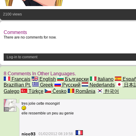
2100 views
Comments
There are no comments for now.
Log-in to comment
8 Comments In Other Languages.
Français
English
Български
Italiano
Españ
Brazillian Pt.
Greek
Русский
Nederlands
日本
Galego
Türkçe
Česko
România
한국어
tres jolie cette moongirl
28
elle ressemble un peu au genie
nico93
01/02/2012 08:19:58