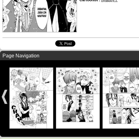
Cartoonist :
Nyappy-7
Page Navigation