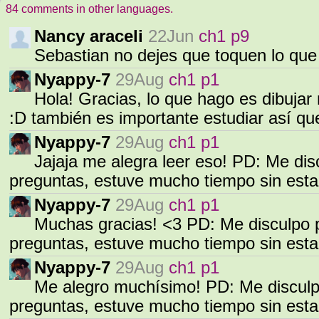
84 comments in other languages.
Nancy araceli
22Jun
ch1 p9
Sebastian no dejes que toquen lo que 
Nyappy-7
29Aug
ch1 p1
Hola! Gracias, lo que hago es dibuja
:D también es importante estudiar así q
Nyappy-7
29Aug
ch1 p1
Jajaja me alegra leer eso! PD: Me disc
preguntas, estuve mucho tiempo sin esta
Nyappy-7
29Aug
ch1 p1
Muchas gracias! <3 PD: Me disculpo p
preguntas, estuve mucho tiempo sin esta
Nyappy-7
29Aug
ch1 p1
Me alegro muchísimo! PD: Me disculpo
preguntas, estuve mucho tiempo sin esta