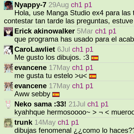
Nyappy-7
29Aug
ch1 p1
Hola, use Manga Studio ex4 para las 
contestar tan tarde las preguntas, estu
Erick akinowalker
5Mar
ch1 p1
que programa has usado para el ac
CaroLawliet
6Jul
ch1 p1
Me gusto los dibujos. :3
evancene
17May
ch1 p1
me gusta tu estelo >u<
evancene
17May
ch1 p1
Aww sebby
Neko sama :33!
21Jul
ch1 p1
kyahhque hermosoooo~ > ¬ < muero
trunk
14May
ch1 p1
dibujas fenomenal ¿¿como lo haces??