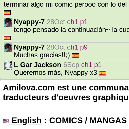
terminar algo mi comic perooo con lo del 
Nyappy-7
28Oct
ch1 p1
tengo pensado la continuación~ la c
Nyappy-7
28Oct
ch1 p9
Muchas gracias!!;)
L Gar Jackson
6Sep
ch1 p1
Queremos más, Nyappy x3
Amilova.com est une communauté
traducteurs d'oeuvres graphiqu
English
: COMICS / MANGAS