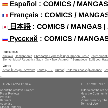
Español
: COMICS / MANGAS
Français
: COMICS / MANGA
日本語
: COMICS / MANGAS 
Русский
: COMICS / MANGA
Top comics
Amilova
Hemispheres
Chronoctis Express
Super Dragon Bros Z
Psychomant
Bienvenidos A República Gada
Only Two
Astaroth Y Bernadette
Edil
Leth Hat
Genre
Action
Design - Artworks
Fantasy - SF
Humor
Children's books
Romance
Se
THE AMILOVA PROJECT
THE COMMUNITY
About the Amilova Project
Tutorial for the reade
Press Reviews
Help the Community 
Press kit
FAQ
Banners
Virtual currency : th
Advertise
Terms of Use
Official Partners