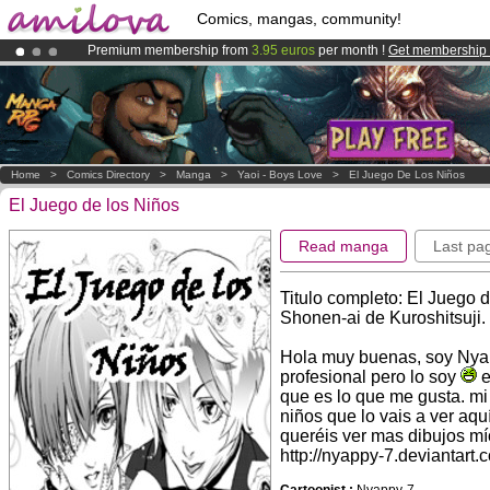
Comics, mangas, community!
Premium membership from
3.95 euros
per month !
Get membership
Already 134393
members
and 1208
comics & mangas!
.
Amilova
Kickstarter is now LIVE
!.
Home
>
Comics Directory
>
Manga
>
Yaoi - Boys Love
>
El Juego De Los Niños
El Juego de los Niños
Read manga
Last pa
Titulo completo: El Juego
Shonen-ai de Kuroshitsuji.
Hola muy buenas, soy Nya
profesional pero lo soy
e
que es lo que me gusta. mi
niños que lo vais a ver aqu
queréis ver mas dibujos mío
http://nyappy-7.deviantart.