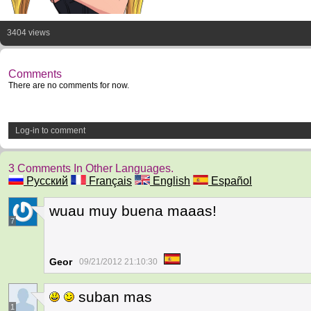
3404 views
Comments
There are no comments for now.
Log-in to comment
3 Comments In Other Languages.
Русский
Français
English
Español
wuau muy buena maaas!
7
Geor
09/21/2012 21:10:30
suban mas
1