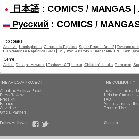
日本語
: COMICS / MANGAS 
Русский
: COMICS / MANGA
Top comics
Amilova
Hemispheres
Chronoctis Express
Super Dragon Bros Z
Psychomant
Bienvenidos A República Gada
Only Two
Astaroth Y Bernadette
Edil
Leth Hat
Genre
Action
Design - Artworks
Fantasy - SF
Humor
Children's books
Romance
Se
THE AMILOVA PROJECT
THE COMMUNITY
About the Amilova Project
Tutorial for the reade
Press Reviews
Help the Community 
Press kit
FAQ
Banners
Virtual currency : th
Advertise
Terms of Use
Official Partners
Follow Amilova on
Sitemap