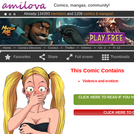
Comics, mangas, community!
Already 134393
members
and 1208
comics & mangas!
.
Premium membership from
3.95 euros
per month !
Get membership
Amilova
Kickstarter is now LIVE
!.
Home
>
Comics Directory
>
Comics
>
Thriller
>
Inferno
>
Ch. 2
>
P. 13
Favourites
Share
Full screen
Thumbnails
This Comic Contains
Violence and erotism
CLICK HERE TO READ IF YOU
CLICK HERE TO