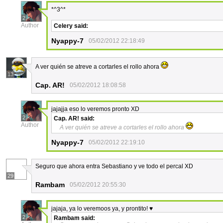
*^3^*
2
Author
Celery
said:
Nyappy-7
05/02/2012 22:18:49
A ver quién se atreve a cortarles el rollo ahora
13
Cap. AR!
05/02/2012 18:08:58
jajajja eso lo veremos pronto XD
2
Cap. AR!
said:
Author
A ver quién se atreve a cortarles el rollo ahora
Nyappy-7
05/02/2012 22:19:10
Seguro que ahora entra Sebastiano y ve todo el percal XD
29
Rambam
05/02/2012 20:55:30
jajaja, ya lo veremoos ya, y prontito! ♥
2
Rambam
said: