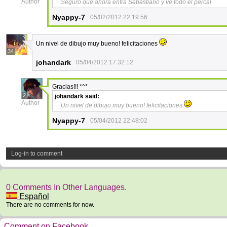
Author
Seguro que ahora entra Sebastiano y ve todo el percal
Nyappy-7
05/02/2012 22:19:56
Un nivel de dibujo muy bueno! felicitaciones
34
johandark
05/04/2012 17:32:12
Gracias!!! *^*
2
johandark
said:
Author
Un nivel de dibujo muy bueno! felicitaciones
Nyappy-7
05/04/2012 22:48:02
Log-in to comment
0 Comments In Other Languages.
Español
There are no comments for now.
Comment on Facebook