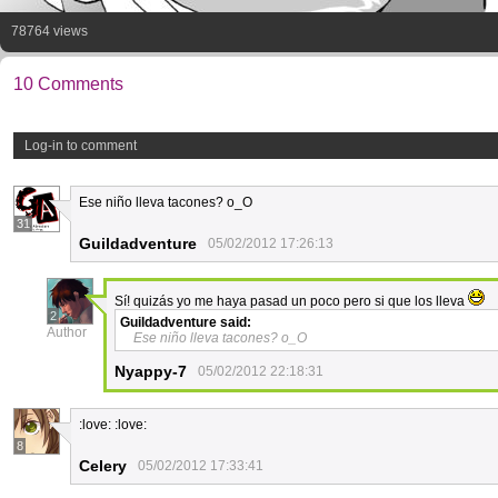
78764 views
10 Comments
Log-in to comment
Ese niño lleva tacones? o_O
31
Guildadventure
05/02/2012 17:26:13
Sí! quizás yo me haya pasad un poco pero si que los lleva
2
Guildadventure
said:
Author
Ese niño lleva tacones? o_O
Nyappy-7
05/02/2012 22:18:31
:love: :love:
8
Celery
05/02/2012 17:33:41