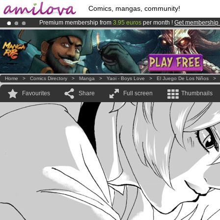
Comics, mangas, community!
Premium membership from
3.95 euros
per month !
Get membership
Amilova
Kickstarter is now LIVE
!.
Already 100000
members
and 1000
comics & mangas!
.
Home
>
Comics Directory
>
Manga
>
Yaoi - Boys Love
>
El Juego De Los Niños
Favourites
Share
Full screen
Thumbnails