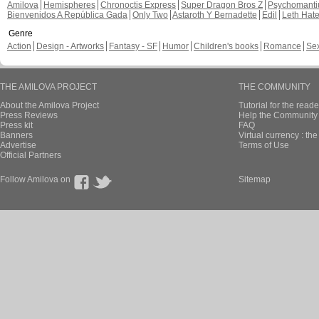
Amilova
Hemispheres
Chronoctis Express
Super Dragon Bros Z
Psychomant
Bienvenidos A República Gada
Only Two
Astaroth Y Bernadette
Edil
Leth Hat
Genre
Action
Design - Artworks
Fantasy - SF
Humor
Children's books
Romance
Se
THE AMILOVA PROJECT
THE COMMUNITY
About the Amilova Project
Tutorial for the reade
Press Reviews
Help the Community 
Press kit
FAQ
Banners
Virtual currency : th
Advertise
Terms of Use
Official Partners
Follow Amilova on
Sitemap