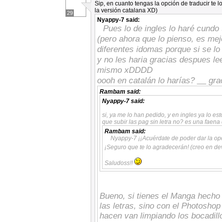
Sip, en cuanto tengas la opción de traducir te 
la versión catalana XD)
29
Nyappy-7
said:
Pues lo de ingles lo haré cundo
(pero ahora que lo pienso, es mej
diferentes idomas porque si se lo
y no les haria gracias despues le
mismo xDDDD
oooh en catalán lo harías?
__
gra
Rambam
said:
Nyappy-7
said:
si, ya me lo han pedido, y en ingles ya lo 
que subir las pag sin letra no? es una faen
Rambam
said:
Nyappy-7 ¡¡Acuérdate de poder dar la opc
¡Seguro que te lo agradecerán! (creo en de
Saludoss!!
Bueno, si tienes el Manga hecho 
las letras, sino con el Photosho
hacen van limpiando los bocadill