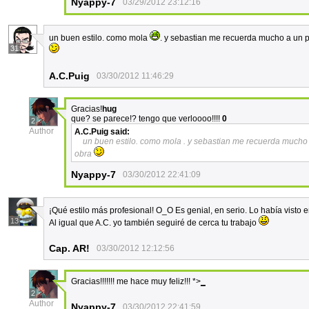
Nyappy-7
03/29/2012 23:12:16
un buen estilo. como mola
. y sebastian me recuerda mucho a un 
31
A.C.Puig
03/30/2012 11:46:29
Gracias!
hug
que? se parece!? tengo que verloooo!!!!
0
2
Author
A.C.Puig
said:
un buen estilo. como mola . y sebastian me recuerda mucho 
obra
Nyappy-7
03/30/2012 22:41:09
¡Qué estilo más profesional! O_O Es genial, en serio. Lo había visto
13
Al igual que A.C. yo también seguiré de cerca tu trabajo
Cap. AR!
03/30/2012 12:12:56
Gracias!!!!!!! me hace muy feliz!!! *>
_
2
Author
Nyappy-7
03/30/2012 22:41:59