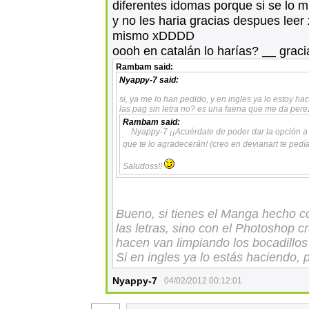
diferentes idomas porque si se lo m
y no les haria gracias despues leer
mismo xDDDD
oooh en catalán lo harías?
__
graci
Rambam
said:
Nyappy-7
said:
si, ya me lo han pedido, y en ingles ya lo estoy h
las pag sin letra no? es una faena que me da pere
Rambam
said:
Nyappy-7 ¡¡Acuérdate de poder dar la opción a 
que te lo agradecerán! (creo en devianart te pedí
Saludoss!!
Bueno, si tienes el Manga hecho co
las letras, sino con el Photoshop 
hacen van limpiando los bocadillos
Si en ingles ya lo estás haciendo,
Nyappy-7
04/02/2012 00:12:01