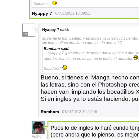
Saludoss!!
Nyappy-7
04/01/2012 18:39:51
Nyappy-7
said:
29
si, ya me lo han pedido, y en ingles ya lo estoy haciend
sin letra no? es una faena que me da pereza! D:
Rambam
said:
Nyappy-7 ¡¡Acuérdate de poder dar la opción a que se 
agradecerán! (creo en devianart te pedían traduccion
Saludoss!!
Bueno, si tienes el Manga hecho con 
las letras, sino con el Photoshop cr
hacen van limpiando los bocadillos 
Si en ingles ya lo estás haciendo, 
Rambam
04/01/2012 20:52:46
Pues lo de ingles lo haré cundo te
2
(pero ahora que lo pienso, es mejor
Author