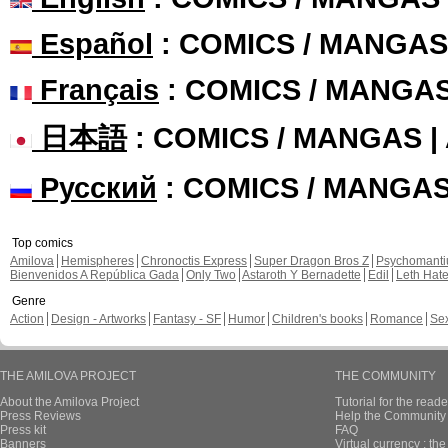
Español
: COMICS / MANGAS
Français
: COMICS / MANGA
日本語
: COMICS / MANGAS 
Русский
: COMICS / MANGA
Top comics
Amilova
Hemispheres
Chronoctis Express
Super Dragon Bros Z
Psychomant
Bienvenidos A República Gada
Only Two
Astaroth Y Bernadette
Edil
Leth Hat
Genre
Action
Design - Artworks
Fantasy - SF
Humor
Children's books
Romance
Se
THE AMILOVA PROJECT
THE COMMUNITY
About the Amilova Project
Tutorial for the reade
Press Reviews
Help the Community 
Press kit
FAQ
Banners
Virtual currency : th