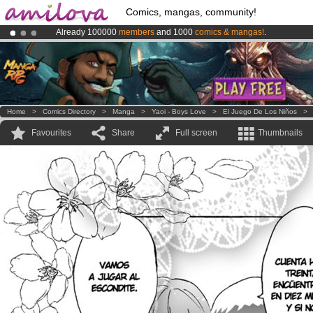
Comics, mangas, community!
Already 100000
members
and 1000
comics & mangas!
.
Amilova
Kickstarter is now LIVE
!.
Premium membership from
3.95 euros
per month !
Get membership
Home
>
Comics Directory
>
Manga
>
Yaoi - Boys Love
>
El Juego De Los Niños
Favourites
Share
Full screen
Thumbnails