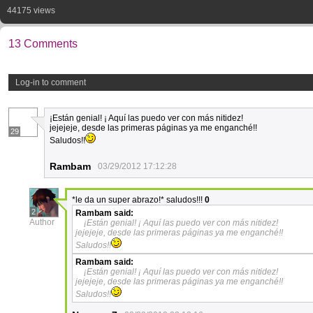
44175 views
13 Comments
Log-in to comment
¡Están genial! ¡ Aquí las puedo ver con más nitidez!
jejejeje, desde las primeras páginas ya me enganché!!
29
Saludos!!
Rambam
03/29/2012 17:12:28
*le da un super abrazo!* saludos!!!
0
2
Rambam
said:
Author
¡Están genial! ¡ Aquí las puedo ver con más nitidez!
jejejeje, desde las primeras páginas ya me enganché!!
Saludos!!
Rambam
said:
¡Están genial! ¡ Aquí las puedo ver con más nitidez!
jejejeje, desde las primeras páginas ya me enganché!!
Saludos!!