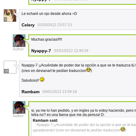
Le echaré un ojo desde ahora =D
8
Celery
03/30/2012 23:57:13
Muchas gracias!!!!!
2
Author
Nyappy-7
03/31/2012 12:49:19
Nyappy-7 ¡¡Acuérdate de poder dar la opción a que se te traduzca tú
(creo en devianart te pedían traduccion
)
29
Saludoss!!
Rambam
04/01/2012 13:59:18
si, ya me lo han pedido, y en ingles ya lo estoy haciendo, pero
2
letra no? es una faena que me da pereza! D:
Author
Rambam
said:
Nyappy-7 ¡¡Acuérdate de poder dar la opción a que se te tra
agradecerán! (creo en devianart te pedían traduccion
)