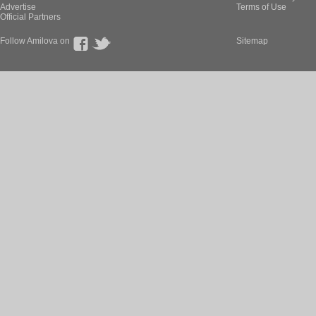
Advertise
Terms of Use
Official Partners
Follow Amilova on
Sitemap