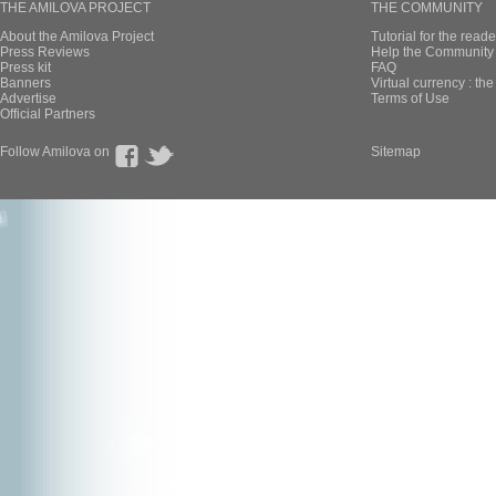
THE AMILOVA PROJECT
THE COMMUNITY
About the Amilova Project
Tutorial for the reade
Press Reviews
Help the Community 
Press kit
FAQ
Banners
Virtual currency : th
Advertise
Terms of Use
Official Partners
Follow Amilova on
Sitemap