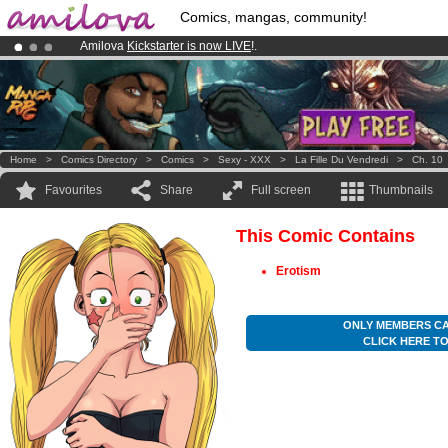
Comics, mangas, community!
Amilova
Kickstarter is now LIVE
!.
Premium membership from
3.95 euros
per month !
Get membership
Already 100000
members
and 1000
comics & mangas!
.
Home
>
Comics Directory
>
Comics
>
Sexy - XXX
>
La Fille Du Vendredi
>
Ch. 10
Favourites
Share
Full screen
Thumbnails
This Comic Contains
Erotism
ONLY MEMBERS CA
CLICK HERE T