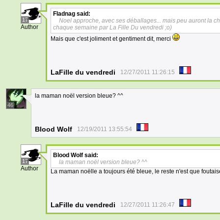
Fladnag
said:
17
Noel approche, avec ses déballages... mais peu auront la c
Author
chaque semaine par La Fille Du vendredi ;o)
Mais que c'est joliment et gentiment dit, merci
LaFille du vendredi
12/27/2011 11:26:15
la maman noël version bleue? ^^
46
Blood Wolf
12/19/2011 13:55:54
Blood Wolf
said:
17
la maman noël version bleue? ^^
Author
La maman noëlle a toujours été bleue, le reste n'est que foutaise
LaFille du vendredi
12/27/2011 11:26:47