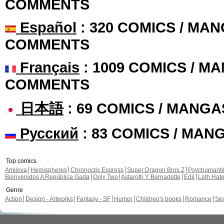
COMMENTS
Español
: 320 COMICS / MAN
COMMENTS
Français
: 1009 COMICS / MA
COMMENTS
日本語
: 69 COMICS / MANGA
Русский
: 83 COMICS / MAN
Top comics
Amilova
Hemispheres
Chronoctis Express
Super Dragon Bros Z
Psychomant
Bienvenidos A República Gada
Only Two
Astaroth Y Bernadette
Edil
Leth Hat
Genre
Action
Design - Artworks
Fantasy - SF
Humor
Children's books
Romance
Se