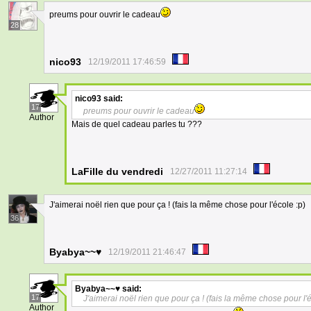
preums pour ouvrir le cadeau
28
nico93
12/19/2011 17:46:59
nico93
said:
17
preums pour ouvrir le cadeau
Author
Mais de quel cadeau parles tu ???
LaFille du vendredi
12/27/2011 11:27:14
J'aimerai noël rien que pour ça ! (fais la même chose pour l'école :p)
36
Byabya~~♥
12/19/2011 21:46:47
Byabya~~♥
said:
17
J'aimerai noël rien que pour ça ! (fais la même chose pour l'é
Author