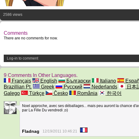
2586 views
Comments
There are no comments for now.
Log-in to comment
9 Comments In Other Languages.
Français
English
Български
Italiano
Españ
Brazillian Pt.
Greek
Русский
Nederlands
日本
Galego
Türkçe
Česko
România
한국어
Noel approche, avec ses déballages... mais peu auront la chance d'
par La Fille Du vendredi ;o)
31
Fladnag
12/19/2011 10:46:21