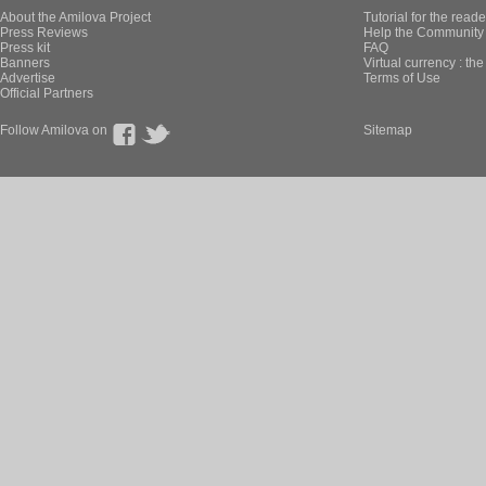
About the Amilova Project
Tutorial for the reade
Press Reviews
Help the Community 
Press kit
FAQ
Banners
Virtual currency : th
Advertise
Terms of Use
Official Partners
Follow Amilova on
Sitemap