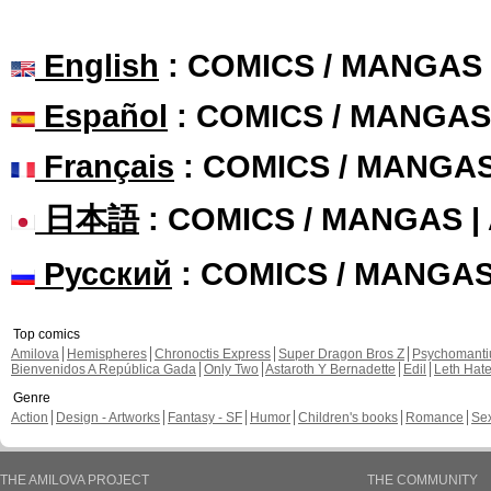
English
: COMICS / MANGAS
Español
: COMICS / MANGAS
Français
: COMICS / MANGA
日本語
: COMICS / MANGAS 
Русский
: COMICS / MANGA
Top comics
Amilova
Hemispheres
Chronoctis Express
Super Dragon Bros Z
Psychomant
Bienvenidos A República Gada
Only Two
Astaroth Y Bernadette
Edil
Leth Hat
Genre
Action
Design - Artworks
Fantasy - SF
Humor
Children's books
Romance
Se
THE AMILOVA PROJECT
THE COMMUNITY