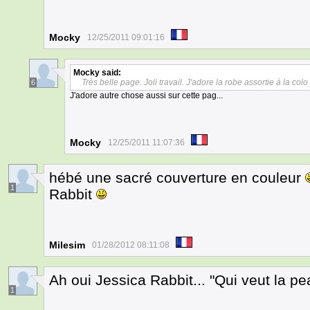
Mocky
12/25/2011 09:01:16
Mocky
said:
Très belle page. Joli travail. J'adore la robe assortie à la col
6
J'adore autre chose aussi sur cette pag...
Mocky
12/25/2011 11:07:36
hébé une sacré couverture en couleur
1
Rabbit
Milesim
01/28/2012 08:11:08
Ah oui Jessica Rabbit... "Qui veut la pe
1