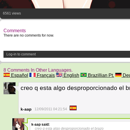
6561 views
Comments
There are no comments for now.
Log-in to comment
8 Comments In Other Languages.
Español
Français
English
Brazillian Pt.
Deu
creo q esta algo desproporcionado el b
21
k-aap
12/09/2011 04:21:54
k-aap
said:
1
creo q esta algo desproporcionado el brazo