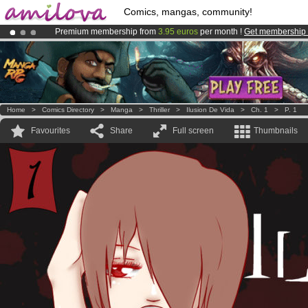
Comics, mangas, community!
Premium membership from
3.95 euros
per month !
Get membership
Already 100000
members
and 1000
comics & mangas!
.
Amilova
Kickstarter is now LIVE
!.
Home
>
Comics Directory
>
Manga
>
Thriller
>
Ilusion De Vida
>
Ch. 1
>
P. 1
Favourites
Share
Full screen
Thumbnails