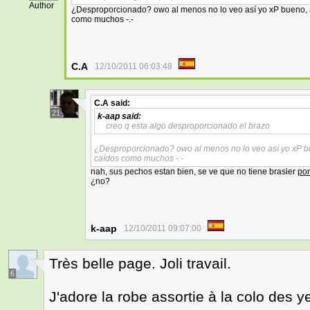
Author
¿Desproporcionado? owo al menos no lo veo así yo xP bueno, 
como muchos -.-
C.A
12/10/2011 06:03:48
C.A
said:
21
k-aap
said:
creo q esta algo desproporcionado el brazo
¿Desproporcionado? owo al menos no lo veo así yo xP b
caídos como muchos -.-
nah, sus pechos estan bien, se ve que no tiene brasier
por
¿no?
k-aap
12/10/2011 09:07:00
Très belle page. Joli travail.
6
J'adore la robe assortie à la colo des y