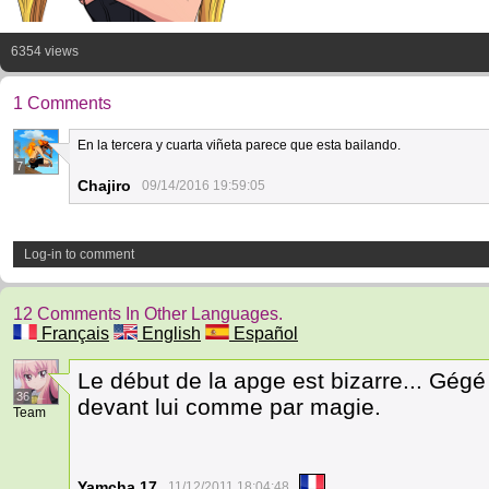
6354 views
1 Comments
En la tercera y cuarta viñeta parece que esta bailando.
7
Chajiro
09/14/2016 19:59:05
Log-in to comment
12 Comments In Other Languages.
Français
English
Español
Le début de la apge est bizarre... Gégé 
36
devant lui comme par magie.
Team
Yamcha 17
11/12/2011 18:04:48