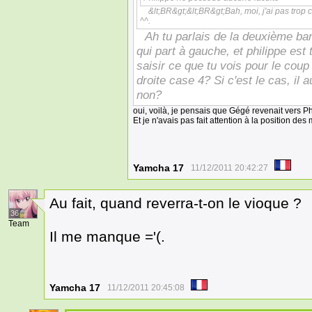
&lt;BR&gt;&lt;BR&gt;Bah, moi, j'ai pas trop
^^.
Ah tu parlais de la deuxième b
qui part à gauche, et philippe est 
saisir ce que tu vois pour le coup
droite case 4? Si c'est le cas, il 
non?
oui, voilà, je pensais que Gégé revenait vers Ph
Et je n'avais pas fait attention à la position des
Yamcha 17
11/12/2011 20:42:27
Au fait, quand reverra-t-on le vioque ?
36
Team
Il me manque ='(.
Yamcha 17
11/12/2011 20:45:08