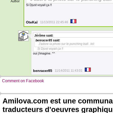
Author
Si Djust voyait ça !!
OteKaï
11/13/2011 22:45:46
Jérôme
said:
27
benracer85
said:
J'adore la photo sur le punching ball. :lol:
Si Djust voyait ça !!
oui j'imagine. ^^
benracer85
11/14/2011 11:43:01
Comment on Facebook
Amilova.com est une communauté
traducteurs d'oeuvres graphiqu