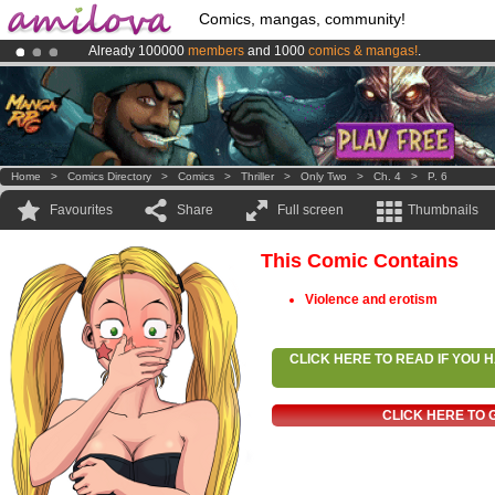
Comics, mangas, community!
Already 100000
members
and 1000
comics & mangas!
.
Amilova
Kickstarter is now LIVE
!.
Premium membership from
3.95 euros
per month !
Get membership
Home
>
Comics Directory
>
Comics
>
Thriller
>
Only Two
>
Ch. 4
>
P. 6
Favourites
Share
Full screen
Thumbnails
This Comic Contains
Violence and erotism
CLICK HERE TO READ IF YOU
CLICK HERE TO