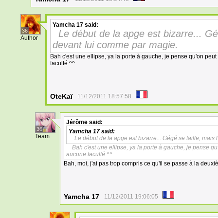
Yamcha 17
said:
36
Le début de la apge est bizarre... Gég
Author
devant lui comme par magie.
Bah c'est une ellipse, ya la porte à gauche, je pense qu'on peu
faculté ^^
OteKaï
11/12/2011 18:57:58
Jérôme
said:
36
Yamcha 17
said:
Team
Le début de la apge est bizarre... Gégé se taille, mais
Bah c'est une ellipse, ya la porte à gauche, je pense q
aucune faculté ^^
Bah, moi, j'ai pas trop compris ce qu'il se passe à la deu
Yamcha 17
11/12/2011 19:06:05