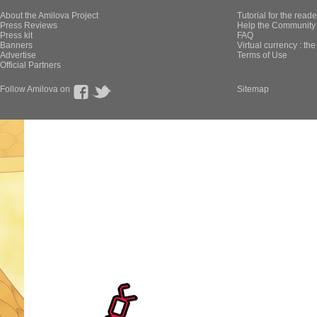
About the Amilova Project
Tutorial for the reade
Press Reviews
Help the Community 
Press kit
FAQ
Banners
Virtual currency : th
Advertise
Terms of Use
Official Partners
Follow Amilova on
Sitemap