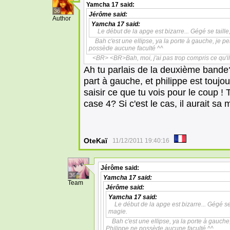
Yamcha 17
said:
36
Jérôme
said:
Author
Yamcha 17
said:
Le début de la apge est bizarre... Gégé se taill
Bah c'est une ellipse, ya la porte à gauche, je p
possède aucune faculté ^^
<BR> <BR>Bah, moi, j'ai pas trop compris ce qu'i
Ah tu parlais de la deuxième bande
part à gauche, et philippe est toujou
saisir ce que tu vois pour le coup ! 
case 4? Si c'est le cas, il aurait sa
OteKaï
11/12/2011 19:40:16
Jérôme
said:
36
Yamcha 17
said:
Team
Jérôme
said:
Yamcha 17
said:
Le début de la apge est bizarre... Gégé se
magie.
Bah c'est une ellipse, ya la porte à gauche
Philippe ne possède aucune faculté ^^