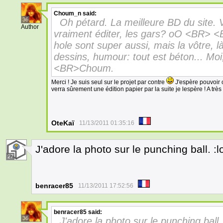
Choum_n
said:
36
Oh pétard. La meilleure BD du site. 
Author
vraiment éditer, les gars? oO <BR> <
hole sont super aussi, mais la vôtre, l
dessins, humour: tout est béton... Moi
<BR>Choum.
Merci ! Je suis seul sur le projet par contre
J'espère pouvoir c
verra sûrement une édition papier par la suite je lespère ! A très v
OteKaï
11/13/2011 01:35:16
J'adore la photo sur le punching ball. :lo
27
benracer85
11/13/2011 17:52:56
benracer85
said:
36
J'adore la photo sur le punching ball. 