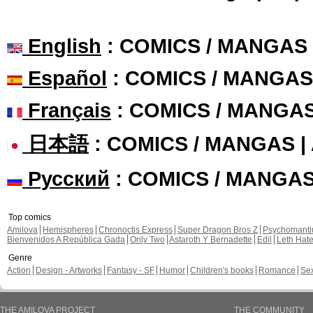
English
: COMICS / MANGAS
Español
: COMICS / MANGAS
Français
: COMICS / MANGA
日本語
: COMICS / MANGAS 
Русский
: COMICS / MANGA
Top comics
Amilova
Hemispheres
Chronoctis Express
Super Dragon Bros Z
Psychomant
Bienvenidos A República Gada
Only Two
Astaroth Y Bernadette
Edil
Leth Hat
Genre
Action
Design - Artworks
Fantasy - SF
Humor
Children's books
Romance
Se
THE AMILOVA PROJECT
THE COMMUNITY