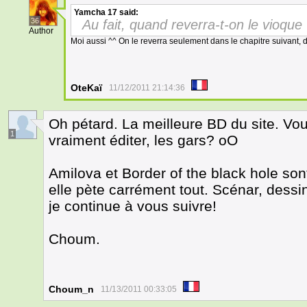
Yamcha 17
said:
36
Au fait, quand reverra-t-on le vioq
Author
Moi aussi ^^ On le reverra seulement dans le chapitre suivant, 
OteKaï
11/12/2011 21:14:36
Oh pétard. La meilleure BD du site. Vo
1
vraiment éditer, les gars? oO
Amilova et Border of the black hole sont
elle pète carrément tout. Scénar, dessin
je continue à vous suivre!
Choum.
Choum_n
11/13/2011 00:33:05